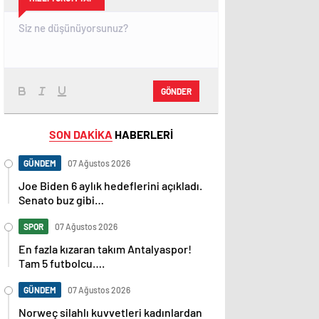
GÖNDER
SON DAKİKA
HABERLERİ
GÜNDEM
07 Ağustos 2026
Joe Biden 6 aylık hedeflerini açıkladı.
Senato buz gibi…
SPOR
07 Ağustos 2026
En fazla kızaran takım Antalyaspor!
Tam 5 futbolcu….
GÜNDEM
07 Ağustos 2026
Norweç silahlı kuvvetleri kadınlardan