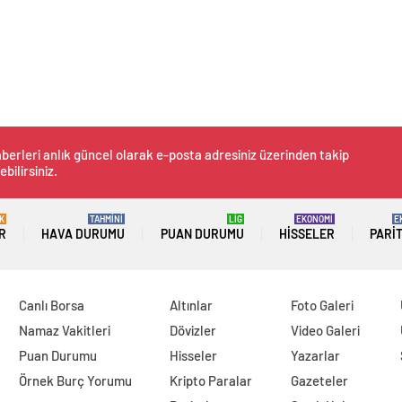
berleri anlık güncel olarak e-posta adresiniz üzerinden takip
ebilirsiniz.
K
TAHMİNİ
LİG
EKONOMİ
E
R
HAVA DURUMU
PUAN DURUMU
HISSELER
PARI
Canlı Borsa
Altınlar
Foto Galeri
Namaz Vakitleri
Dövizler
Video Galeri
Puan Durumu
Hisseler
Yazarlar
Örnek Burç Yorumu
Kripto Paralar
Gazeteler