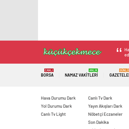
Ha
ed
CANLI
ANLIK
GÜNLÜ
BORSA
NAMAZ VAKITLERI
GAZETELE
Hava Durumu Dark
Canlı Tv Dark
Yol Durumu Dark
Yayın Akışları Dark
Canlı Tv Light
Nöbetçi Eczaneler
Son Dakika