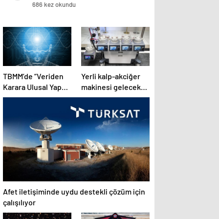
686 kez okundu
TBMM’de “Veriden
Yerli kalp-akciğer
Karara Ulusal Yapay
makinesi gelecek
Zeka Zirvesi”
yıldan itibaren
başladı
kullanılacak
Afet iletişiminde uydu destekli çözüm için
çalışılıyor