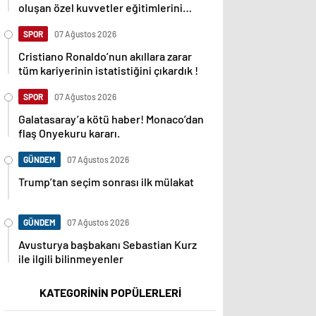
oluşan özel kuvvetler eğitimlerini
başlattı.
SPOR
07 Ağustos 2026
Cristiano Ronaldo’nun akıllara zarar
tüm kariyerinin istatistiğini çıkardık !
SPOR
07 Ağustos 2026
Galatasaray’a kötü haber! Monaco’dan
flaş Onyekuru kararı.
GÜNDEM
07 Ağustos 2026
Trump’tan seçim sonrası ilk mülakat
GÜNDEM
07 Ağustos 2026
Avusturya başbakanı Sebastian Kurz
ile ilgili bilinmeyenler
KATEGORİNİN POPÜLERLERİ