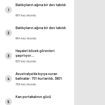
Balıkçıların ağına bir dev takıldı
1
867 kez okundu
Balıkçıların ağına bir dev takıldı
2
864 kez okundu
Hayalet böcek görenleri
şaşırtıyor…
3
837 kez okundu
Avustralya’da kıyıya vuran
balinalar: 70’i kurtarıldı, 380’i
4
öldü
758 kez okundu
Kan portakalının gücü
5