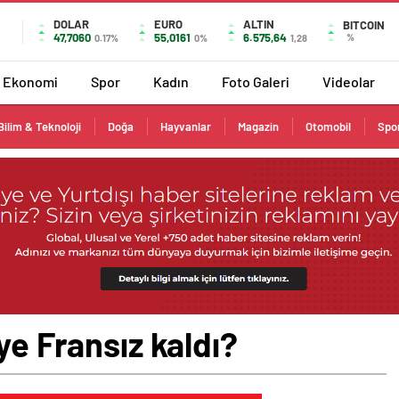
DOLAR
EURO
ALTIN
BITCOIN
47,7060
55,0161
6.575,64
%
0.17%
0%
1,28
Ekonomi
Spor
Kadın
Foto Galeri
Videolar
Bilim & Teknoloji
Doğa
Hayvanlar
Magazin
Otomobil
Spo
ye Fransız kaldı?