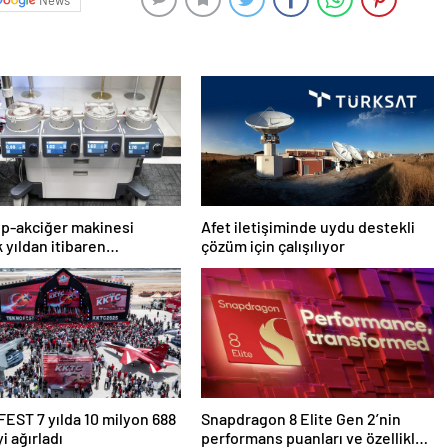
News
alp-akciğer makinesi
Afet iletişiminde uydu destekli
 yıldan itibaren
çözüm için çalışılıyor
lacak
ST 7 yılda 10 milyon 688
Snapdragon 8 Elite Gen 2’nin
yi ağırladı
performans puanları ve özellikleri