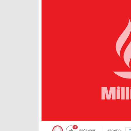
0
BEĞENDİM
ABONE OL