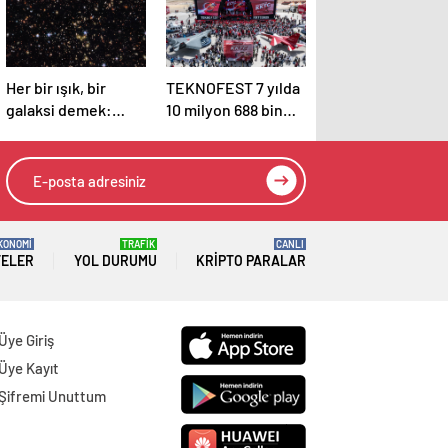
Her bir ışık, bir
TEKNOFEST 7 yılda
galaksi demek:
10 milyon 688 bin
Binlerce galaksi tek
kişiyi ağırladı
karede
görüntülendi
KONOMİ
TRAFİK
CANLI
TELER
YOL DURUMU
KRIPTO PARALAR
Üye Giriş
Üye Kayıt
Şifremi Unuttum