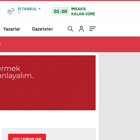
İMSAK'A
İSTANBUL
02:00
KALAN SÜRE
°
Yazarlar
Gazeteler
r
HIZLI YORUM YAP