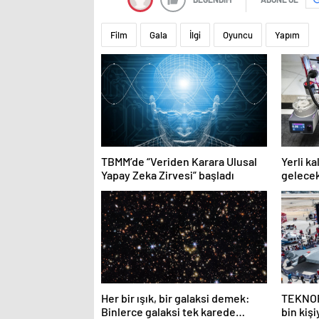
Film
Gala
İlgi
Oyuncu
Yapım
TBMM’de “Veriden Karara Ulusal
Yerli k
Yapay Zeka Zirvesi” başladı
gelecek
kullanı
Her bir ışık, bir galaksi demek:
TEKNOFE
Binlerce galaksi tek karede
bin kişi