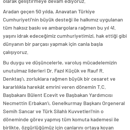
olarak geliştirmeye devam ediyoruz.
Aradan geçen 50 yılda, Anavatan Türkiye
Cumhuriyeti’nin büyük desteği ile halkımız uygulanan
tüm haksız baskı ve ambargolara rağmen bu yıl 41.
yaşını idrak edeceğimiz cumhuriyetimizi, hak ettiği gibi
dünyanın bir parçası yapmak için canla başla
çalışıyoruz.
Bu duygu ve düşüncelerle, varoluş mücadelemizin
unutulmaz liderleri Dr. Fazıl Küçük ve Rauf R.
Denktaş’ı, zorluklara rağmen büyük bir cesaret ve
kararlılıkla harekât emrini veren dönemin T.C.
Başbakanı Bülent Ecevit ve Başbakan Yardımcısı
Necmettin Erbakan’ı, Genelkurmay Başkanı Orgeneral
Semih Sancar ve Türk Silahlı Kuvvetleri’nin o
döneminde görev yapmış tüm komuta kademesi ile
birlikte, özgürlüğümüz için canlarını ortaya koyan