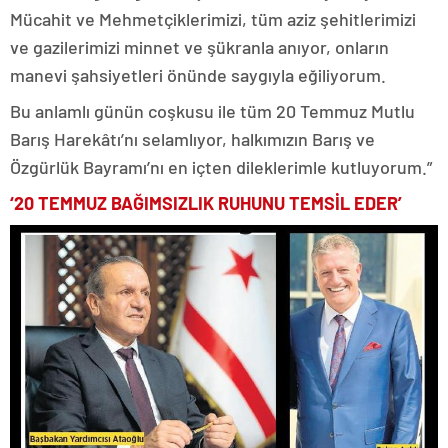
Mücahit ve Mehmetçiklerimizi, tüm aziz şehitlerimizi
ve gazilerimizi minnet ve şükranla anıyor, onların
manevi şahsiyetleri önünde saygıyla eğiliyorum.
Bu anlamlı günün coşkusu ile tüm 20 Temmuz Mutlu
Barış Harekâtı’nı selamlıyor, halkımızın Barış ve
Özgürlük Bayramı’nı en içten dileklerimle kutluyorum.”
‘20 TEMMUZ BAĞIMSIZLIK RUHUNU TEMSİL EDER’