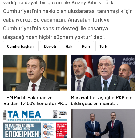
varlığına dayalı bir çözüm ile Kuzey Kıbrıs Türk
Cumhuriyeti’nin hakkı olan uluslararası tanınmışlık için
çabalıyoruz. Bu çabamızın, Anavatan Türkiye
Cumhuriyeti’nin sonsuz desteği ile başarıya
ulaşacağından hiçbir şüphem yoktur” dedi.
Cumhurbaşkanı
Devleti
Hak
Rum
Türk
DEM Partili Bakırhan ve
Müsavat Dervişoğlu: PKK’nın
Buldan, tv100’e konuştu: PKK
bildirgesi, bir ihanet
ne zaman kendini feshedecek
açıklamasıdır