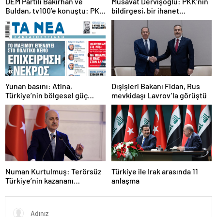
DEM Partili Bakırhan ve
Müsavat Dervişoğlu: PKK’nın
Buldan, tv100’e konuştu: PKK
bildirgesi, bir ihanet
ne zaman kendini feshedecek
açıklamasıdır
Yunan basını: Atina,
Dışişleri Bakanı Fidan, Rus
Türkiye’nin bölgesel güç
mevkidaşı Lavrov’la görüştü
olmasını durduramadı
Numan Kurtulmuş: Terörsüz
Türkiye ile Irak arasında 11
Türkiye’nin kazananı
anlaşma
milletimiz olacak