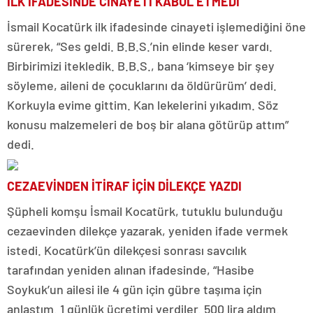
İLK İFADESİNDE CİNAYETİ KABUL ETMEDİ
İsmail Kocatürk ilk ifadesinde cinayeti işlemediğini öne
sürerek, “Ses geldi. B.B.S.’nin elinde keser vardı.
Birbirimizi itekledik. B.B.S., bana ‘kimseye bir şey
söyleme, aileni de çocuklarını da öldürürüm’ dedi.
Korkuyla evime gittim. Kan lekelerini yıkadım. Söz
konusu malzemeleri de boş bir alana götürüp attım”
dedi.
CEZAEVİNDEN İTİRAF İÇİN DİLEKÇE YAZDI
Şüpheli komşu İsmail Kocatürk, tutuklu bulunduğu
cezaevinden dilekçe yazarak, yeniden ifade vermek
istedi. Kocatürk’ün dilekçesi sonrası savcılık
tarafından yeniden alınan ifadesinde, “Hasibe
Soykuk’un ailesi ile 4 gün için gübre taşıma için
anlaştım. 1 günlük ücretimi verdiler. 500 lira aldım.