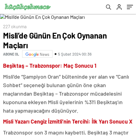
227 okunma
Misli’de Günün En Çok Oynanan
Maçları
5 Şubat 2024 00:36
ABONE OL
News
Beşiktaş – Trabzonspor: Maç Sonucu 1
Misli’de “Şampiyon Oran’’ bülteninde yer alan ve “Canlı
Sohbet” seçeneği bulunan günün öne çıkan
maçlarından Beşiktaş – Trabzonspor mücadelesini
kuponuna ekleyen Misli üyelerinin %31’i Beşiktaş’ın
hata yapmayacağını düşünüyor.
Misli Yazarı Cengiz İzmitli’nin Tercihi: İlk Yarı Sonucu X
Trabzonspor son 3 maçını kaybetti, Beşiktaş 3 maçtır