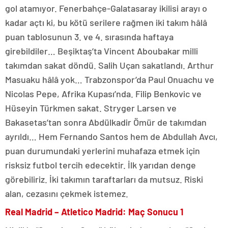
gol atamıyor. Fenerbahçe-Galatasaray ikilisi arayı o
kadar açtı ki, bu kötü serilere rağmen iki takım hâlâ
puan tablosunun 3. ve 4. sırasında haftaya
girebildiler… Beşiktaş’ta Vincent Aboubakar milli
takımdan sakat döndü. Salih Uçan sakatlandı. Arthur
Masuaku hâlâ yok… Trabzonspor’da Paul Onuachu ve
Nicolas Pepe, Afrika Kupası’nda. Filip Benkovic ve
Hüseyin Türkmen sakat. Stryger Larsen ve
Bakasetas’tan sonra Abdülkadir Ömür de takımdan
ayrıldı… Hem Fernando Santos hem de Abdullah Avcı,
puan durumundaki yerlerini muhafaza etmek için
risksiz futbol tercih edecektir. İlk yarıdan denge
görebiliriz. İki takımın taraftarları da mutsuz. Riski
alan, cezasını çekmek istemez.
Real Madrid – Atletico Madrid: Maç Sonucu 1