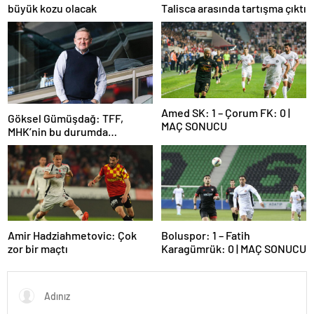
büyük kozu olacak
Talisca arasında tartışma çıktı
Amed SK: 1 – Çorum FK: 0 |
Göksel Gümüşdağ: TFF,
MAÇ SONUCU
MHK’nin bu durumda
olmasının sorumlusudur
Amir Hadziahmetovic: Çok
Boluspor: 1 – Fatih
zor bir maçtı
Karagümrük: 0 | MAÇ SONUCU