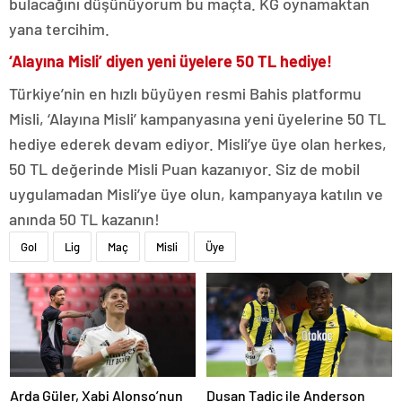
bulacağını düşünüyorum bu maçta. KG oynamaktan
yana tercihim.
‘Alayına Misli’ diyen yeni üyelere 50 TL hediye!
Türkiye’nin en hızlı büyüyen resmi Bahis platformu
Misli, ‘Alayına Misli’ kampanyasına yeni üyelerine 50 TL
hediye ederek devam ediyor. Misli’ye üye olan herkes,
50 TL değerinde Misli Puan kazanıyor. Siz de mobil
uygulamadan Misli’ye üye olun, kampanyaya katılın ve
anında 50 TL kazanın!
Gol
Lig
Maç
Misli
Üye
Arda Güler, Xabi Alonso’nun
Dusan Tadic ile Anderson