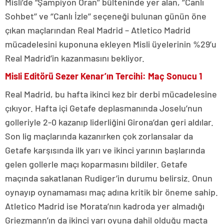
Misli’de “Şampiyon Oran’’ bülteninde yer alan, ‘’Canlı
Sohbet’’ ve ‘’Canlı İzle’’ seçeneği bulunan günün öne
çıkan maçlarından Real Madrid – Atletico Madrid
mücadelesini kuponuna ekleyen Misli üyelerinin %29’u
Real Madrid’in kazanmasını bekliyor.
Misli Editörü Sezer Kenar’ın Tercihi: Maç Sonucu 1
Real Madrid, bu hafta ikinci kez bir derbi mücadelesine
çıkıyor. Hafta içi Getafe deplasmanında Joselu’nun
golleriyle 2-0 kazanıp liderliğini Girona’dan geri aldılar.
Son lig maçlarında kazanırken çok zorlansalar da
Getafe karşısında ilk yarı ve ikinci yarının başlarında
gelen gollerle maçı koparmasını bildiler. Getafe
maçında sakatlanan Rudiger’in durumu belirsiz. Onun
oynayıp oynamaması maç adına kritik bir öneme sahip.
Atletico Madrid ise Morata’nın kadroda yer almadığı
Griezmann’ın da ikinci yarı oyuna dahil olduğu maçta