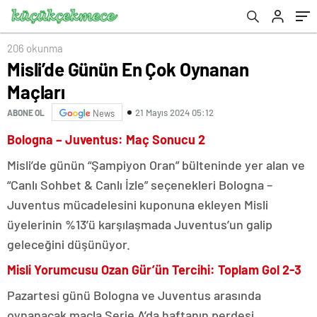
206 okunma
Misli’de Günün En Çok Oynanan
Maçları
21 Mayıs 2024 05:12
ABONE OL
News
Bologna – Juventus: Maç Sonucu 2
Misli’de günün “Şampiyon Oran” bülteninde yer alan ve
“Canlı Sohbet & Canlı İzle” seçenekleri Bologna –
Juventus mücadelesini kuponuna ekleyen Misli
üyelerinin %13’ü karşılaşmada Juventus’un galip
geleceğini düşünüyor.
Misli Yorumcusu Ozan Gür’ün Tercihi: Toplam Gol 2-3
Pazartesi günü Bologna ve Juventus arasında
oynanacak maçla Serie A’da haftanın perdesi