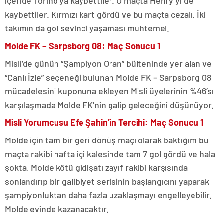
içeride Torino’ya kaybettiler. O maçta Henry’yi de
kaybettiler. Kırmızı kart gördü ve bu maçta cezalı. İki
takımın da gol sevinci yaşaması muhtemel.
Molde FK – Sarpsborg 08: Maç Sonucu 1
Misli’de günün “Şampiyon Oran” bülteninde yer alan ve
“Canlı İzle” seçeneği bulunan Molde FK – Sarpsborg 08
mücadelesini kuponuna ekleyen Misli üyelerinin %46’sı
karşılaşmada Molde FK’nin galip geleceğini düşünüyor.
Misli Yorumcusu Efe Şahin’in Tercihi: Maç Sonucu 1
Molde için tam bir geri dönüş maçı olarak baktığım bu
maçta rakibi hafta içi kalesinde tam 7 gol gördü ve hala
şokta. Molde kötü gidişatı zayıf rakibi karşısında
sonlandırıp bir galibiyet serisinin başlangıcını yaparak
şampiyonluktan daha fazla uzaklaşmayı engelleyebilir.
Molde evinde kazanacaktır.