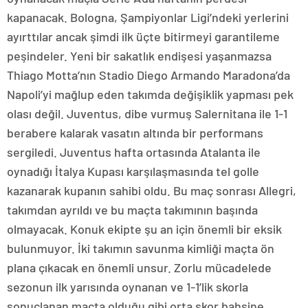
kapanacak. Bologna, Şampiyonlar Ligi’ndeki yerlerini
ayırttılar ancak şimdi ilk üçte bitirmeyi garantileme
peşindeler. Yeni bir sakatlık endişesi yaşanmazsa
Thiago Motta’nın Stadio Diego Armando Maradona’da
Napoli’yi mağlup eden takımda değişiklik yapması pek
olası değil. Juventus, dibe vurmuş Salernitana ile 1-1
berabere kalarak vasatın altında bir performans
sergiledi. Juventus hafta ortasında Atalanta ile
oynadığı İtalya Kupası karşılaşmasında tel golle
kazanarak kupanın sahibi oldu. Bu maç sonrası Allegri,
takımdan ayrıldı ve bu maçta takımının başında
olmayacak. Konuk ekipte şu an için önemli bir eksik
bulunmuyor. İki takımın savunma kimliği maçta ön
plana çıkacak en önemli unsur. Zorlu mücadelede
sezonun ilk yarısında oynanan ve 1-1’lik skorla
sonuçlanan maçta olduğu gibi orta skor bahsine