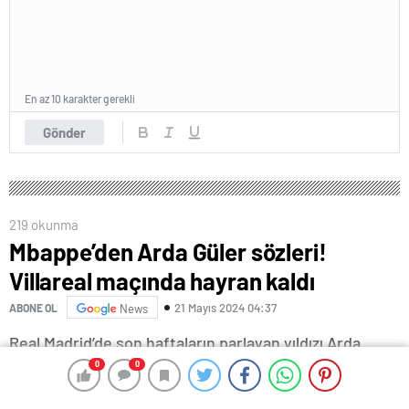
En az 10 karakter gerekli
Gönder
219 okunma
Mbappe’den Arda Güler sözleri!
Villareal maçında hayran kaldı
21 Mayıs 2024 04:37
ABONE OL
News
Real Madrid’de son haftaların parlayan yıldızı Arda
Güler, Villareal’e attığı 2 golle yine dikkatleri üzerine
0
0
0
0
çekmeyi başardı. Geçtiğimiz hafta PSG’den ayrıldığını