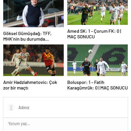
Amed SK: 1 – Çorum FK: 0 |
Göksel Gümüşdağ: TFF,
MAÇ SONUCU
MHK’nin bu durumda
olmasının sorumlusudur
Amir Hadziahmetovic: Çok
Boluspor: 1 – Fatih
zor bir maçtı
Karagümrük: 0 | MAÇ SONUCU