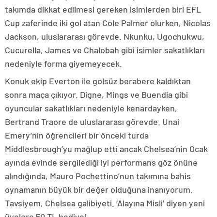
takımda dikkat edilmesi gereken isimlerden biri EFL
Cup zaferinde iki gol atan Cole Palmer olurken, Nicolas
Jackson, uluslararası görevde. Nkunku, Ugochukwu,
Cucurella, James ve Chalobah gibi isimler sakatlıkları
nedeniyle forma giyemeyecek.
Konuk ekip Everton ile golsüz berabere kaldıktan
sonra maça çıkıyor. Digne, Mings ve Buendia gibi
oyuncular sakatlıkları nedeniyle kenardayken,
Bertrand Traore de uluslararası görevde. Unai
Emery’nin öğrencileri bir önceki turda
Middlesbrough’yu mağlup etti ancak Chelsea’nin Ocak
ayında evinde sergilediği iyi performans göz önüne
alındığında, Mauro Pochettino’nun takımına bahis
oynamanın büyük bir değer olduğuna inanıyorum.
Tavsiyem, Chelsea galibiyeti. ‘Alayına Misli’ diyen yeni
üyelere 50 TL hediye!