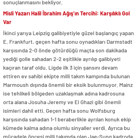
sonuçlanmasını bekliyor.
Misli Yazarı Halil İbrahim Ağış’ın Tercihi: Karşılıklı Gol
Var
İkinci yarıya Leipzig galibiyetiyle güzel başlangıç yapan
E. Frankfurt, geçen hafta sonu oynadıkları Darmstadt
karşısında 2-0 önde götürdüğü maçta son dakikada
yediği golle sahadan 2-2 eşitlikle ayrılıp galibiyeti
kaçıran taraf oldu. Ligde ilk 3 için şansını devam
ettiren ev sahibi ekipte milli takım kampında bulunan
Marmoush dışında önemli bir eksik bulunmuyor. Mainz
ise tehlikeli bölgeden uzaklaşmak adına kadrosuna
orta alana Josuha Jeremy ve El Ghazi gibi önemli
isimleri dahil etti. Geçen hafta sonu Wolfsburg
karşısında sahadan 1-1 beraberlikle ayrılan konuk ekip
kümede kalma adına olumlu sinyaller verdi. Ayrıca bu
mücadele öncesi milli takımda olan Jae-Sung kadroda