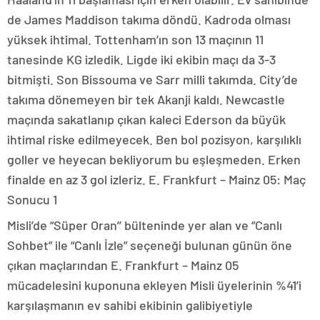
de James Maddison takıma döndü. Kadroda olması
yüksek ihtimal. Tottenham’ın son 13 maçının 11
tanesinde KG izledik. Ligde iki ekibin maçı da 3-3
bitmişti. Son Bissouma ve Sarr milli takımda. City’de
takıma dönemeyen bir tek Akanji kaldı. Newcastle
maçında sakatlanıp çıkan kaleci Ederson da büyük
ihtimal riske edilmeyecek. Ben bol pozisyon, karşılıklı
goller ve heyecan bekliyorum bu eşleşmeden. Erken
finalde en az 3 gol izleriz. E. Frankfurt – Mainz 05: Maç
Sonucu 1
Misli’de “Süper Oran’’ bülteninde yer alan ve “Canlı
Sohbet” ile “Canlı İzle” seçeneği bulunan günün öne
çıkan maçlarından E. Frankfurt – Mainz 05
mücadelesini kuponuna ekleyen Misli üyelerinin %41’i
karşılaşmanın ev sahibi ekibinin galibiyetiyle