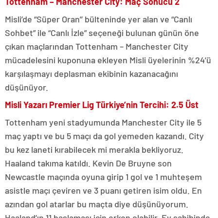
Tottenham – Manchester City: Maç Sonucu 2
Misli’de “Süper Oran’’ bülteninde yer alan ve “Canlı
Sohbet” ile “Canlı İzle” seçeneği bulunan günün öne
çıkan maçlarından Tottenham – Manchester City
mücadelesini kuponuna ekleyen Misli üyelerinin %24’ü
karşılaşmayı deplasman ekibinin kazanacağını
düşünüyor.
Misli Yazarı Premier Lig Türkiye’nin Tercihi: 2.5 Üst
Tottenham yeni stadyumunda Manchester City ile 5
maç yaptı ve bu 5 maçı da gol yemeden kazandı. City
bu kez laneti kırabilecek mi merakla bekliyoruz.
Haaland takıma katıldı. Kevin De Bruyne son
Newcastle maçında oyuna girip 1 gol ve 1 muhteşem
asistle maçı çeviren ve 3 puanı getiren isim oldu. En
azından gol atarlar bu maçta diye düşünüyorum.
Haaland’ın 11 başlaması için erken olabilir. Ev sahibinde