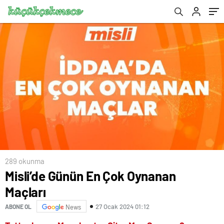
289 okunma
Misli’de Günün En Çok Oynanan
Maçları
27 Ocak 2024 01:12
ABONE OL
News