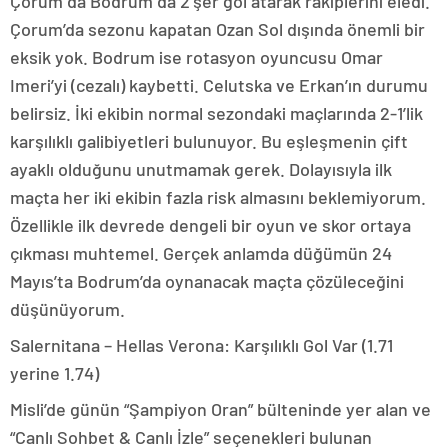
Çorum da Bodrum da 2’şer gol atarak rakiplerini eledi.
Çorum’da sezonu kapatan Ozan Sol dışında önemli bir
eksik yok. Bodrum ise rotasyon oyuncusu Omar
Imeri’yi (cezalı) kaybetti. Celutska ve Erkan’ın durumu
belirsiz. İki ekibin normal sezondaki maçlarında 2-1’lik
karşılıklı galibiyetleri bulunuyor. Bu eşleşmenin çift
ayaklı olduğunu unutmamak gerek. Dolayısıyla ilk
maçta her iki ekibin fazla risk almasını beklemiyorum.
Özellikle ilk devrede dengeli bir oyun ve skor ortaya
çıkması muhtemel. Gerçek anlamda düğümün 24
Mayıs’ta Bodrum’da oynanacak maçta çözüleceğini
düşünüyorum.
Salernitana – Hellas Verona: Karşılıklı Gol Var (1.71
yerine 1.74)
Misli’de günün “Şampiyon Oran” bülteninde yer alan ve
“Canlı Sohbet & Canlı İzle” seçenekleri bulunan