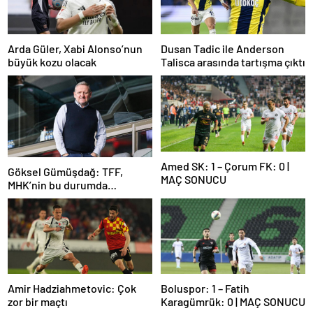
Arda Güler, Xabi Alonso’nun
Dusan Tadic ile Anderson
büyük kozu olacak
Talisca arasında tartışma çıktı
Amed SK: 1 – Çorum FK: 0 |
Göksel Gümüşdağ: TFF,
MAÇ SONUCU
MHK’nin bu durumda
olmasının sorumlusudur
Amir Hadziahmetovic: Çok
Boluspor: 1 – Fatih
zor bir maçtı
Karagümrük: 0 | MAÇ SONUCU