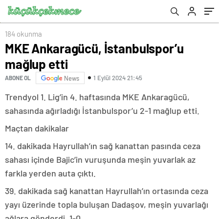
184 okunma
MKE Ankaragücü, İstanbulspor’u
mağlup etti
1 Eylül 2024 21:45
ABONE OL
News
Trendyol 1. Lig’in 4. haftasında MKE Ankaragücü,
sahasında ağırladığı İstanbulspor’u 2-1 mağlup etti.
Maçtan dakikalar
14. dakikada Hayrullah’ın sağ kanattan pasında ceza
sahası içinde Bajic’in vuruşunda meşin yuvarlak az
farkla yerden auta çıktı.
39. dakikada sağ kanattan Hayrullah’ın ortasında ceza
yayı üzerinde topla buluşan Dadaşov, meşin yuvarlağı
ağlara gönderdi. 1-0