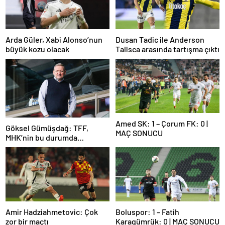
Arda Güler, Xabi Alonso’nun
Dusan Tadic ile Anderson
büyük kozu olacak
Talisca arasında tartışma çıktı
Amed SK: 1 – Çorum FK: 0 |
Göksel Gümüşdağ: TFF,
MAÇ SONUCU
MHK’nin bu durumda
olmasının sorumlusudur
Amir Hadziahmetovic: Çok
Boluspor: 1 – Fatih
zor bir maçtı
Karagümrük: 0 | MAÇ SONUCU