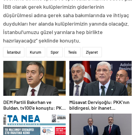
İBB olarak gerek kulüplerimizin giderlerinin
düşürülmesi adına gerek saha bakımlarında ve ihtiyaç
duydukları her alanda kulüplerimizin yanında olacağız.
İstanbul’umuzu güzel yarınlara hep birlikte
hazırlayacağız” şeklinde konuştu.
İstanbul
Kurum
Spor
Tesis
Ziyaret
DEM Partili Bakırhan ve
Müsavat Dervişoğlu: PKK’nın
Buldan, tv100’e konuştu: PKK
bildirgesi, bir ihanet
ne zaman kendini feshedecek
açıklamasıdır