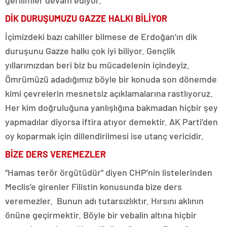
gerilimler devam ediyor.
DİK DURUŞUMUZU GAZZE HALKI BİLİYOR
İçimizdeki bazı cahiller bilmese de Erdoğan’ın dik
duruşunu Gazze halkı çok iyi biliyor. Gençlik
yıllarımızdan beri biz bu mücadelenin içindeyiz.
Ömrümüzü adadığımız böyle bir konuda son dönemde
kimi çevrelerin mesnetsiz açıklamalarına rastlıyoruz.
Her kim doğruluğuna yanlışlığına bakmadan hiçbir şey
yapmadılar diyorsa iftira atıyor demektir. AK Parti’den
oy koparmak için dillendirilmesi ise utanç vericidir.
BİZE DERS VEREMEZLER
“Hamas terör örgütüdür” diyen CHP’nin listelerinden
Meclis’e girenler Filistin konusunda bize ders
veremezler. Bunun adı tutarsızlıktır. Hırsını aklının
önüne geçirmektir. Böyle bir vebalin altına hiçbir