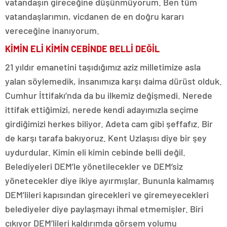
vatandaşın gireceğine düşünmüyorum. Ben tüm
vatandaşlarımın, vicdanen de en doğru kararı
vereceğine inanıyorum.
KİMİN ELİ KİMİN CEBİNDE BELLİ DEĞİL
21 yıldır emanetini taşıdığımız aziz milletimize asla
yalan söylemedik, insanımıza karşı daima dürüst olduk.
Cumhur İttifakı’nda da bu ilkemiz değişmedi. Nerede
ittifak ettiğimizi, nerede kendi adayımızla seçime
girdiğimizi herkes biliyor. Adeta cam gibi şeffafız. Bir
de karşı tarafa bakıyoruz. Kent Uzlaşısı diye bir şey
uydurdular. Kimin eli kimin cebinde belli değil.
Belediyeleri DEM’le yönetilecekler ve DEM’siz
yönetecekler diye ikiye ayırmışlar. Bununla kalmamış
DEM’lileri kapısından girecekleri ve giremeyecekleri
belediyeler diye paylaşmayı ihmal etmemişler. Biri
çıkıyor DEM’lileri kaldırımda görsem yolumu