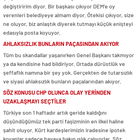
değiştiririm diyor. Bir başkası çıkıyor DEM’e oy
verenleri belediyeye almam diyor. Ötekisi çıkıyor, size
ne oluyor, biz anlaştık diyerek tutmayı küçük enişteyi
edasıyla posta koyuyor.
AHLAKSIZLIK BUNLARIN PAÇASINDAN AKIYOR
Tüm bu skandallar yaşanırken Genel Başkanı takmıyor
ya da kendisine had bildiriyor. Ortada dürüstlük ve
şeffaflık namına bir şey yok. Gerçekten de tutarsızlık
ve siyasi ahlaksızlık bunların paçalarından akıyor.
SÖZ KONUSU CHP OLUNCA OLAY YERİNDEN
UZAKLAŞMAYI SEÇTİLER
Türkiye son 1 haftadır artık geride kaldığını
düşündüğümüz tek parti faşizminin en ilkel haline
şahit oluyor. Kürt kardeşlerimizin iradesine ipotek
koyanlar sadece havaya bakıp ıslık çalıyorlar. Söz