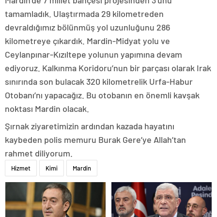
Mardin’de 7 millet bahçesi projesinden 3’ünü
tamamladık. Ulaştırmada 29 kilometreden
devraldığımız bölünmüş yol uzunluğunu 286
kilometreye çıkardık. Mardin-Midyat yolu ve
Ceylanpınar-Kızıltepe yolunun yapımına devam
ediyoruz. Kalkınma Koridoru’nun bir parçası olarak Irak
sınırında son bulacak 320 kilometrelik Urfa-Habur
Otobanı’nı yapacağız. Bu otobanın en önemli kavşak
noktası Mardin olacak.
Şırnak ziyaretimizin ardından kazada hayatını
kaybeden polis memuru Burak Gere’ye Allah’tan
rahmet diliyorum.
Hizmet
Kimi
Mardin