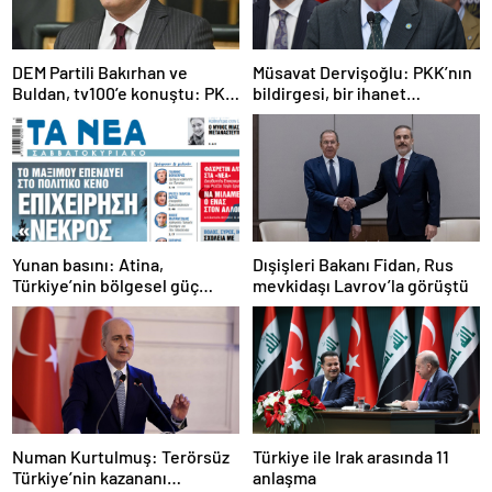
DEM Partili Bakırhan ve
Müsavat Dervişoğlu: PKK’nın
Buldan, tv100’e konuştu: PKK
bildirgesi, bir ihanet
ne zaman kendini feshedecek
açıklamasıdır
Yunan basını: Atina,
Dışişleri Bakanı Fidan, Rus
Türkiye’nin bölgesel güç
mevkidaşı Lavrov’la görüştü
olmasını durduramadı
Numan Kurtulmuş: Terörsüz
Türkiye ile Irak arasında 11
Türkiye’nin kazananı
anlaşma