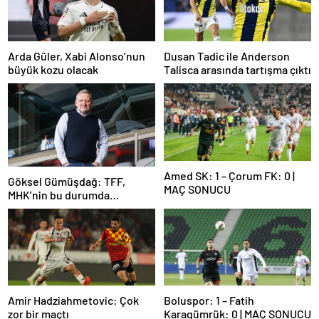
Arda Güler, Xabi Alonso’nun
Dusan Tadic ile Anderson
büyük kozu olacak
Talisca arasında tartışma çıktı
Amed SK: 1 – Çorum FK: 0 |
Göksel Gümüşdağ: TFF,
MAÇ SONUCU
MHK’nin bu durumda
olmasının sorumlusudur
Amir Hadziahmetovic: Çok
Boluspor: 1 – Fatih
zor bir maçtı
Karagümrük: 0 | MAÇ SONUCU