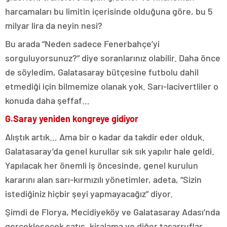
harcamaları bu limitin içerisinde olduğuna göre, bu 5
milyar lira da neyin nesi?
Bu arada “Neden sadece Fenerbahçe’yi
sorguluyorsunuz?” diye soranlarınız olabilir. Daha önce
de söyledim, Galatasaray bütçesine futbolu dahil
etmediği için bilmemize olanak yok. Sarı-lacivertliler o
konuda daha şeffaf…
G.Saray yeniden kongreye gidiyor
Alıştık artık… Ama bir o kadar da takdir eder olduk.
Galatasaray’da genel kurullar sık sık yapılır hale geldi.
Yapılacak her önemli iş öncesinde, genel kurulun
kararını alan sarı-kırmızılı yönetimler, adeta, “Sizin
istediğiniz hiçbir şeyi yapmayacağız” diyor.
Şimdi de Florya, Mecidiyeköy ve Galatasaray Adası’nda
gerçekleşecek satış, kiralama ve diğer tasarruflar