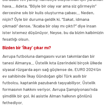
hava… Adeta, “Böyle bir olay var ama siz görmeyin”
dercesine sıkı bir kulis oluşturma çabası… Neden,
niçin? Öyle bir duruma geldik ki, “Sakat, idmana
çıkmadı” dense, “Acaba bir olay mı çıktı?” diye insan
ister istemez düşünüyor. Neyse, bu da bizim kalbimizin
fesatlığı olsun.
Bizden bir ‘İlkay’ çıkar mı?
Avrupa futboluna damgasını vuran takımlardan bir
tanesi Almanya… Üstelik kıta üzerindeki birçok ülkede
siyasal rüzgarda aşırı sağ güçlense de, EURO 2024’ün
ev sahibinde İlkay Gündoğan gibi Türk asıllı bir
futbolcu, kaptanlık pazubandı taşıyabiliyor. Üstelik
formasının hakkını veriyor, Avrupa Şampiyonası’nda
şimdilik bir gol, iki asistle Alman halkının gönlünü
fethediyor.