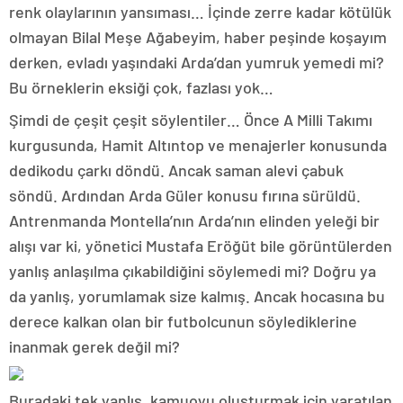
renk olaylarının yansıması… İçinde zerre kadar kötülük
olmayan Bilal Meşe Ağabeyim, haber peşinde koşayım
derken, evladı yaşındaki Arda’dan yumruk yemedi mi?
Bu örneklerin eksiği çok, fazlası yok…
Şimdi de çeşit çeşit söylentiler… Önce A Milli Takımı
kurgusunda, Hamit Altıntop ve menajerler konusunda
dedikodu çarkı döndü. Ancak saman alevi çabuk
söndü. Ardından Arda Güler konusu fırına sürüldü.
Antrenmanda Montella’nın Arda’nın elinden yeleği bir
alışı var ki, yönetici Mustafa Eröğüt bile görüntülerden
yanlış anlaşılma çıkabildiğini söylemedi mi? Doğru ya
da yanlış, yorumlamak size kalmış. Ancak hocasına bu
derece kalkan olan bir futbolcunun söylediklerine
inanmak gerek değil mi?
Buradaki tek yanlış, kamuoyu oluşturmak için yaratılan