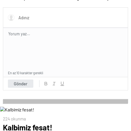
En az 10 karakter gerekli
Gönder
224 okunma
Kalbimiz fesat!