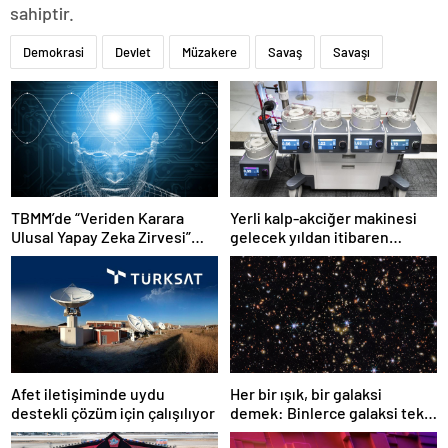
sahiptir.
Demokrasi
Devlet
Müzakere
Savaş
Savaşı
TBMM’de “Veriden Karara
Yerli kalp-akciğer makinesi
Ulusal Yapay Zeka Zirvesi”
gelecek yıldan itibaren
başladı
kullanılacak
Afet iletişiminde uydu
Her bir ışık, bir galaksi
destekli çözüm için çalışılıyor
demek: Binlerce galaksi tek
karede görüntülendi