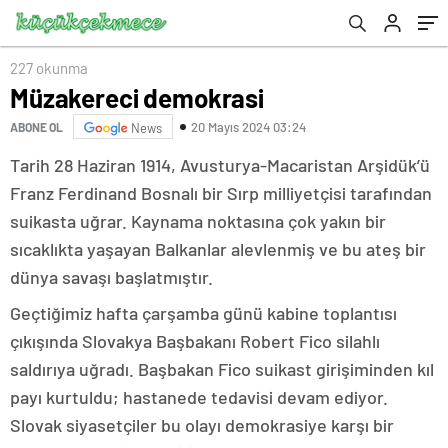
227 okunma
Müzakereci demokrasi
20 Mayıs 2024 03:24
ABONE OL
News
Tarih 28 Haziran 1914, Avusturya-Macaristan Arşidük’ü
Franz Ferdinand Bosnalı bir Sırp milliyetçisi tarafından
suikasta uğrar. Kaynama noktasına çok yakın bir
sıcaklıkta yaşayan Balkanlar alevlenmiş ve bu ateş bir
dünya savaşı başlatmıştır.
Geçtiğimiz hafta çarşamba günü kabine toplantısı
çıkışında Slovakya Başbakanı Robert Fico silahlı
saldırıya uğradı. Başbakan Fico suikast girişiminden kıl
payı kurtuldu; hastanede tedavisi devam ediyor.
Slovak siyasetçiler bu olayı demokrasiye karşı bir