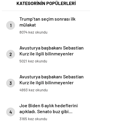
KATEGORİNİN POPÜLERLERİ
Trump’tan seçim sonrası ilk
mülakat
1
8074 kez okundu
Avusturya başbakanı Sebastian
Kurz ile ilgili bilinmeyenler
2
5021 kez okundu
Avusturya başbakanı Sebastian
Kurz ile ilgili bilinmeyenler
3
4993 kez okundu
Joe Biden 6 aylık hedeflerini
açıkladı. Senato buz gibi…
4
3165 kez okundu