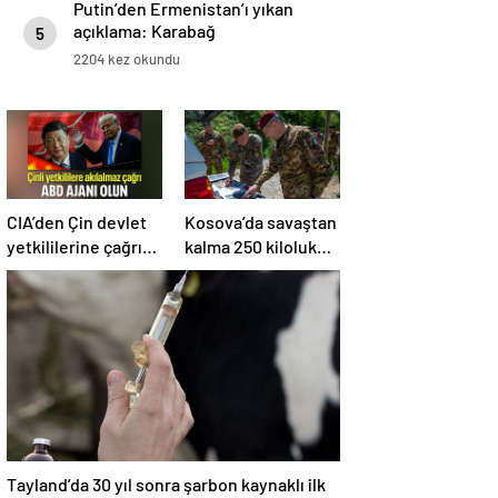
Putin’den Ermenistan’ı yıkan
açıklama: Karabağ
5
Azerbaycan’ın ayrılmaz bir
2204 kez okundu
parçasıdır!
CIA’den Çin devlet
Kosova’da savaştan
yetkililerine çağrı:
kalma 250 kiloluk
ABD ajanı olun
bomba imha edildi
Tayland’da 30 yıl sonra şarbon kaynaklı ilk