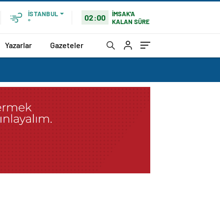
İMSAK'A
İSTANBUL
02:00
KALAN SÜRE
°
Yazarlar
Gazeteler