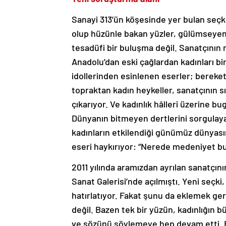
Sanayi 313’ün köşesinde yer bulan seçkid
olup hüzünle bakan yüzler, gülümseyen y
tesadüfi bir buluşma değil. Sanatçının 
Anadolu’dan eski çağlardan kadınları bi
idollerinden esinlenen eserler; bereket
topraktan kadın heykeller, sanatçının sı
çıkarıyor. Ve kadınlık hâlleri üzerine bu
Dünyanın bitmeyen dertlerini sorgulay
kadınların etkilendiği günümüz dünyasın
eseri haykırıyor: “Nerede medeniyet b
2011 yılında aramızdan ayrılan sanatçının
Sanat Galerisi’nde açılmıştı. Yeni seçk
hatırlatıyor. Fakat şunu da eklemek ger
değil. Bazen tek bir yüzün, kadınlığın bü
ve sözünü söylemeye hep devam etti. E