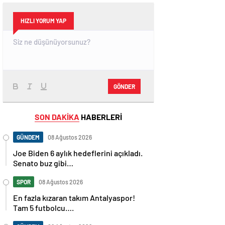
HIZLI YORUM YAP
GÖNDER
SON DAKİKA
HABERLERİ
GÜNDEM
08 Ağustos 2026
Joe Biden 6 aylık hedeflerini açıkladı.
Senato buz gibi…
SPOR
08 Ağustos 2026
En fazla kızaran takım Antalyaspor!
Tam 5 futbolcu….