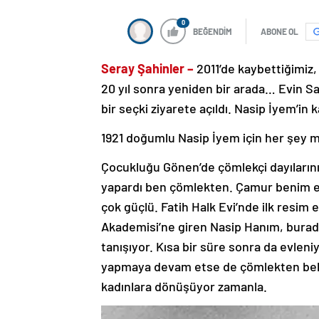
0
BEĞENDİM
ABONE OL
Seray Şahinler –
2011’de kaybettiğimiz,
20 yıl sonra yeniden bir arada… Evin Sana
bir seçki ziyarete açıldı. Nasip İyem’i
1921 doğumlu Nasip İyem için her şey m
Çocukluğu Gönen’de çömlekçi dayılarını
yapardı ben çömlekten. Çamur benim en
çok güçlü. Fatih Halk Evi’nde ilk resim 
Akademisi’ne giren Nasip Hanım, burada
tanışıyor. Kısa bir süre sonra da evleni
yapmaya devam etse de çömlekten beb
kadınlara dönüşüyor zamanla.