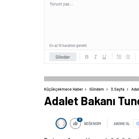
En az 10 karakter gerekli
Gönder
Küçükçekmece Haber
Gündem
3.Sayfa
Adal
Adalet Bakanı Tunç’
0
BEĞENDİM
ABONE OL