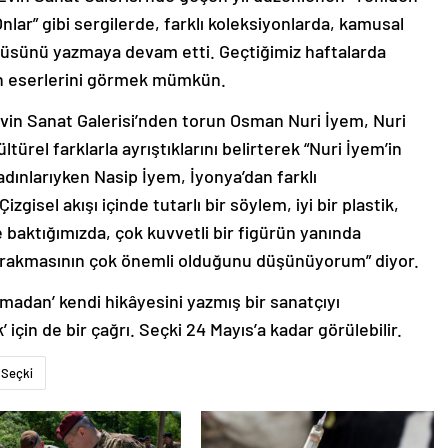
lar” gibi sergilerde, farklı koleksiyonlarda, kamusal
küsünü yazmaya devam etti. Geçtiğimiz haftalarda
nın eserlerini görmek mümkün.
vin Sanat Galerisi’nden torun Osman Nuri İyem, Nuri
ürel farklarla ayrıştıklarını belirterek “Nuri İyem’in
dınlarıyken Nasip İyem, İyonya’dan farklı
gisel akışı içinde tutarlı bir söylem, iyi bir plastik,
 baktığımızda, çok kuvvetli bir figürün yanında
 bırakmasının çok önemli olduğunu düşünüyorum” diyor.
madan’ kendi hikâyesini yazmış bir sanatçıyı
 için de bir çağrı. Seçki 24 Mayıs’a kadar görülebilir.
Seçki