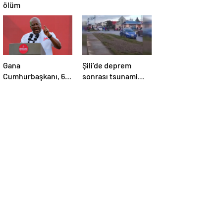
ölüm
Gana
Şili’de deprem
Cumhurbaşkanı, 6
sonrası tsunami
aylık maaşını sağlık
alarmı
sektörüne bağışladı