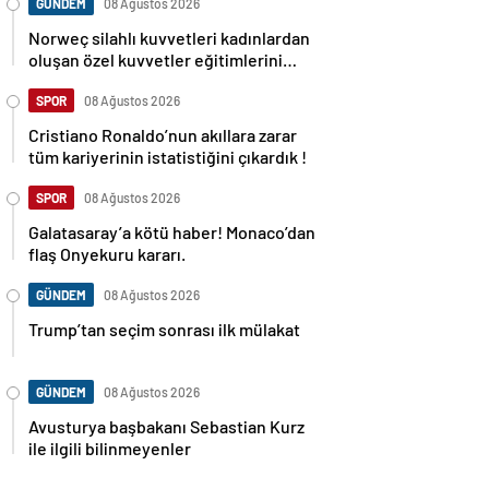
GÜNDEM
08 Ağustos 2026
Norweç silahlı kuvvetleri kadınlardan
oluşan özel kuvvetler eğitimlerini
başlattı.
SPOR
08 Ağustos 2026
Cristiano Ronaldo’nun akıllara zarar
tüm kariyerinin istatistiğini çıkardık !
SPOR
08 Ağustos 2026
Galatasaray’a kötü haber! Monaco’dan
flaş Onyekuru kararı.
GÜNDEM
08 Ağustos 2026
Trump’tan seçim sonrası ilk mülakat
GÜNDEM
08 Ağustos 2026
Avusturya başbakanı Sebastian Kurz
ile ilgili bilinmeyenler