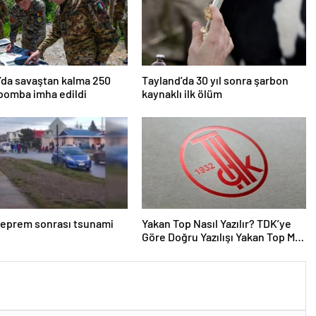
da savaştan kalma 250
Tayland’da 30 yıl sonra şarbon
 bomba imha edildi
kaynaklı ilk ölüm
 deprem sonrası tsunami
Yakan Top Nasıl Yazılır? TDK’ye
Göre Doğru Yazılışı Yakan Top Mu,
Yakar Top Mu?