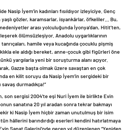
e Nasip İyem’in kadınları fısıldıyor izleyiciye. Genç
aşlı gözler, karamsarlar, isyankârlar, öfkeliler… Bu,
medeniyetler arası yolculuğunda İyonya’dan, Hitit’ten,
rleşerek ölümsüzleşiyor. Anadolu uygarlıklarının
 tanrıçaları, hamile veya kucağında çocuklu pişmiş
klıkla ele aldığı bereket, anne-çocuk gibi figürleri öne
günkü yargılarla yeni bir soruşturma alanı açıyor.
arak, Gazze başta olmak üzere savaştan en çok
da en kilit soruyu da Nasip İyem’in sergideki bir
u savaş durmadıkça!”
, son sergisi 2004’te eşi Nuri İyem ile birlikte Evin
i, onun sanatına 20 yıl aradan sonra tekrar bakmayı
ekir ki Nasip İyem hiçbir zaman unutulmuş bir isim
tün hâllerini barındırdığı eserleri kendini hatırlatmaya
vin Sanat Galerisi’nde geçen yıl düzenlenen “Yeniden