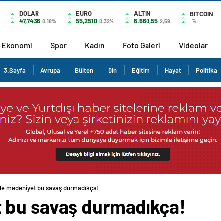
DOLAR
EURO
ALTIN
BITCOIN
47,7436
55,2510
6.660,55
%
0.18%
0.32%
2,59
Ekonomi
Spor
Kadın
Foto Galeri
Videolar
3.Sayfa
Avrupa
Bülten
Din
Eğitim
Hayat
Politika
e medeniyet bu savaş durmadıkça!
 bu savaş durmadıkça!