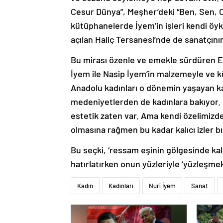
Cesur Dünya”, Meşher’deki “Ben, Sen, On
kütüphanelerde İyem’in işleri kendi öy
açılan Haliç Tersanesi’nde de sanatçı
Bu mirası özenle ve emekle sürdüren E
İyem ile Nasip İyem’in malzemeyle ve kült
Anadolu kadınları o dönemin yaşayan ka
medeniyetlerden de kadınlara bakıyor. Çiz
estetik zaten var. Ama kendi özelimizde
olmasına rağmen bu kadar kalıcı izler
Bu seçki, ‘ressam eşinin gölgesinde kal
hatırlatırken onun yüzleriyle ‘yüzleşmek’
Kadın
Kadınları
Nuri İyem
Sanat