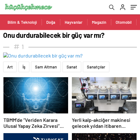
Bilim & Teknoloji
Doğa
Hayvanlar
Magazin
Otomobil
Onu durdurabilecek bir güç var mı?
1
Art
İş
Sam Altman
Sanat
Sanatçılar
TBMM’de “Veriden Karara
Yerli kalp-akciğer makinesi
Ulusal Yapay Zeka Zirvesi”
gelecek yıldan itibaren
başladı
kullanılacak