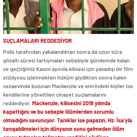
SUÇLAMALARI REDDEDİYOR
Polis tarafından yakalandıktan sonra da uzun süre
gözaltı süresi tartışmaları sebebiyle gündemde kalan
ve geçtiğimiz Kasım ayında kilisesi için yasadışı bir film
stüdyosu işletmekten hüküm giydikten sonra halen
cezaevinde bulunan Mackenzie ve emrindeki kişiler ise
kendilerine yöneltilen cinayet suçlamalarını
reddediyor.
Mackenzie, kilisesini 2019 yılında
kapattığını ve bu sebeple ölümlerden sorumlu
olmadığını savunuyor. Tanıklar ise papazın, Hz. İsa’yla
tanışabilmeleri için dünyanın sonu gelmeden ölüm