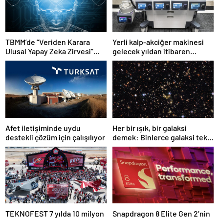
TBMM’de “Veriden Karara
Yerli kalp-akciğer makinesi
Ulusal Yapay Zeka Zirvesi”
gelecek yıldan itibaren
başladı
kullanılacak
Afet iletişiminde uydu
Her bir ışık, bir galaksi
destekli çözüm için çalışılıyor
demek: Binlerce galaksi tek
karede görüntülendi
TEKNOFEST 7 yılda 10 milyon
Snapdragon 8 Elite Gen 2’nin