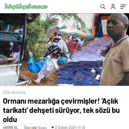
229 okunma
Ormanı mezarlığa çevirmişler! ‘Açlık
tarikatı’ dehşeti sürüyor, tek sözü bu
oldu
2 Şubat 2024 11:12
ABONE OL
News