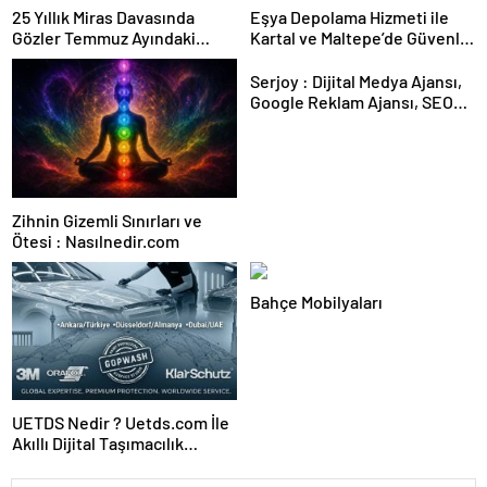
25 Yıllık Miras Davasında
Eşya Depolama Hizmeti ile
Gözler Temmuz Ayındaki
Kartal ve Maltepe’de Güvenli
Karar Duruşmasına Çevrildi
Saklama
Serjoy : Dijital Medya Ajansı,
Google Reklam Ajansı, SEO
Ajansı ve Web Tasarım Ajansı
Zihnin Gizemli Sınırları ve
Ötesi : Nasılnedir.com
Bahçe Mobilyaları
UETDS Nedir ? Uetds.com İle
Akıllı Dijital Taşımacılık
Yazılımı