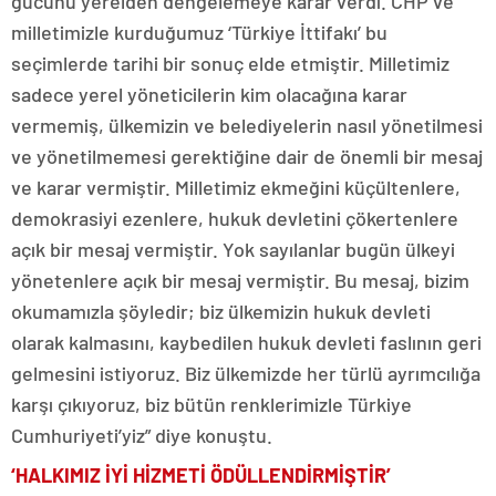
gücünü yerelden dengelemeye karar verdi. CHP ve
milletimizle kurduğumuz ‘Türkiye İttifakı’ bu
seçimlerde tarihi bir sonuç elde etmiştir. Milletimiz
sadece yerel yöneticilerin kim olacağına karar
vermemiş, ülkemizin ve belediyelerin nasıl yönetilmesi
ve yönetilmemesi gerektiğine dair de önemli bir mesaj
ve karar vermiştir. Milletimiz ekmeğini küçültenlere,
demokrasiyi ezenlere, hukuk devletini çökertenlere
açık bir mesaj vermiştir. Yok sayılanlar bugün ülkeyi
yönetenlere açık bir mesaj vermiştir. Bu mesaj, bizim
okumamızla şöyledir; biz ülkemizin hukuk devleti
olarak kalmasını, kaybedilen hukuk devleti faslının geri
gelmesini istiyoruz. Biz ülkemizde her türlü ayrımcılığa
karşı çıkıyoruz, biz bütün renklerimizle Türkiye
Cumhuriyeti’yiz” diye konuştu.
‘HALKIMIZ İYİ HİZMETİ ÖDÜLLENDİRMİŞTİR’