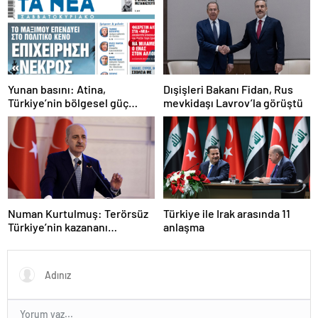
Yunan basını: Atina,
Dışişleri Bakanı Fidan, Rus
Türkiye’nin bölgesel güç
mevkidaşı Lavrov’la görüştü
olmasını durduramadı
Numan Kurtulmuş: Terörsüz
Türkiye ile Irak arasında 11
Türkiye’nin kazananı
anlaşma
milletimiz olacak