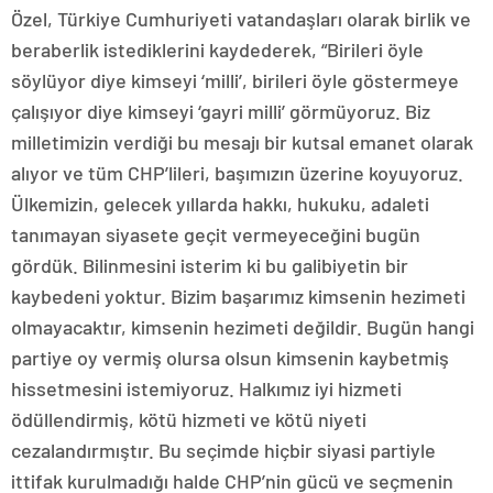
Özel, Türkiye Cumhuriyeti vatandaşları olarak birlik ve
beraberlik istediklerini kaydederek, “Birileri öyle
söylüyor diye kimseyi ‘milli’, birileri öyle göstermeye
çalışıyor diye kimseyi ‘gayri milli’ görmüyoruz. Biz
milletimizin verdiği bu mesajı bir kutsal emanet olarak
alıyor ve tüm CHP’lileri, başımızın üzerine koyuyoruz.
Ülkemizin, gelecek yıllarda hakkı, hukuku, adaleti
tanımayan siyasete geçit vermeyeceğini bugün
gördük. Bilinmesini isterim ki bu galibiyetin bir
kaybedeni yoktur. Bizim başarımız kimsenin hezimeti
olmayacaktır, kimsenin hezimeti değildir. Bugün hangi
partiye oy vermiş olursa olsun kimsenin kaybetmiş
hissetmesini istemiyoruz. Halkımız iyi hizmeti
ödüllendirmiş, kötü hizmeti ve kötü niyeti
cezalandırmıştır. Bu seçimde hiçbir siyasi partiyle
ittifak kurulmadığı halde CHP’nin gücü ve seçmenin