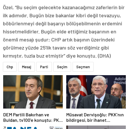
Özel, “Bu seçim gelecekte kazanacağımız zaferlerin bir
ilk adımıdır. Bugün bize bakanlar kibri değil tevazuyu,
böbürlenmeyi değil başarıyı bölüşebilmenin erdemini
hissetmelidirler. Bugün elde ettiğimiz başarının en
önemli mesajı şudur; CHP artık başının üzerindeki
görülmez yüzde 25’lik tavanı söz verdiğimiz gibi
kırmıştır, tuzla buz etmiştir” diye konuştu. (DHA)
Chp
Mesaj
Parti
Seçim
Seçmen
DEM Partili Bakırhan ve
Müsavat Dervişoğlu: PKK’nın
Buldan, tv100’e konuştu: PKK
bildirgesi, bir ihanet
ne zaman kendini feshedecek
açıklamasıdır