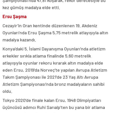
Şampiyonası’nda 47.81 koşarak, rekor derecesiyle bu
kez gümüş madalya elde etti.
Ersu Şaşma
Cezayir’in Oran kentinde düzenlenen 19. Akdeniz
Oyunları’nda Ersu Şaşma 5,75 metrelik atlayışıyla altın
madalya kazandı.
Konya’daki 5. İslami Dayanışma Oyunları’nda atletizm
erkekler sırıkla atlama finalinde 5.60 metrelik
atlayışıyla oyunlar rekoru kırarak altın madalya elde
eden Ersu, 2019’da Norveç’te yapılan Avrupa Atletizm
Takım Şampiyonası ile 2021’de 23 Yaş Altı Avrupa
Atletizm Şampiyonası’nda bronz madalyaların sahibi
oldu.
Tokyo 2020’de finale kalan Ersu, 1948 Olimpiyatları
üçüncüsü adımcı Ruhi Sarıalp’ten bu yana bir atlama