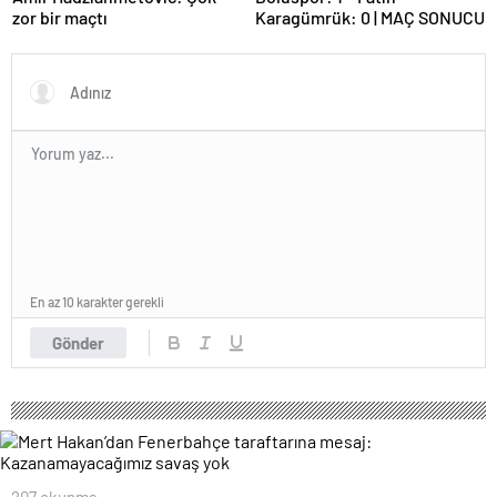
zor bir maçtı
Karagümrük: 0 | MAÇ SONUCU
En az 10 karakter gerekli
Gönder
207 okunma