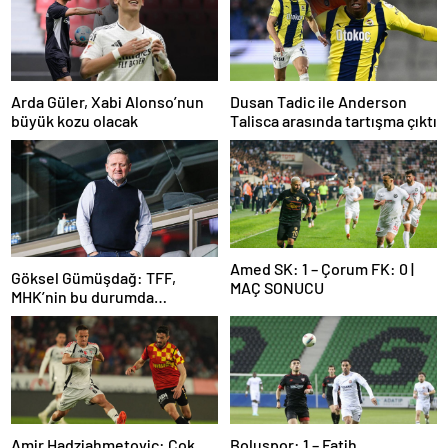
Arda Güler, Xabi Alonso’nun
Dusan Tadic ile Anderson
büyük kozu olacak
Talisca arasında tartışma çıktı
Amed SK: 1 – Çorum FK: 0 |
Göksel Gümüşdağ: TFF,
MAÇ SONUCU
MHK’nin bu durumda
olmasının sorumlusudur
Amir Hadziahmetovic: Çok
Boluspor: 1 – Fatih