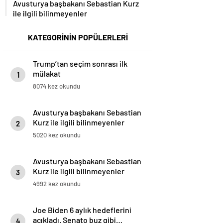
Avusturya başbakanı Sebastian Kurz
ile ilgili bilinmeyenler
KATEGORİNİN POPÜLERLERİ
Trump’tan seçim sonrası ilk
mülakat
1
8074 kez okundu
Avusturya başbakanı Sebastian
Kurz ile ilgili bilinmeyenler
2
5020 kez okundu
Avusturya başbakanı Sebastian
Kurz ile ilgili bilinmeyenler
3
4992 kez okundu
Joe Biden 6 aylık hedeflerini
açıkladı. Senato buz gibi…
4