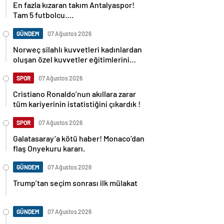
En fazla kızaran takım Antalyaspor!
Tam 5 futbolcu….
GÜNDEM
07 Ağustos 2026
Norweç silahlı kuvvetleri kadınlardan
oluşan özel kuvvetler eğitimlerini
başlattı.
SPOR
07 Ağustos 2026
Cristiano Ronaldo’nun akıllara zarar
tüm kariyerinin istatistiğini çıkardık !
SPOR
07 Ağustos 2026
Galatasaray’a kötü haber! Monaco’dan
flaş Onyekuru kararı.
GÜNDEM
07 Ağustos 2026
Trump’tan seçim sonrası ilk mülakat
GÜNDEM
07 Ağustos 2026