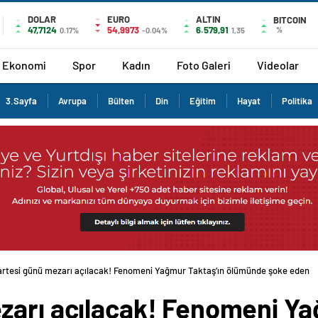
DOLAR
EURO
ALTIN
BITCOIN
47,7124
54,9973
6.579,91
%
0.17%
-0.04%
1,35
Ekonomi
Spor
Kadın
Foto Galeri
Videolar
3.Sayfa
Avrupa
Bülten
Din
Eğitim
Hayat
Politika
rtesi günü mezarı açılacak! Fenomeni Yağmur Taktaş’ın ölümünde şoke eden
zarı açılacak! Fenomeni Ya