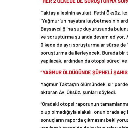
“HER 2 ÜLKEDE DE SORUŞTURMA SÜR
Taktaş ailesinin avukatı Fethi Öksüz, ko
“Yağmur’un hayatını kaybetmesinin ard
Başsavcılığı’na suç duyurusunda bulun
ve soruşturma şu anda devam ediyor. 
ülkede de ayrı soruşturmalar sürse de
soruşturma da ilerleyecek. Burada bir t
yapılacak, ardından da otopsi süreci ve 
“YAĞMUR ÖLDÜĞÜNDE ŞÜPHELİ ŞAHIS 
Yağmur Taktaş’ın ölümündeki sır perdesi
aktaran Av. Öksüz, şunları söyledi:
“Oradaki otopsi raporunun tamamlanmas
olup olmadığıyla alakalı, onun orada aç b
sonuçların raporda çıkmasını bekliyoruz.
yapılacak otopside de bu hususları eld