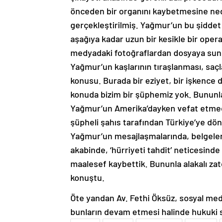
önceden bir organını kaybetmesine nede
gerçekleştirilmiş. Yağmur’un bu şidde
aşağıya kadar uzun bir kesikle bir oper
medyadaki fotoğraflardan dosyaya sunu
Yağmur’un kaşlarının tıraşlanması, saçl
konusu. Burada bir eziyet, bir işkenc
konuda bizim bir şüphemiz yok. Bununla
Yağmur’un Amerika’dayken vefat etmed
şüpheli şahıs tarafından Türkiye’ye dön
Yağmur’un mesajlaşmalarında, belgeler
akabinde, ‘hürriyeti tahdit’ neticesin
maalesef kaybettik. Bununla alakalı zate
konuştu.
Öte yandan Av. Fethi Öksüz, sosyal medya
bunların devam etmesi halinde hukuki sü