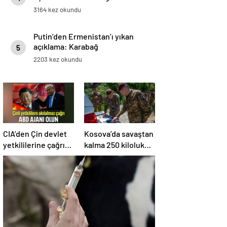
3164 kez okundu
Putin’den Ermenistan’ı yıkan
açıklama: Karabağ
5
Azerbaycan’ın ayrılmaz bir
2203 kez okundu
parçasıdır!
CIA’den Çin devlet
Kosova’da savaştan
yetkililerine çağrı:
kalma 250 kiloluk
ABD ajanı olun
bomba imha edildi