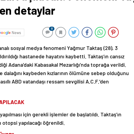
en detaylar
0
News
analı sosyal medya fenomeni Yağmur Taktaş (28), 3
dırıldığı hastanede hayatını kaybetti. Taktaş’ın cansız
diği Adana’daki Kabasakal Mezarlığı’nda toprağa verildi.
 ve dalağını kaybeden kızlarının ölümüne sebep olduğunu
 asıllı ABD vatandaşı ressam sevgilisi A.C.F.’den
YAPILACAK
apılması için gerekli işlemler de başlatıldı. Taktaş’ın
 otopsi yapılacağı öğrenildi.