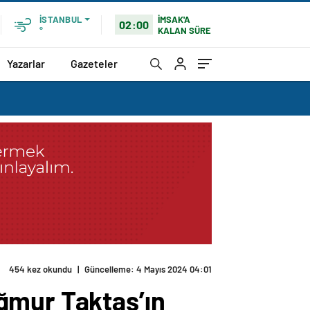
İMSAK'A
İSTANBUL
02:00
KALAN SÜRE
°
Yazarlar
Gazeteler
454 kez okundu
|
Güncelleme: 4 Mayıs 2024 04:01
ğmur Taktaş’ın