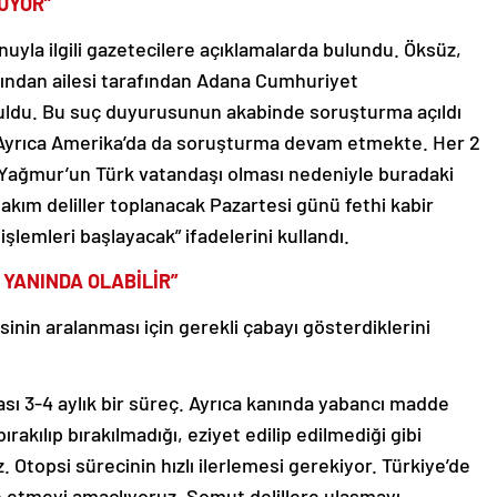
ÜYOR”
nuyla ilgili gazetecilere açıklamalarda bulundu. Öksüz,
ından ailesi tarafından Adana Cumhuriyet
uldu. Bu suç duyurusunun akabinde soruşturma açıldı
Ayrıca Amerika’da da soruşturma devam etmekte. Her 2
 Yağmur’un Türk vatandaşı olması nedeniyle buradaki
akım deliller toplanacak Pazartesi günü fethi kabir
işlemleri başlayacak” ifadelerini kullandı.
YANINDA OLABİLİR”
nin aralanması için gerekli çabayı gösterdiklerini
ı 3-4 aylık bir süreç. Ayrıca kanında yabancı madde
ırakılıp bırakılmadığı, eziyet edilip edilmediği gibi
 Otopsi sürecinin hızlı ilerlemesi gerekiyor. Türkiye’de
e etmeyi amaçlıyoruz. Somut delillere ulaşmayı