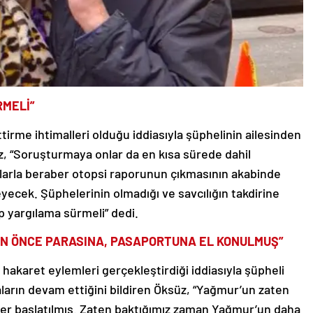
RMELİ”
irme ihtimalleri olduğu iddiasıyla şüphelinin ailesinden
z, “Soruşturmaya onlar da en kısa sürede dahil
malarla beraber otopsi raporunun çıkmasının akabinde
leyecek. Şüphelerinin olmadığı ve savcılığın takdirine
p yargılama sürmeli” dedi.
EN ÖNCE PARASINA, PASAPORTUNA EL KONULMUŞ”
 hakaret eylemleri gerçekleştirdiği iddiasıyla şüpheli
arın devam ettiğini bildiren Öksüz, “Yağmur’un zaten
rler başlatılmış. Zaten baktığımız zaman Yağmur’un daha