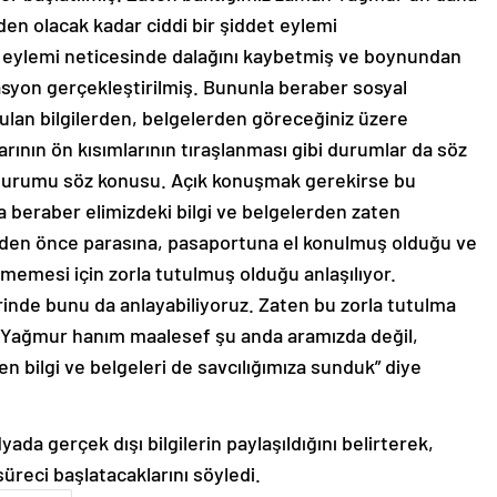
n olacak kadar ciddi bir şiddet eylemi
t eylemi neticesinde dalağını kaybetmiş ve boynundan
asyon gerçekleştirilmiş. Bununla beraber sosyal
lan bilgilerden, belgelerden göreceğiniz üzere
arının ön kısımlarının tıraşlanması gibi durumlar da söz
e durumu söz konusu. Açık konuşmak gerekirse bu
 beraber elimizdeki bilgi ve belgelerden zaten
en önce parasına, pasaportuna el konulmuş olduğu ve
memesi için zorla tutulmuş olduğu anlaşılıyor.
inde bunu da anlayabiliyoruz. Zaten bu zorla tutulma
de Yağmur hanım maalesef şu anda aramızda değil,
n bilgi ve belgeleri de savcılığımıza sunduk” diye
da gerçek dışı bilgilerin paylaşıldığını belirterek,
reci başlatacaklarını söyledi.