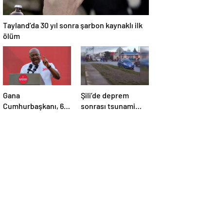
Tayland’da 30 yıl sonra şarbon kaynaklı ilk
ölüm
Gana
Şili’de deprem
Cumhurbaşkanı, 6
sonrası tsunami
aylık maaşını sağlık
alarmı
sektörüne bağışladı