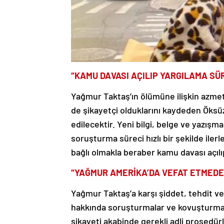
“KAMU DAVASI AÇILIP YARGILAMA SÜ
Yağmur Taktaş’ın ölümüne ilişkin azmett
de şikayetçi olduklarını kaydeden Öksü
edilecektir. Yeni bilgi, belge ve yazış
soruşturma süreci hızlı bir şekilde iler
bağlı olmakla beraber kamu davası açılı
“YAĞMUR AMERİKA’DA VEFAT ETMED
Yağmur Taktaş’a karşı şiddet, tehdit ve
hakkında soruşturmalar ve kovuşturmal
şikayeti akabinde gerekli adli prosedü