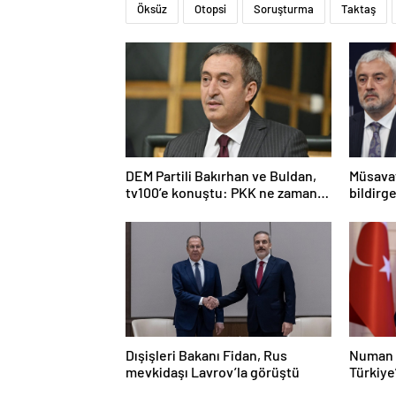
Öksüz
Otopsi
Soruşturma
Taktaş
DEM Partili Bakırhan ve Buldan,
Müsavat
tv100’e konuştu: PKK ne zaman
bildirge
kendini feshedecek
açıklam
Dışişleri Bakanı Fidan, Rus
Numan 
mevkidaşı Lavrov’la görüştü
Türkiye
olacak