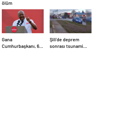
ölüm
Gana
Şili’de deprem
Cumhurbaşkanı, 6
sonrası tsunami
aylık maaşını sağlık
alarmı
sektörüne bağışladı