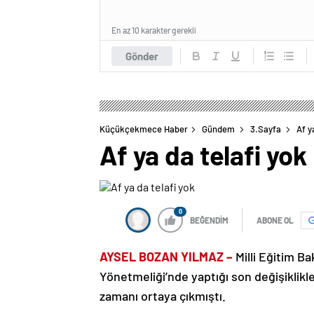
En az 10 karakter gerekli
Gönder
Küçükçekmece Haber
Gündem
3.Sayfa
Af y
Af ya da telafi yok
0
BEĞENDİM
ABONE OL
AYSEL BOZAN YILMAZ –
Milli Eğitim B
Yönetmeliği’nde yaptığı son değişiklikl
zamanı ortaya çıkmıştı.