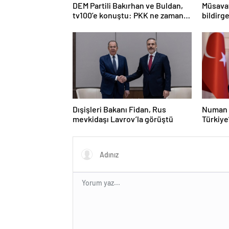
DEM Partili Bakırhan ve Buldan,
Müsavat
tv100’e konuştu: PKK ne zaman
bildirge
kendini feshedecek
açıklam
Dışişleri Bakanı Fidan, Rus
Numan 
mevkidaşı Lavrov’la görüştü
Türkiye
olacak