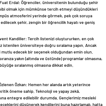
Fuat Erdal: Öğrenciler, üniversitenin bulunduğu şehir
ahibi olmak için mümkünse tercih etmeyi düşündükleri
kampüs atmosferini yerinde görmek, pek çok soruya
edilecek şehir, zengin bir öğrencilik hayatı ve geniş
ent Kandiller: Tercih listenizi oluştururken, en çok
z istenilen üniversiteye doğru sıralama yapın. Ancak
sizi mutlu edecek bir seçenek olduğundan emin olun.
sıranıza yakın (altında ve üstünde) programlar olmasına,
 büyüğe sıralanmış olmasına dikkat edin.
 Özlenen Özkan: Hemen her alanda artık yeterince
ritik öneme sahip. Teknoloji ve yapay zekâ,
na entegre edilebilir durumda. Gençlerimiz mesleki
leceklerini düşünerek kendilerini buna hazırlamalı, hatta