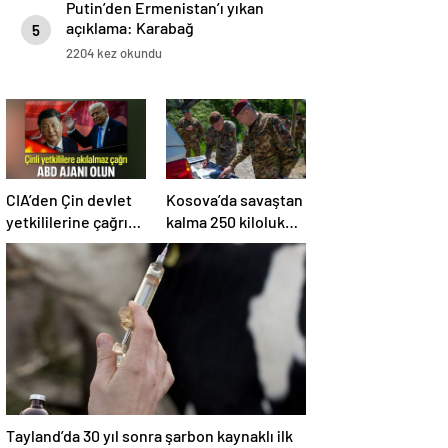
Putin’den Ermenistan’ı yıkan
açıklama: Karabağ
5
Azerbaycan’ın ayrılmaz bir
2204 kez okundu
parçasıdır!
CIA’den Çin devlet
Kosova’da savaştan
yetkililerine çağrı:
kalma 250 kiloluk
ABD ajanı olun
bomba imha edildi
Tayland’da 30 yıl sonra şarbon kaynaklı ilk