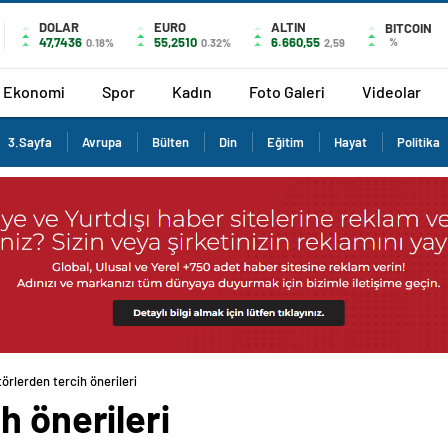
DOLAR
EURO
ALTIN
BITCOIN
47,7436
55,2510
6.660,55
%
0.18%
0.32%
2,59
Ekonomi
Spor
Kadın
Foto Galeri
Videolar
3.Sayfa
Avrupa
Bülten
Din
Eğitim
Hayat
Politika
örlerden tercih önerileri
h önerileri