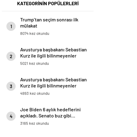
KATEGORİNİN POPÜLERLERİ
Trump’tan seçim sonrası ilk
mülakat
1
8074 kez okundu
Avusturya başbakanı Sebastian
Kurz ile ilgili bilinmeyenler
2
5021 kez okundu
Avusturya başbakanı Sebastian
Kurz ile ilgili bilinmeyenler
3
4993 kez okundu
Joe Biden 6 aylık hedeflerini
açıkladı. Senato buz gibi…
4
3165 kez okundu