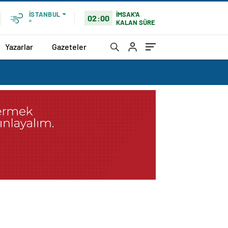
İMSAK'A
İSTANBUL
02:00
KALAN SÜRE
°
Yazarlar
Gazeteler