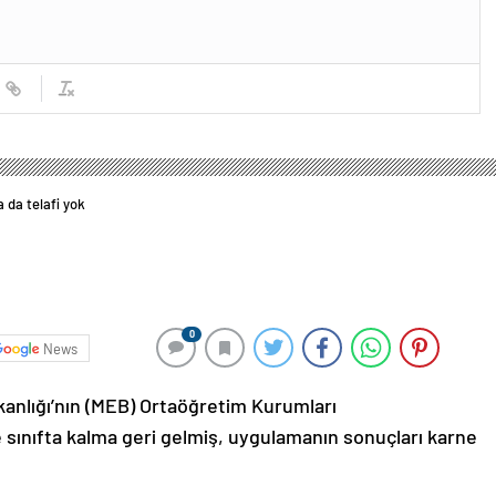
a da telafi yok
0
News
akanlığı’nın (MEB) Ortaöğretim Kurumları
e sınıfta kalma geri gelmiş, uygulamanın sonuçları karne