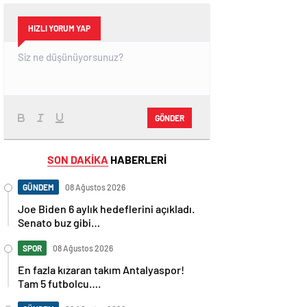
HIZLI YORUM YAP
GÖNDER
SON DAKİKA
HABERLERİ
GÜNDEM
08 Ağustos 2026
Joe Biden 6 aylık hedeflerini açıkladı.
Senato buz gibi…
SPOR
08 Ağustos 2026
En fazla kızaran takım Antalyaspor!
Tam 5 futbolcu….