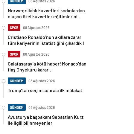
GÜNDEM
08 Ağustos 2026
Norweç silahlı kuvvetleri kadınlardan
oluşan özel kuvvetler eğitimlerini
başlattı.
SPOR
08 Ağustos 2026
Cristiano Ronaldo’nun akıllara zarar
tüm kariyerinin istatistiğini çıkardık !
SPOR
08 Ağustos 2026
Galatasaray’a kötü haber! Monaco’dan
flaş Onyekuru kararı.
GÜNDEM
08 Ağustos 2026
Trump’tan seçim sonrası ilk mülakat
GÜNDEM
08 Ağustos 2026
Avusturya başbakanı Sebastian Kurz
ile ilgili bilinmeyenler