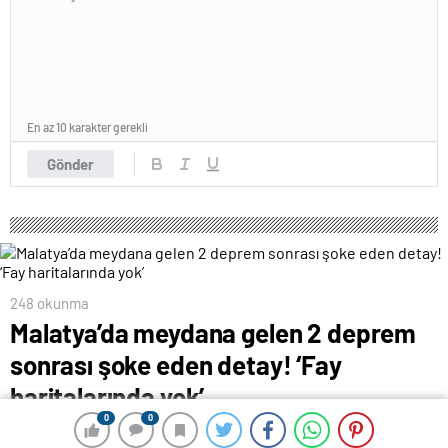
En az 10 karakter gerekli
Gönder
248 okunma
Malatya’da meydana gelen 2 deprem
sonrası şoke eden detay! ‘Fay
haritalarında yok’
0
0
0
0
28 Ocak 2024 11:00
ABONE OL
News