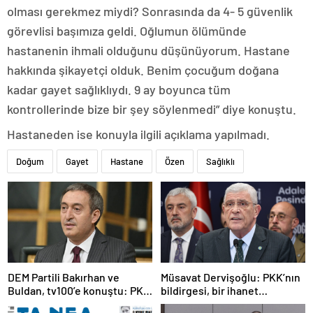
olması gerekmez miydi? Sonrasında da 4- 5 güvenlik
görevlisi başımıza geldi. Oğlumun ölümünde
hastanenin ihmali olduğunu düşünüyorum. Hastane
hakkında şikayetçi olduk. Benim çocuğum doğana
kadar gayet sağlıklıydı. 9 ay boyunca tüm
kontrollerinde bize bir şey söylenmedi” diye konuştu.
Hastaneden ise konuyla ilgili açıklama yapılmadı.
Doğum
Gayet
Hastane
Özen
Sağlıklı
DEM Partili Bakırhan ve
Müsavat Dervişoğlu: PKK’nın
Buldan, tv100’e konuştu: PKK
bildirgesi, bir ihanet
ne zaman kendini feshedecek
açıklamasıdır