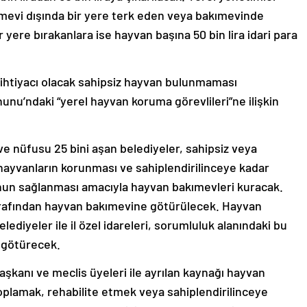
ımevi dışında bir yere terk eden veya bakımevinde
r yere bırakanlara ise hayvan başına 50 bin lira idari para
ihtiyacı olacak sahipsiz hayvan bulunmaması
nu’ndaki “yerel hayvan koruma görevlileri”ne ilişkin
 ve nüfusu 25 bini aşan belediyeler, sahipsiz veya
ayvanların korunması ve sahiplendirilinceye kadar
unun sağlanması amacıyla hayvan bakımevleri kuracak.
r tarafından hayvan bakımevine götürülecek. Hayvan
diyeler ile il özel idareleri, sorumluluk alanındaki bu
 götürecek.
aşkanı ve meclis üyeleri ile ayrılan kaynağı hayvan
oplamak, rehabilite etmek veya sahiplendirilinceye