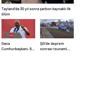
Tayland’da 30 yıl sonra şarbon kaynaklı ilk
ölüm
Gana
Şili’de deprem
Cumhurbaşkanı, 6
sonrası tsunami
aylık maaşını sağlık
alarmı
sektörüne bağışladı