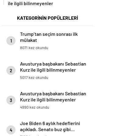
ile ilgili bilinmeyenler
KATEGORİNİN POPÜLERLERİ
Trump’tan seçim sonrası ilk
mülakat
1
8071 kez okundu
Avusturya başbakanı Sebastian
Kurz ile ilgili bilinmeyenler
2
5017 kez okundu
Avusturya başbakanı Sebastian
Kurz ile ilgili bilinmeyenler
3
4990 kez okundu
Joe Biden 6 aylık hedeflerini
açıkladı. Senato buz gibi…
4