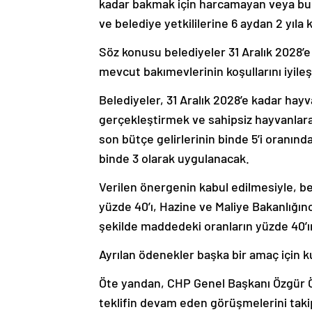
kadar bakmak için harcamayan veya bu 
ve belediye yetkililerine 6 aydan 2 yıla 
Söz konusu belediyeler 31 Aralık 2028’e
mevcut bakımevlerinin koşullarını iyile
Belediyeler, 31 Aralık 2028’e kadar hay
gerçekleştirmek ve sahipsiz hayvanlara
son bütçe gelirlerinin binde 5’i oranın
binde 3 olarak uygulanacak.
Verilen önergenin kabul edilmesiyle, b
yüzde 40’ı, Hazine ve Maliye Bakanlığınc
şekilde maddedeki oranların yüzde 40’
Ayrılan ödenekler başka bir amaç için k
Öte yandan, CHP Genel Başkanı Özgür Öz
teklifin devam eden görüşmelerini taki