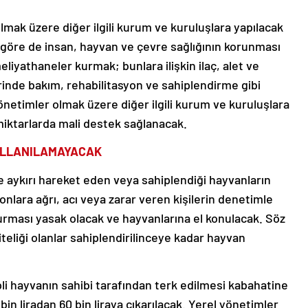
mak üzere diğer ilgili kurum ve kuruluşlara yapılacak
göre de insan, hayvan ve çevre sağlığının korunması
liyathaneler kurmak; bunlara ilişkin ilaç, alet ve
inde bakım, rehabilitasyon ve sahiplendirme gibi
yönetimler olmak üzere diğer ilgili kurum ve kuruluşlara
iktarlarda mali destek sağlanacak.
ULLANILAMAYACAK
aykırı hareket eden veya sahiplendiği hayvanların
onlara ağrı, acı veya zarar veren kişilerin denetimle
urması yasak olacak ve hayvanlarına el konulacak. Söz
eliği olanlar sahiplendirilinceye kadar hayvan
pli hayvanın sahibi tarafından terk edilmesi kabahatine
 bin liradan 60 bin liraya çıkarılacak. Yerel yönetimler