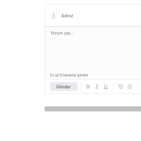
En az 10 karakter gerekli
Gönder
Küçükçekmece Haber
Gündem
3.Sayfa
TBMM
TBMM’de sahipsiz h