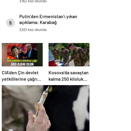
3162 kez okundu
Putin’den Ermenistan’ı yıkan
açıklama: Karabağ
5
Azerbaycan’ın ayrılmaz bir
2201 kez okundu
parçasıdır!
CIA’den Çin devlet
Kosova’da savaştan
yetkililerine çağrı:
kalma 250 kiloluk
ABD ajanı olun
bomba imha edildi