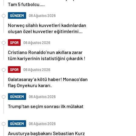
Tam 5 futbolcu….
GÜNDEM
06 Ağustos 2026
Norweç silahlı kuvvetleri kadınlardan
oluşan özel kuvvetler eğitimlerini
başlattı.
SPOR
06 Ağustos 2026
Cristiano Ronaldo’nun akıllara zarar
tüm kariyerinin istatistiğini çıkardık !
SPOR
06 Ağustos 2026
Galatasaray’a kötü haber! Monaco’dan
flaş Onyekuru kararı.
GÜNDEM
06 Ağustos 2026
Trump’tan seçim sonrası ilk mülakat
GÜNDEM
06 Ağustos 2026
Avusturya başbakanı Sebastian Kurz