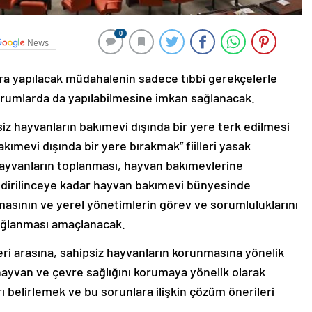
0
News
ra yapılacak müdahalenin sadece tıbbi gerekçelerle
durumlarda da yapılabilmesine imkan sağlanacak.
iz hayvanların bakımevi dışında bir yere terk edilmesi
kımevi dışında bir yere bırakmak” fiilleri yasak
hayvanların toplanması, hayvan bakımevlerine
ndirilinceye kadar hayvan bakımevi bünyesinde
masının ve yerel yönetimlerin görev ve sorumluluklarını
sağlanması amaçlanacak.
ri arasına, sahipsiz hayvanların korunmasına yönelik
 hayvan ve çevre sağlığını korumaya yönelik olarak
ı belirlemek ve bu sorunlara ilişkin çözüm önerileri