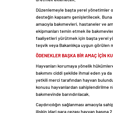
Düzenlemeyle başta yerel yönetimler ol
desteğin kapsamı genişletilecek. Buna 
amacıyla bakımevleri, hastaneler ve ame
ekipmanları temin etmek ile bakımevler
faaliyetleri yürütmek için başta yerel 
teşvik veya Bakanlıkça uygun görülen m
ÖDENEKLER BAŞKA BİR AMAÇ İÇİN K
Hayvanları korumaya yönelik hükümlere 
bakımını ciddi şekilde ihmal eden ya da 
yetkili merci tarafından hayvan bulund
konusu hayvanlardan sahiplendirilme nit
bakımevinde barındırılacak.
Caydırıcılığın sağlanması amacıyla sahi
ilişkin idari para cezası hayvan başına 2