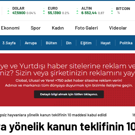
DOLAR
EURO
ALTIN
BITCOIN
47,5900
55,1390
6.552,44
%
0.04%
0.2%
0,87
Ekonomi
Spor
Kadın
Foto Galeri
Videolar
3.Sayfa
Avrupa
Bülten
Din
Eğitim
Hayat
Politika
psiz hayvanlara yönelik kanun teklifinin 10 maddesi kabul edildi
a yönelik kanun teklifinin 