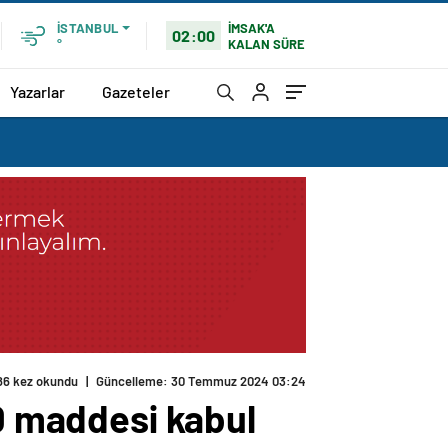
İMSAK'A
İSTANBUL
02:00
KALAN SÜRE
°
Yazarlar
Gazeteler
10 maddesi kabul