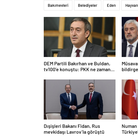
Bakımevleri
Belediyeler
Eden
Hayvan
DEM Partili Bakırhan ve Buldan,
Müsavat
tv100’e konuştu: PKK ne zaman
bildirge
kendini feshedecek
açıklam
Dışişleri Bakanı Fidan, Rus
Numan 
mevkidaşı Lavrov’la görüştü
Türkiye
olacak