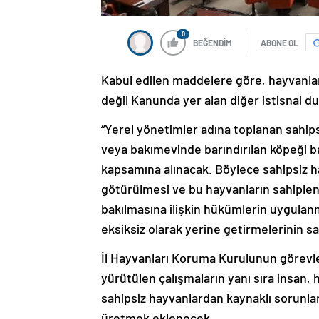
0
BEĞENDİM
ABONE OL
Kabul edilen maddelere göre, hayvanla
değil Kanunda yer alan diğer istisnai 
“Yerel yönetimler adına toplanan sahips
veya bakımevinde barındırılan köpeği ba
kapsamına alınacak. Böylece sahipsiz 
götürülmesi ve bu hayvanların sahiple
bakılmasına ilişkin hükümlerin uygulan
eksiksiz olarak yerine getirmelerinin 
İl Hayvanları Koruma Kurulunun görevle
yürütülen çalışmaların yanı sıra insan,
sahipsiz hayvanlardan kaynaklı sorunlar
üretmek eklenecek.