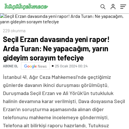
tefeciye
229 okunma
Seçil Erzan davasında yeni rapor!
Arda Turan: Ne yapacağım, yarın
gideyim sorayım tefeciye
25 Ocak 2024 00:24
ABONE OL
News
İstanbul 41. Ağır Ceza Mahkemesi’nde geçtiğimiz
günlerde davanın ikinci duruşması görülmüştü.
Duruşmada Seçil Erzan ve Ali Yörük’ün tutukluluk
halinin devamına karar verilmişti. Dava dosyasına Seçil
Erzan’ın soruşturma aşamasında alınan diğer
telefonunu mahkeme incelemeye göndermişti.
Telefona ait bilirkişi raporu hazırlandı. Tutuksuz