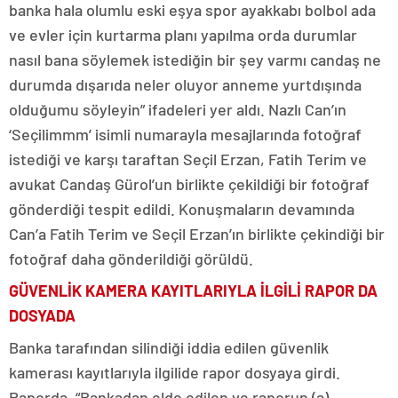
banka hala olumlu eski eşya spor ayakkabı bolbol ada
ve evler için kurtarma planı yapılma orda durumlar
nasıl bana söylemek istediğin bir şey varmı candaş ne
durumda dışarıda neler oluyor anneme yurtdışında
olduğumu söyleyin” ifadeleri yer aldı. Nazlı Can’ın
‘Seçilimmm’ isimli numarayla mesajlarında fotoğraf
istediği ve karşı taraftan Seçil Erzan, Fatih Terim ve
avukat Candaş Gürol’un birlikte çekildiği bir fotoğraf
gönderdiği tespit edildi. Konuşmaların devamında
Can’a Fatih Terim ve Seçil Erzan’ın birlikte çekindiği bir
fotoğraf daha gönderildiği görüldü.
GÜVENLİK KAMERA KAYITLARIYLA İLGİLİ RAPOR DA
DOSYADA
Banka tarafından silindiği iddia edilen güvenlik
kamerası kayıtlarıyla ilgilide rapor dosyaya girdi.
Raporda, “Bankadan elde edilen ve raporun (a)