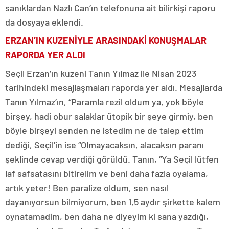
sanıklardan Nazlı Can’ın telefonuna ait bilirkişi raporu
da dosyaya eklendi.
ERZAN’IN KUZENİYLE ARASINDAKİ KONUŞMALAR
RAPORDA YER ALDI
Seçil Erzan’ın kuzeni Tanın Yılmaz ile Nisan 2023
tarihindeki mesajlaşmaları raporda yer aldı. Mesajlarda
Tanın Yılmaz’ın, “Paramla rezil oldum ya, yok böyle
birşey, hadi obur salaklar ütopik bir şeye girmiy, ben
böyle birşeyi senden ne istedim ne de talep ettim
dediği, Seçil’in ise “Olmayacaksın, alacaksın paranı
şeklinde cevap verdiği görüldü. Tanın, “Ya Seçil lütfen
laf safsatasını bitirelim ve beni daha fazla oyalama,
artık yeter! Ben paralize oldum, sen nasıl
dayanıyorsun bilmiyorum, ben 1,5 aydır şirkette kalem
oynatamadim, ben daha ne diyeyim ki sana yazdığı,