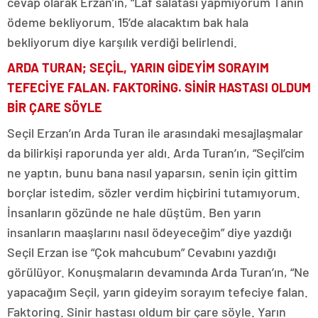
cevap olarak Erzan’ın, “Laf salatası yapmıyorum Tanın
ödeme bekliyorum. 15’de alacaktım bak hala
bekliyorum diye karşılık verdiği belirlendi.
ARDA TURAN; SEÇİL, YARIN GİDEYİM SORAYIM
TEFECİYE FALAN. FAKTORİNG. SİNİR HASTASI OLDUM
BİR ÇARE SÖYLE
Seçil Erzan’ın Arda Turan ile arasındaki mesajlaşmalar
da bilirkişi raporunda yer aldı. Arda Turan’ın, “Seçil’cim
ne yaptın, bunu bana nasıl yaparsın, senin için gittim
borçlar istedim, sözler verdim hiçbirini tutamıyorum.
İnsanların gözünde ne hale düştüm. Ben yarın
insanların maaşlarını nasıl ödeyeceğim” diye yazdığı
Seçil Erzan ise “Çok mahcubum” Cevabını yazdığı
görülüyor. Konuşmaların devamında Arda Turan’ın, “Ne
yapacağım Seçil, yarın gideyim sorayım tefeciye falan.
Faktoring. Sinir hastası oldum bir çare söyle. Yarın