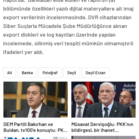
bölümünde özellikleri yazılı dijital materyallere ait imaj
export verilerinin incelenmesinde, DVR cihazlarından
Siber Suçlarla Mücadele Şube Müdürlüğünce alınan
export diskleri ve log kayıtları üzerinde yapılan
incelemede, silinmiş veri tespiti mümkün olmamıştırö
ifadeleri yer aldı.
Ait
Banka
Fotoğraf
Seçil
Seçil Erzan
DEM Partili Bakırhan ve
Müsavat Dervişoğlu: PKK’nın
Buldan, tv100’e konuştu: PKK
bildirgesi, bir ihanet
ne zaman kendini feshedecek
açıklamasıdır