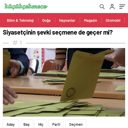
Bilim & Teknoloji
Doğa
Hayvanlar
Magazin
Otomobil
Siyasetçinin şevki seçmene de geçer mi?
1
Aday
Baş
Hiç
Parti
Seçmen