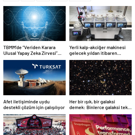
TBMM’de “Veriden Karara
Yerli kalp-akciğer makinesi
Ulusal Yapay Zeka Zirvesi”
gelecek yıldan itibaren
başladı
kullanılacak
Afet iletişiminde uydu
Her bir ışık, bir galaksi
destekli çözüm için çalışılıyor
demek: Binlerce galaksi tek
karede görüntülendi