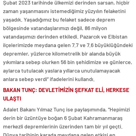
Şubat 2023 tarihinde ülkemizi derinden sarsan, hiçbir
zaman yaşanmasını istemediğimiz yüzyılın felaketini
yaşadık. Yaşadığımız bu felaket sadece deprem
bölgesinde vatandaşlarımızı değil, 86 milyon
vatandaşımızı derinden etkiledi. Pazarcık ve Elbistan
ilçelerimizde meydana gelen 7.7 ve 7.6 büyüklüğündeki
depremler, yüzlerce kilometrelik bir alanda büyük
yıkımlara sebep olurken 56 bin şehidimize ve günlerce,
aylarca tutulacak yaslara yıllarca unutulamayacak
anlara sebep verdi” ifadelerini kullandı.
BAKAN TUNÇ: DEVLETİMİZİN ŞEFKAT ELİ, HERKESE
ULAŞTI
Adalet Bakanı Yılmaz Tunç ise paylaşımında, “Hepimizi
derin bir üzüntüye boğan 6 Şubat Kahramanmaraş
merkezli depremlerinin üzerinden tam bir yıl geçti.
Dünya tarihinin karada meydana gelen etkisi en