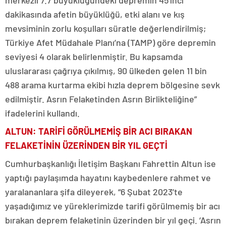
merkezli 7.7 büyüklüğündeki depremin 45’inci
dakikasında afetin büyüklüğü, etki alanı ve kış
mevsiminin zorlu koşulları süratle değerlendirilmiş;
Türkiye Afet Müdahale Planı’na (TAMP) göre depremin
seviyesi 4 olarak belirlenmiştir. Bu kapsamda
uluslararası çağrıya çıkılmış, 90 ülkeden gelen 11 bin
488 arama kurtarma ekibi hızla deprem bölgesine sevk
edilmiştir. Asrın Felaketinden Asrın Birlikteliğine”
ifadelerini kullandı.
ALTUN: TARİFİ GÖRÜLMEMİŞ BİR ACI BIRAKAN
FELAKETİNİN ÜZERİNDEN BİR YIL GEÇTİ
Cumhurbaşkanlığı İletişim Başkanı Fahrettin Altun ise
yaptığı paylaşımda hayatını kaybedenlere rahmet ve
yaralananlara şifa dileyerek, “6 Şubat 2023’te
yaşadığımız ve yüreklerimizde tarifi görülmemiş bir acı
bırakan deprem felaketinin üzerinden bir yıl geçi. ‘Asrın