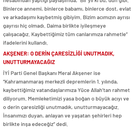
hesabından yaptığı paylaşımda, “Bir yıl ki bu, dün gibi.
Binlerce annemi, binlerce babamı, binlerce dost, evlat
ve arkadaşımı kaybetmiş gibiyim. Bizim acımızın ayrısı
gayrısı hiç olmadı. Daima birlikte iyileşmeye
çalışacağız. Kaybettiğimiz tüm canlarımıza rahmetle”
ifadelerini kullandı.
AKŞENER: O DERİN ÇARESİZLİĞİ UNUTMADIK,
UNUTTURMAYACAĞIZ
İYİ Parti Genel Başkanı Meral Akşener ise
“Kahramanmaraş merkezli depremlerin 1. yılında,
kaybettiğimiz vatandaşlarımıza Yüce Allah’tan rahmet
diliyorum. Memleketimizi yasa boğan o büyük acıyı ve
o derin çaresizliği unutmadık, unutturmayacağız.
İnsanımızı duyan, anlayan ve yaşatan şehirleri hep
birlikte inşa edeceğiz” dedi.