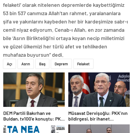
felaketi’ olarak nitelenen depremlerde kaybettiğimiz
53 bin 537 canımıza Allah’tan rahmet, yaralananlara
şifa ve yakınlarını kaybeden her bir kardeşimize sabr-ı
cemil niyaz ediyorum. Cenab-ı Allah, en zor zamanda
bile ‘Asrın Birlikteliği’ni ortaya koyan necip milletimizi
ve güzel ülkemizi her türlü afet ve tehlikeden
muhafaza buyursun” dedi.
Açı
Asrın
Baş
Deprem
Felaket
DEM Partili Bakırhan ve
Müsavat Dervişoğlu: PKK’nın
Buldan, tv100’e konuştu: PKK
bildirgesi, bir ihanet
ne zaman kendini feshedecek
açıklamasıdır