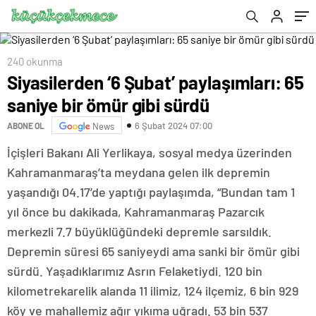
240 okunma
Siyasilerden ‘6 Şubat’ paylaşımları: 65
saniye bir ömür gibi sürdü
6 Şubat 2024 07:00
ABONE OL
News
İçişleri Bakanı Ali Yerlikaya, sosyal medya üzerinden
Kahramanmaraş’ta meydana gelen ilk depremin
yaşandığı 04.17’de yaptığı paylaşımda, “Bundan tam 1
yıl önce bu dakikada, Kahramanmaraş Pazarcık
merkezli 7.7 büyüklüğündeki depremle sarsıldık.
Depremin süresi 65 saniyeydi ama sanki bir ömür gibi
sürdü. Yaşadıklarımız Asrın Felaketiydi. 120 bin
kilometrekarelik alanda 11 ilimiz, 124 ilçemiz, 6 bin 929
köy ve mahallemiz ağır yıkıma uğradı. 53 bin 537