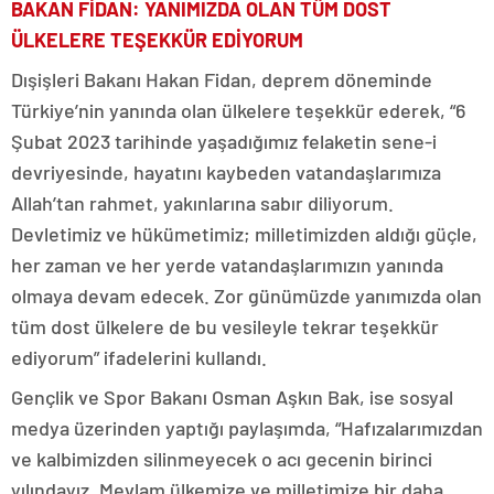
BAKAN FİDAN: YANIMIZDA OLAN TÜM DOST
ÜLKELERE TEŞEKKÜR EDİYORUM
Dışişleri Bakanı Hakan Fidan, deprem döneminde
Türkiye’nin yanında olan ülkelere teşekkür ederek, “6
Şubat 2023 tarihinde yaşadığımız felaketin sene-i
devriyesinde, hayatını kaybeden vatandaşlarımıza
Allah’tan rahmet, yakınlarına sabır diliyorum.
Devletimiz ve hükümetimiz; milletimizden aldığı güçle,
her zaman ve her yerde vatandaşlarımızın yanında
olmaya devam edecek. Zor günümüzde yanımızda olan
tüm dost ülkelere de bu vesileyle tekrar teşekkür
ediyorum” ifadelerini kullandı.
Gençlik ve Spor Bakanı Osman Aşkın Bak, ise sosyal
medya üzerinden yaptığı paylaşımda, “Hafızalarımızdan
ve kalbimizden silinmeyecek o acı gecenin birinci
yılındayız. Mevlam ülkemize ve milletimize bir daha