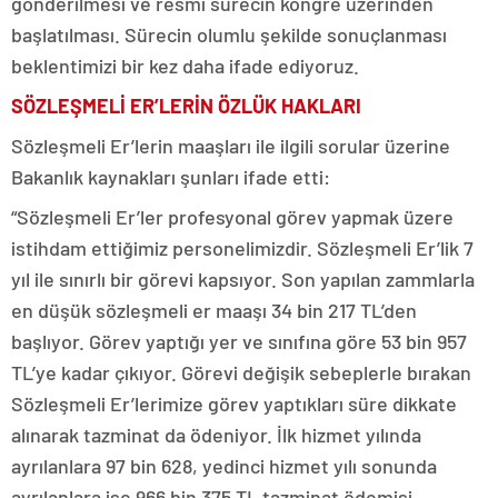
gönderilmesi ve resmi sürecin kongre üzerinden
başlatılması. Sürecin olumlu şekilde sonuçlanması
beklentimizi bir kez daha ifade ediyoruz.
SÖZLEŞMELİ ER’LERİN ÖZLÜK HAKLARI
Sözleşmeli Er’lerin maaşları ile ilgili sorular üzerine
Bakanlık kaynakları şunları ifade etti:
“Sözleşmeli Er’ler profesyonal görev yapmak üzere
istihdam ettiğimiz personelimizdir. Sözleşmeli Er’lik 7
yıl ile sınırlı bir görevi kapsıyor. Son yapılan zammlarla
en düşük sözleşmeli er maaşı 34 bin 217 TL’den
başlıyor. Görev yaptığı yer ve sınıfına göre 53 bin 957
TL’ye kadar çıkıyor. Görevi değişik sebeplerle bırakan
Sözleşmeli Er’lerimize görev yaptıkları süre dikkate
alınarak tazminat da ödeniyor. İlk hizmet yılında
ayrılanlara 97 bin 628, yedinci hizmet yılı sonunda
ayrılanlara ise 966 bin 375 TL tazminat ödemisi