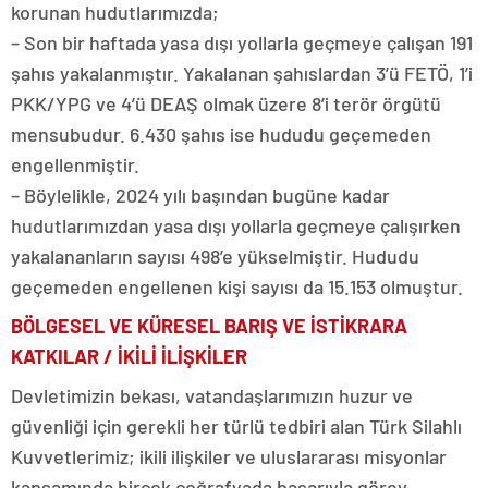
korunan hudutlarımızda;
– Son bir haftada yasa dışı yollarla geçmeye çalışan 191
şahıs yakalanmıştır. Yakalanan şahıslardan 3’ü FETÖ, 1’i
PKK/YPG ve 4’ü DEAŞ olmak üzere 8’i terör örgütü
mensubudur. 6.430 şahıs ise hududu geçemeden
engellenmiştir.
– Böylelikle, 2024 yılı başından bugüne kadar
hudutlarımızdan yasa dışı yollarla geçmeye çalışırken
yakalananların sayısı 498’e yükselmiştir. Hududu
geçemeden engellenen kişi sayısı da 15.153 olmuştur.
BÖLGESEL VE KÜRESEL BARIŞ VE İSTİKRARA
KATKILAR / İKİLİ İLİŞKİLER
Devletimizin bekası, vatandaşlarımızın huzur ve
güvenliği için gerekli her türlü tedbiri alan Türk Silahlı
Kuvvetlerimiz; ikili ilişkiler ve uluslararası misyonlar
kapsamında birçok coğrafyada başarıyla görev