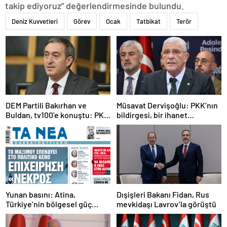
takip ediyoruz” değerlendirmesinde bulundu.
Deniz Kuvvetleri
Görev
Ocak
Tatbikat
Terör
DEM Partili Bakırhan ve
Müsavat Dervişoğlu: PKK’nın
Buldan, tv100’e konuştu: PKK
bildirgesi, bir ihanet
ne zaman kendini feshedecek
açıklamasıdır
Yunan basını: Atina,
Dışişleri Bakanı Fidan, Rus
Türkiye’nin bölgesel güç
mevkidaşı Lavrov’la görüştü
olmasını durduramadı