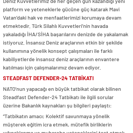
Deniz Kuvvetlerimiz de her geçen gün kazandığı yeni
platform ve yeteneklerle gücüne güç katarak Mavi
Vatan’daki hak ve menfaatlerimizi korumaya devam
etmektedir. Türk Silahlı Kuvvetleri’nin havada
yakaladığı İHA/SİHA başarılarını denizde de yakalamak
istiyoruz. İnsansız Deniz araçlarının etkin bir şekilde
kullanımına yönelik konsept çalışmaları ile farklı
kabiliyetlerde insansız deniz araçlarının envantere
katılması için çalışmalarımız devam ediyor.
STEADFAST DEFENDER-24 TATBİKATI
NATO’nun yapacağı en büyük tatbikat olarak bilinen
Steadfast Defender-24 Tatbikatı ile ilgili sorular
üzerine Bakanlık kaynakları şu bilgileri paylaştı:
“Tatbikatın amacı; Kolektif savunmaya yönelik
müşterek eğitim icra etmek, mütefik birliklerin
yığınaklanma ve muharebe yeteneklerini test etmek