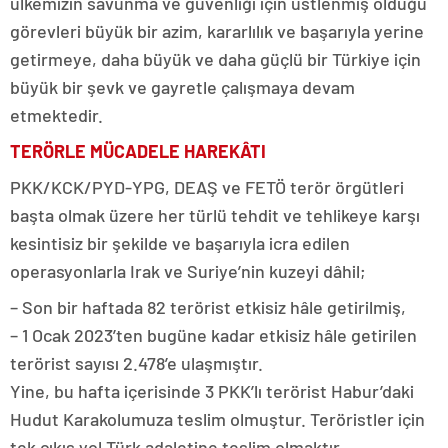
ülkemizin savunma ve güvenliği için üstlenmiş olduğu
görevleri büyük bir azim, kararlılık ve başarıyla yerine
getirmeye, daha büyük ve daha güçlü bir Türkiye için
büyük bir şevk ve gayretle çalışmaya devam
etmektedir.
TERÖRLE MÜCADELE HAREKÂTI
PKK/KCK/PYD-YPG, DEAŞ ve FETÖ terör örgütleri
başta olmak üzere her türlü tehdit ve tehlikeye karşı
kesintisiz bir şekilde ve başarıyla icra edilen
operasyonlarla Irak ve Suriye’nin kuzeyi dâhil;
– Son bir haftada 82 terörist etkisiz hâle getirilmiş,
– 1 Ocak 2023’ten bugüne kadar etkisiz hâle getirilen
terörist sayısı 2.478’e ulaşmıştır.
Yine, bu hafta içerisinde 3 PKK’lı terörist Habur’daki
Hudut Karakolumuza teslim olmuştur. Teröristler için
tek çıkış yol Türk adaletine teslim olmaktır.