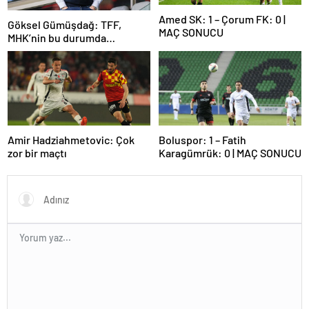
Amed SK: 1 – Çorum FK: 0 |
Göksel Gümüşdağ: TFF,
MAÇ SONUCU
MHK’nin bu durumda
olmasının sorumlusudur
Amir Hadziahmetovic: Çok
Boluspor: 1 – Fatih
zor bir maçtı
Karagümrük: 0 | MAÇ SONUCU