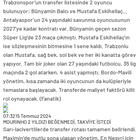
Trabzonspor’un transfer listesinde 2 oyuncu
bulunuyor; Bünyamin Balcı ve Mustafa Eskihellaç…
Antalyaspor’un 24 yaşındaki savunma oyuncusunun
2027’ye kadar kontratı var. Bünyamin geçen sezon
Süper Lig’de 23 maça çıkmıştı. Mustafa Eskihellaç’ın
ise sözleşmesinin bitmesine 1 sene kaldı. Trabzonlu
olan Mustafa, sağ bek, sol bek ve her iki kanatta görev
yapıyor. Tam bir joker olan 27 yaşındaki futbolcu, 35 lig
maçında 2 gol atarken, 4 asist yapmıştı. Bordo-Mavili
yönetim, kısa zamanda iki oyuncunun da kulüpleriyle
temaslara başlayacak. Transferde maliyet faktörü kilit
rol oynayacak. (Fanatik)
07:32
15 Temmuz 2024
MOURINHO 2 YILDIZI BEĞENMEDİ, TAKVİYE İSTEDİ
Sarı-lacivertlilerde transfer rotası tamamen belirlendi.
Maximin’de mutlu sona ulaşan yönetim, En Nesyri için