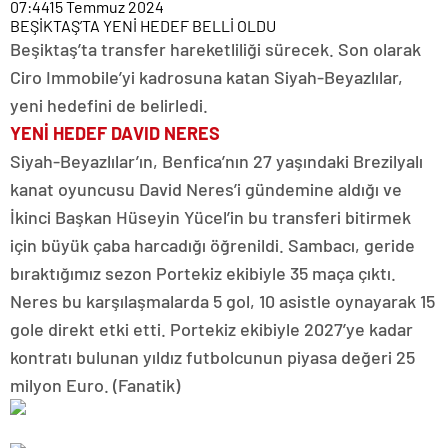
07:44
15 Temmuz 2024
BEŞİKTAŞ’TA YENİ HEDEF BELLİ OLDU
Beşiktaş’ta transfer hareketliliği sürecek. Son olarak
Ciro Immobile’yi kadrosuna katan Siyah-Beyazlılar,
yeni hedefini de belirledi.
YENİ HEDEF DAVID NERES
Siyah-Beyazlılar’ın, Benfica’nın 27 yaşındaki Brezilyalı
kanat oyuncusu David Neres’i gündemine aldığı ve
İkinci Başkan Hüseyin Yücel’in bu transferi bitirmek
için büyük çaba harcadığı öğrenildi. Sambacı, geride
bıraktığımız sezon Portekiz ekibiyle 35 maça çıktı.
Neres bu karşılaşmalarda 5 gol, 10 asistle oynayarak 15
gole direkt etki etti. Portekiz ekibiyle 2027’ye kadar
kontratı bulunan yıldız futbolcunun piyasa değeri 25
milyon Euro. (Fanatik)