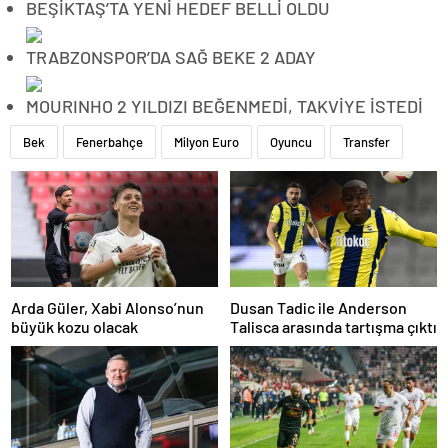
BEŞİKTAŞ’TA YENİ HEDEF BELLİ OLDU
TRABZONSPOR’DA SAĞ BEKE 2 ADAY
MOURINHO 2 YILDIZI BEĞENMEDİ, TAKVİYE İSTEDİ
Bek
Fenerbahçe
Milyon Euro
Oyuncu
Transfer
Arda Güler, Xabi Alonso’nun
Dusan Tadic ile Anderson
büyük kozu olacak
Talisca arasında tartışma çıktı