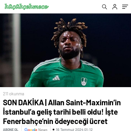
Fenerbahçe’nin ödeyeceği ücret
211 okunma
SON DAKİKA | Allan Saint-Maximin’in
İstanbul’a geliş tarihi belli oldu! İşte
Fenerbahçe’nin ödeyeceği ücret
16 Temmuz 2024 01:12
ABONE OL
News