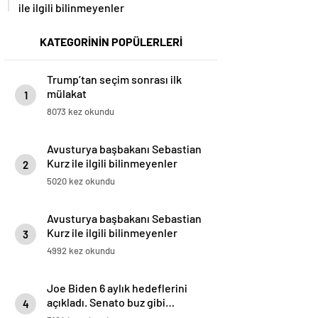
ile ilgili bilinmeyenler
KATEGORİNİN POPÜLERLERİ
Trump’tan seçim sonrası ilk
mülakat
1
8073 kez okundu
Avusturya başbakanı Sebastian
Kurz ile ilgili bilinmeyenler
2
5020 kez okundu
Avusturya başbakanı Sebastian
Kurz ile ilgili bilinmeyenler
3
4992 kez okundu
Joe Biden 6 aylık hedeflerini
açıkladı. Senato buz gibi…
4