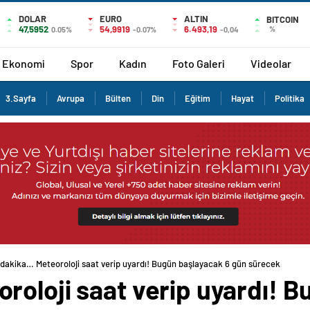
DOLAR
EURO
ALTIN
BITCOIN
47,5952
54,9919
6.493,19
%
0.05%
-0.07%
-0,04
Ekonomi
Spor
Kadın
Foto Galeri
Videolar
3.Sayfa
Avrupa
Bülten
Din
Eğitim
Hayat
Politika
dakika… Meteoroloji saat verip uyardı! Bugün başlayacak 6 gün sürecek
roloji saat verip uyardı! B