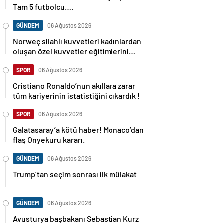
Tam 5 futbolcu….
GÜNDEM
06 Ağustos 2026
Norweç silahlı kuvvetleri kadınlardan
oluşan özel kuvvetler eğitimlerini
başlattı.
SPOR
06 Ağustos 2026
Cristiano Ronaldo’nun akıllara zarar
tüm kariyerinin istatistiğini çıkardık !
SPOR
06 Ağustos 2026
Galatasaray’a kötü haber! Monaco’dan
flaş Onyekuru kararı.
GÜNDEM
06 Ağustos 2026
Trump’tan seçim sonrası ilk mülakat
GÜNDEM
06 Ağustos 2026
Avusturya başbakanı Sebastian Kurz