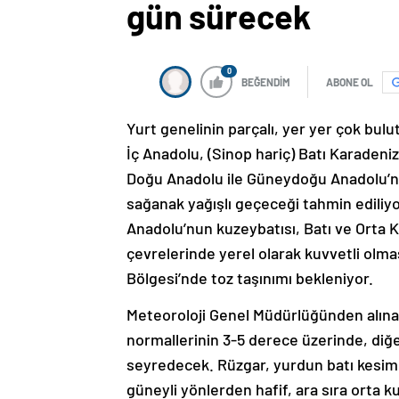
gün sürecek
0
BEĞENDİM
ABONE OL
Yurt genelinin parçalı, yer yer çok bulu
İç Anadolu, (Sinop hariç) Batı Karadeniz
Doğu Anadolu ile Güneydoğu Anadolu’n
sağanak yağışlı geçeceği tahmin ediliyo
Anadolu’nun kuzeybatısı, Batı ve Orta K
çevrelerinde yerel olarak kuvvetli olmas
Bölgesi’nde toz taşınımı bekleniyor.
Meteoroloji Genel Müdürlüğünden alınan
normallerinin 3-5 derece üzerinde, diğe
seyredecek. Rüzgar, yurdun batı kesiml
güneyli yönlerden hafif, ara sıra orta ku