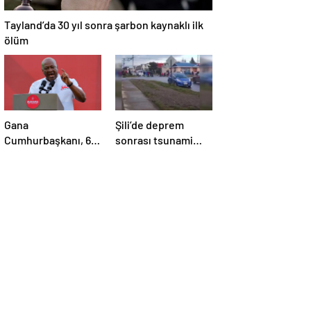
Tayland’da 30 yıl sonra şarbon kaynaklı ilk
ölüm
Gana
Şili’de deprem
Cumhurbaşkanı, 6
sonrası tsunami
aylık maaşını sağlık
alarmı
sektörüne bağışladı