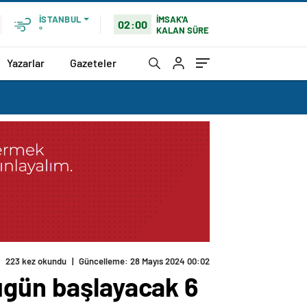
İMSAK'A
İSTANBUL
02:00
KALAN SÜRE
°
Yazarlar
Gazeteler
ugün başlayacak 6