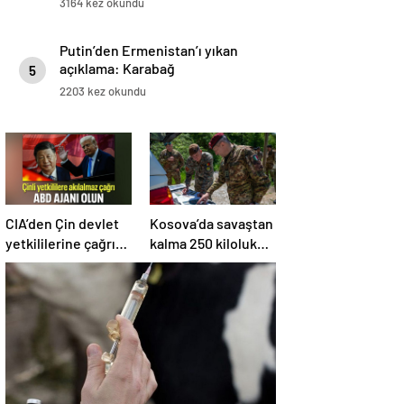
3164 kez okundu
Putin’den Ermenistan’ı yıkan
açıklama: Karabağ
5
Azerbaycan’ın ayrılmaz bir
2203 kez okundu
parçasıdır!
CIA’den Çin devlet
Kosova’da savaştan
yetkililerine çağrı:
kalma 250 kiloluk
ABD ajanı olun
bomba imha edildi