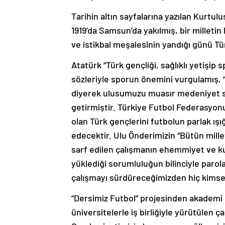
Tarihin altın sayfalarına yazılan Kurtulu
1919’da Samsun’da yakılmış, bir milletin
ve istikbal meşalesinin yandığı günü Tü
Atatürk “Türk gençliği, sağlıklı yetişi
sözleriyle sporun önemini vurgulamış, “
diyerek ulusumuzu muasır medeniyet se
getirmiştir. Türkiye Futbol Federasyonu
olan Türk gençlerini futbolun parlak ı
edecektir. Ulu Önderimizin “Bütün mill
sarf edilen çalışmanın ehemmiyet ve k
yüklediği sorumluluğun bilinciyle paro
çalışmayı sürdüreceğimizden hiç kimse
“Dersimiz Futbol” projesinden akademi e
üniversitelerle iş birliğiyle yürütülen ç