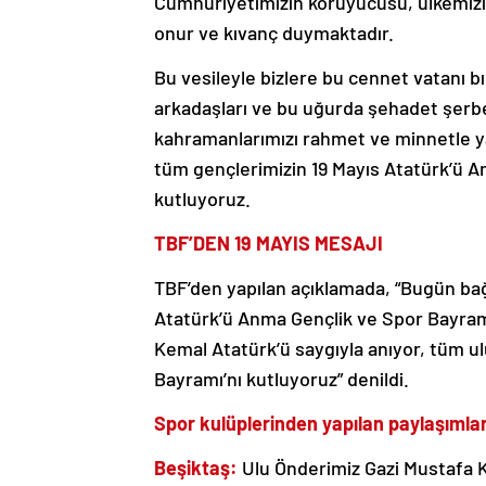
Cumhuriyetimizin koruyucusu, ülkemizi
onur ve kıvanç duymaktadır.
Bu vesileyle bizlere bu cennet vatanı b
arkadaşları ve bu uğurda şehadet şerbe
kahramanlarımızı rahmet ve minnetle yad
tüm gençlerimizin 19 Mayıs Atatürk’ü A
kutluyoruz.
TBF’DEN 19 MAYIS MESAJI
TBF’den yapılan açıklamada, “Bugün bağ
Atatürk’ü Anma Gençlik ve Spor Bayram
Kemal Atatürk’ü saygıyla anıyor, tüm 
Bayramı’nı kutluyoruz” denildi.
Spor kulüplerinden yapılan paylaşımlar
Beşiktaş:
Ulu Önderimiz Gazi Mustafa Ke