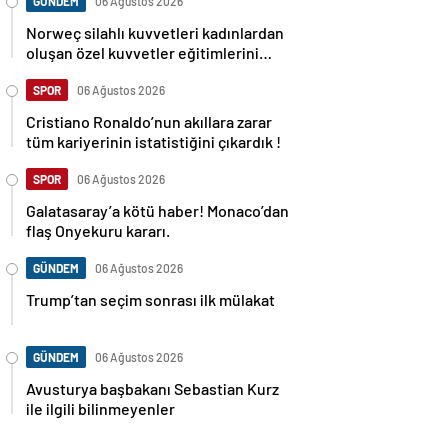
GÜNDEM
06 Ağustos 2026
Norweç silahlı kuvvetleri kadınlardan
oluşan özel kuvvetler eğitimlerini
başlattı.
SPOR
06 Ağustos 2026
Cristiano Ronaldo’nun akıllara zarar
tüm kariyerinin istatistiğini çıkardık !
SPOR
06 Ağustos 2026
Galatasaray’a kötü haber! Monaco’dan
flaş Onyekuru kararı.
GÜNDEM
06 Ağustos 2026
Trump’tan seçim sonrası ilk mülakat
GÜNDEM
06 Ağustos 2026
Avusturya başbakanı Sebastian Kurz
ile ilgili bilinmeyenler