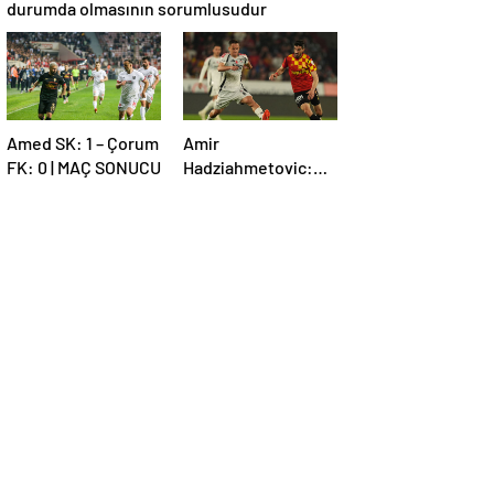
durumda olmasının sorumlusudur
Amed SK: 1 – Çorum
Amir
FK: 0 | MAÇ SONUCU
Hadziahmetovic:
Çok zor bir maçtı