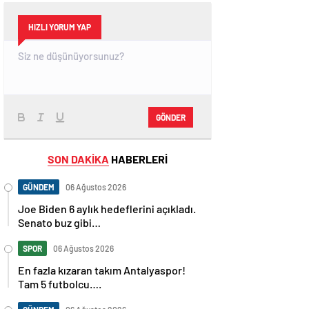
HIZLI YORUM YAP
GÖNDER
SON DAKİKA
HABERLERİ
GÜNDEM
06 Ağustos 2026
Joe Biden 6 aylık hedeflerini açıkladı.
Senato buz gibi…
SPOR
06 Ağustos 2026
En fazla kızaran takım Antalyaspor!
Tam 5 futbolcu….