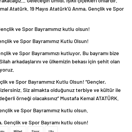
rakacağız… Geleceğin ümidi, ışıklı çiçekleri onlardır.
mal Atatürk. 19 Mayıs Atatürk’ü Anma, Gençlik ve Spor
ençlik ve Spor Bayramımız kutlu olsun!
ençlik ve Spor Bayramımız Kutlu Olsun!
nçlik ve Spor Bayramımızı kutluyor, Bu bayramı bize
lah arkadaşlarını ve ülkemizin bekası için şehit olan
yoruz.
lik ve Spor Bayramımız Kutlu Olsun! “Gençler,
zlersiniz. Siz almakta olduğunuz terbiye ve kültür ile
n değerli örneği olacaksınız” Mustafa Kemal ATATÜRK.
ençlik ve Spor Bayramımız kutlu olsun.
, Gençlik ve Spor Bayramı kutlu olsun!
amı
Millet
Spor
Ulu