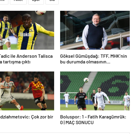
adic ile Anderson Talisca
Göksel Gümüşdağ: TFF, MHK’nin
a tartışma çıktı
bu durumda olmasının
sorumlusudur
dziahmetovic: Çok zor bir
Boluspor: 1 – Fatih Karagümrük:
0 | MAÇ SONUCU