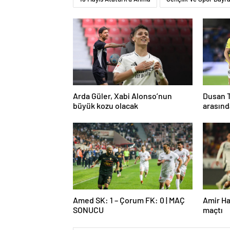
Arda Güler, Xabi Alonso’nun
Dusan T
büyük kozu olacak
arasınd
Amed SK: 1 – Çorum FK: 0 | MAÇ
Amir Ha
SONUCU
maçtı