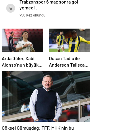
Trabzonspor 6 maç sonra gol
yemedi .
5
756 kez okundu
Arda Güler, Xabi
Dusan Tadic ile
Alonso’nun büyük
Anderson Talisca
kozu olacak
arasında tartışma
çıktı
Göksel Gümüşdağ: TFF, MHK’nin bu