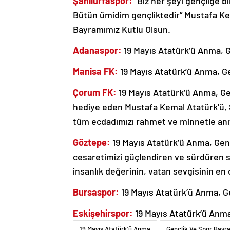
Şanlıurfaspor:
“Biz her şeyi gençliğe bı
Bütün ümidim gençliktedir” Mustafa Ke
Bayramımız Kutlu Olsun.
Adanaspor:
19 Mayıs Atatürk’ü Anma, G
Manisa FK:
19 Mayıs Atatürk’ü Anma, G
Çorum FK:
19 Mayıs Atatürk’ü Anma, Ge
hediye eden Mustafa Kemal Atatürk’ü, Si
tüm ecdadımızı rahmet ve minnetle anı
Göztepe:
19 Mayıs Atatürk’ü Anma, Genç
cesaretimizi güçlendiren ve sürdüren si
insanlık değerinin, vatan sevgisinin e
Bursaspor:
19 Mayıs Atatürk’ü Anma, G
Eskişehirspor:
19 Mayıs Atatürk’ü Anma
19 Mayıs Atatürk'ü Anma
Gençlik Ve Spor Bayr