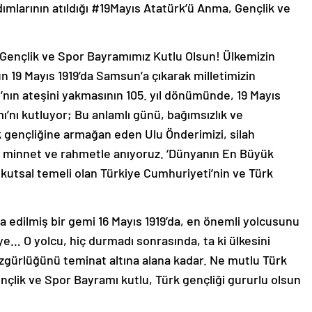
ımlarının atıldığı #19Mayıs Atatürk’ü Anma, Gençlik ve
Gençlik ve Spor Bayramımız Kutlu Olsun! Ülkemizin
 19 Mayıs 1919’da Samsun’a çıkarak milletimizin
’nın ateşini yakmasının 105. yıl dönümünde, 19 Mayıs
’nı kutluyor; Bu anlamlı günü, bağımsızlık ve
k gençliğine armağan eden Ulu Önderimizi, silah
gı, minnet ve rahmetle anıyoruz. ‘Dünyanın En Büyük
n kutsal temeli olan Türkiye Cumhuriyeti’nin ve Türk
şa edilmiş bir gemi 16 Mayıs 1919’da, en önemli yolcusunu
ye… O yolcu, hiç durmadı sonrasında, ta ki ülkesini
 özgürlüğünü teminat altına alana kadar. Ne mutlu Türk
nçlik ve Spor Bayramı kutlu, Türk gençliği gururlu olsun