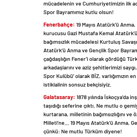
mücadelenin ve Cumhuriyetimizin ilk ad
Spor Bayramımız kutlu olsun!
Fenerbahçe:
19 Mayıs Atatürk’ü Anma, 
kurucusu Gazi Mustafa Kemal Atatürk’ün
bağımsızlık mücadelesi Kurtuluş Savaşı
Atatürk’ü Anma ve Gençlik Spor Bayramı
çağdaşlığın Fener’i olarak gördüğü Tür
arkadaşlarını ve aziz şehitlerimizi say
Spor Kulübü’ olarak BİZ, varlığımızın e
istiklalinin sonsuz bekçisiyiz.
Galatasaray:
1878 yılında İskoçya’da in
taşıdığı seferine çıktı. Ne mutlu o gemi
kurtarana, milletinin bağımsızlığını ve
Milleti’ne… 19 Mayıs Atatürk’ü Anma, Ge
çünkü: Ne mutlu Türküm diyene!