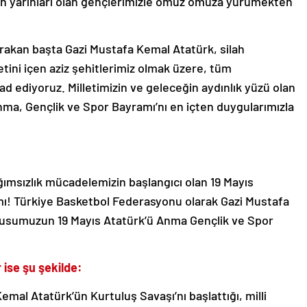
n yarınları olan gençlerimizle omuz omuza yürümekten
ırakan başta Gazi Mustafa Kemal Atatürk, silah
tini içen aziz şehitlerimiz olmak üzere, tüm
 ediyoruz. Milletimizin ve geleceğin aydınlık yüzü olan
nma, Gençlik ve Spor Bayramı’nı en içten duygularımızla
ımsızlık mücadelemizin başlangıcı olan 19 Mayıs
ı! Türkiye Basketbol Federasyonu olarak Gazi Mustafa
ulusumuzun 19 Mayıs Atatürk’ü Anma Gençlik ve Spor
 ise şu şekilde:
mal Atatürk’ün Kurtuluş Savaşı’nı başlattığı, milli