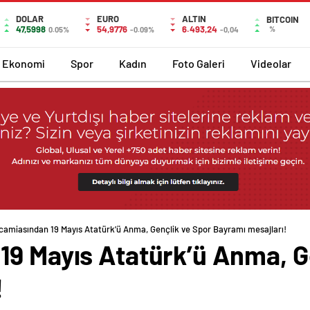
DOLAR
EURO
ALTIN
BITCOIN
47,5998
54,9776
6.493,24
%
0.05%
-0.09%
-0,04
Ekonomi
Spor
Kadın
Foto Galeri
Videolar
camiasından 19 Mayıs Atatürk’ü Anma, Gençlik ve Spor Bayramı mesajları!
19 Mayıs Atatürk’ü Anma, G
!