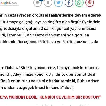
News
tar’ın cezaevinden örgütsel faaliyetlerine devam ederek
iri tutmaya çalıştığı, ayrıca deşifre olan örgüt üyelerinin
ğı iddiasıyla örgütün 20 sanıklı güncel yapılanmasına
di. İstanbul 1. Ağır Ceza Mahkemesi’nde görülen
atılmadı. Duruşmada 5 tutuklu ve 5 tutuksuz sanık da
Daban, ‘’Birlikte yaşamamız, hiç ayrılmak istememiz
elidir. Aleyhimize yönelik 6 yıldır tek bir somut delil
çünkü onun ruhu ve kalbi o kadar temiz ki. Ruhu Adnan
ın ondan vazgeçebilmesi imkansız’’ dedi.
EYA MÜRİDİM DEĞİL, KENDİSİ SEVDİĞİM BİR DOSTUM’’