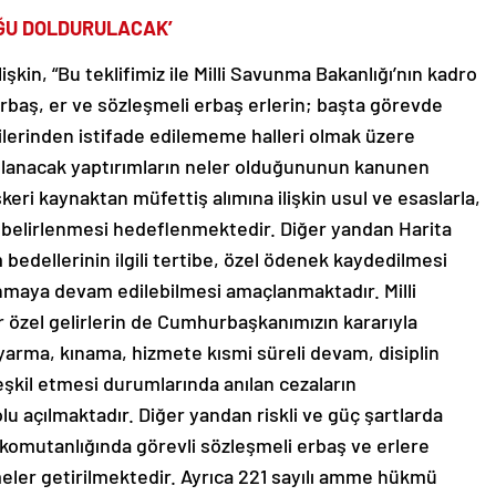
UĞU DOLDURULACAK’
işkin, “Bu teklifimiz ile Milli Savunma Bakanlığı’nın kadro
baş, er ve sözleşmeli erbaş erlerin; başta görevde
lerinden istifade edilememe halleri olmak üzere
lanacak yaptırımların neler olduğununun kanunen
eri kaynaktan müfettiş alımına ilişkin usul ve esaslarla,
a belirlenmesi hedeflenmektedir. Diğer yandan Harita
edellerinin ilgili tertibe, özel ödenek kaydedilmesi
anmaya devam edilebilmesi amaçlanmaktadır. Milli
 özel gelirlerin de Cumhurbaşkanımızın kararıyla
yarma, kınama, hizmete kısmi süreli devam, disiplin
teşkil etmesi durumlarında anılan cezaların
 açılmaktadır. Diğer yandan riskli ve güç şartlarda
komutanlığında görevli sözleşmeli erbaş ve erlere
emeler getirilmektedir. Ayrıca 221 sayılı amme hükmü