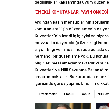
değişiklikler kapsamında uyum düzenlem
‘EMEKLİ KOMUTANLAR, YAYIN ÖNCESİ 
Ardından basın mensuplarının sorularını
komutanlara ilişin düzenlemenin de yer a
Kuvvetleri’nin kendi iç işleyişi ve hiyer
mevzuatta da yer aldığı üzere ilgi kom
alıyor. Bilgi verilmesi, hususu burada düz
herhangi bir düzenleme yok. Bu konulard
bilgi verilmesi amaçlanmaktadır ki burada
Kuvvetleri ve Milli Savunma Bakanlığımız
amaçlanmaktadır. Bu kurumdan emekli o
içerisinde görev yapmış birisinin dikkatl
Düzenlemeler
Emekli
Kanun
Milli Sa