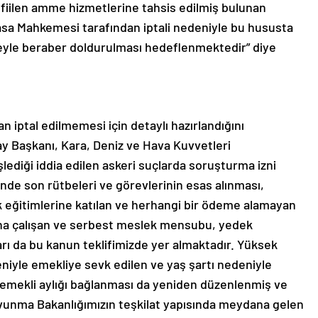
 fiilen amme hizmetlerine tahsis edilmiş bulunan
a Mahkemesi tarafından iptali nedeniyle bu hususta
yle beraber doldurulması hedeflenmektedir” diye
n iptal edilmemesi için detaylı hazırlandığını
 Başkanı, Kara, Deniz ve Hava Kuvvetleri
şlediği iddia edilen askeri suçlarda soruşturma izni
nde son rütbeleri ve görevlerinin esas alınması,
lik eğitimlerine katılan ve herhangi bir ödeme alamayan
bına çalışan ve serbest meslek mensubu, yedek
ı da bu kanun teklifimizde yer almaktadır. Yüksek
niyle emekliye sevk edilen ve yaş şartı nedeniyle
 emekli aylığı bağlanması da yeniden düzenlenmiş ve
i Savunma Bakanlığımızın teşkilat yapısında meydana gelen