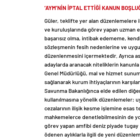
‘AYM’NİN İPTAL ETTİĞİ KANUN BOŞL
Güler, teklifte yer alan düzenlemelere il
ve kuruluşlarında görev yapan uzman er
başarısız olma, intibak edememe, kendi
sözleşmenin fesih nedenlerine ve uygu
düzenlenmesini içermektedir. Ayrıca ask
adaylarda aranacak niteliklerin kanunl
Genel Müdürlüğü, mal ve hizmet sunum b
sağlanarak kurum ihtiyaçlarının karşıl
Savunma Bakanlığınca elde edilen diğer
kullanılmasına yönelik düzenlemeler; u
cezalarının ilişik kesme işlemine esas 
mahkemelerce denetlebilmesinin de yolu
görev yapan amfibi deniz piyade tugay 
ödenen aylıklarla ilgili de yeni düzenl