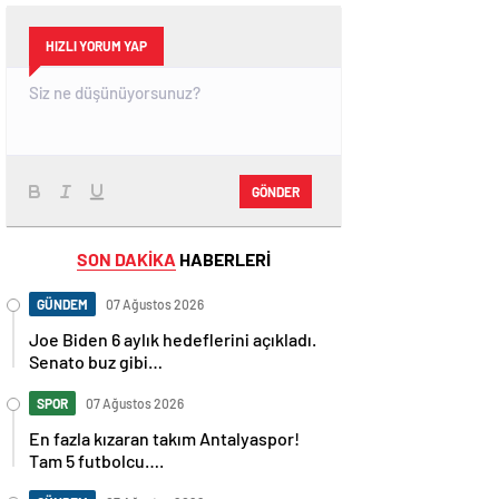
HIZLI YORUM YAP
GÖNDER
SON DAKİKA
HABERLERİ
GÜNDEM
07 Ağustos 2026
Joe Biden 6 aylık hedeflerini açıkladı.
Senato buz gibi…
SPOR
07 Ağustos 2026
En fazla kızaran takım Antalyaspor!
Tam 5 futbolcu….