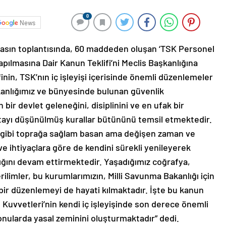
0
News
 basın toplantısında, 60 maddeden oluşan ‘TSK Personel
apılmasına Dair Kanun Teklifi’ni Meclis Başkanlığına
finin, TSK’nın iç işleyişi içerisinde önemli düzenlemeler
akanlığımız ve bünyesinde bulunan güvenlik
n bir devlet geleneğini, disiplinini ve en ufak bir
ayı düşünülmüş kurallar bütününü temsil etmektedir.
ar gibi toprağa sağlam basan ama değişen zaman ve
ve ihtiyaçlara göre de kendini sürekli yenileyerek
lılığını devam ettirmektedir. Yaşadığımız coğrafya,
rilimler, bu kurumlarımızın, Milli Savunma Bakanlığı için
 bir düzenlemeyi de hayati kılmaktadır. İşte bu kanun
lı Kuvvetleri’nin kendi iç işleyişinde son derece önemli
nularda yasal zeminini oluşturmaktadır” dedi.