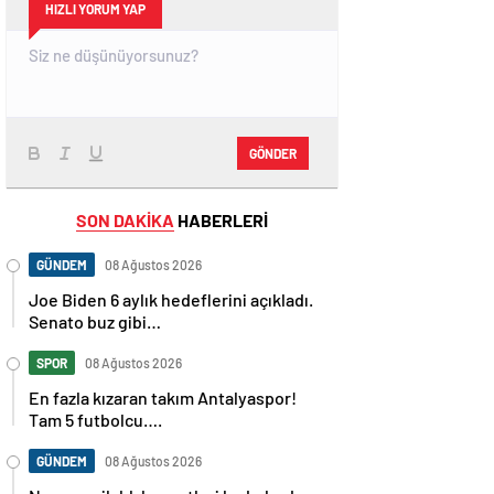
HIZLI YORUM YAP
GÖNDER
SON DAKİKA
HABERLERİ
GÜNDEM
08 Ağustos 2026
Joe Biden 6 aylık hedeflerini açıkladı.
Senato buz gibi…
SPOR
08 Ağustos 2026
En fazla kızaran takım Antalyaspor!
Tam 5 futbolcu….
GÜNDEM
08 Ağustos 2026