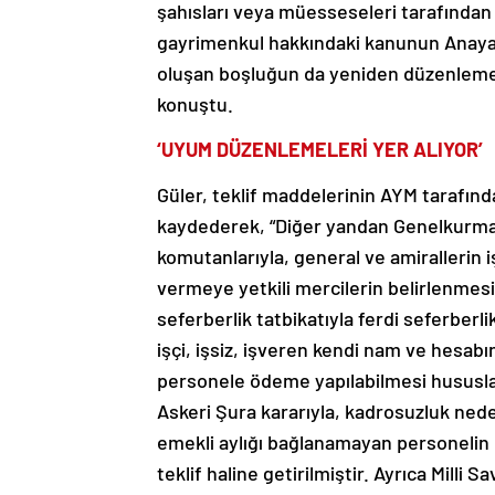
şahısları veya müesseseleri tarafından
gayrimenkul hakkındaki kanunun Anayas
oluşan boşluğun da yeniden düzenleme
konuştu.
‘UYUM DÜZENLEMELERİ YER ALIYOR’
Güler, teklif maddelerinin AYM tarafında
kaydederek, “Diğer yandan Genelkurmay
komutanlarıyla, general ve amirallerin i
vermeye yetkili mercilerin belirlenmesi
seferberlik tatbikatıyla ferdi seferber
işçi, işsiz, işveren kendi nam ve hesa
personele ödeme yapılabilmesi hususlar
Askeri Şura kararıyla, kadrosuzluk nede
emekli aylığı bağlanamayan personelin
teklif haline getirilmiştir. Ayrıca Mill