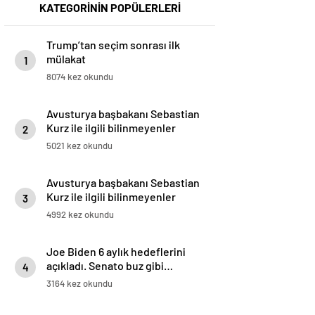
KATEGORİNİN POPÜLERLERİ
Trump’tan seçim sonrası ilk
mülakat
1
8074 kez okundu
Avusturya başbakanı Sebastian
Kurz ile ilgili bilinmeyenler
2
5021 kez okundu
Avusturya başbakanı Sebastian
Kurz ile ilgili bilinmeyenler
3
4992 kez okundu
Joe Biden 6 aylık hedeflerini
açıkladı. Senato buz gibi…
4
3164 kez okundu