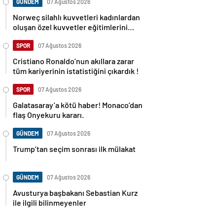
GÜNDEM
07 Ağustos 2026
Norweç silahlı kuvvetleri kadınlardan
oluşan özel kuvvetler eğitimlerini
başlattı.
SPOR
07 Ağustos 2026
Cristiano Ronaldo’nun akıllara zarar
tüm kariyerinin istatistiğini çıkardık !
SPOR
07 Ağustos 2026
Galatasaray’a kötü haber! Monaco’dan
flaş Onyekuru kararı.
GÜNDEM
07 Ağustos 2026
Trump’tan seçim sonrası ilk mülakat
GÜNDEM
07 Ağustos 2026
Avusturya başbakanı Sebastian Kurz
ile ilgili bilinmeyenler