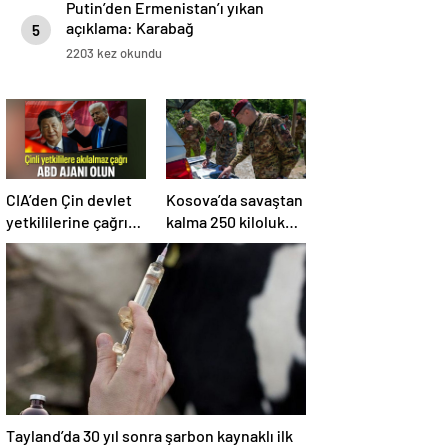
Putin’den Ermenistan’ı yıkan
açıklama: Karabağ
5
Azerbaycan’ın ayrılmaz bir
2203 kez okundu
parçasıdır!
CIA’den Çin devlet
Kosova’da savaştan
yetkililerine çağrı:
kalma 250 kiloluk
ABD ajanı olun
bomba imha edildi
Tayland’da 30 yıl sonra şarbon kaynaklı ilk