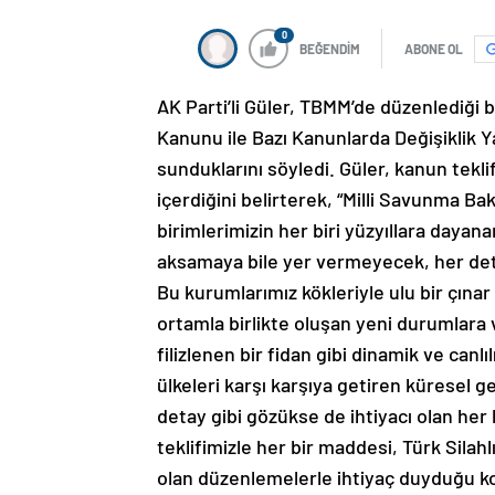
0
BEĞENDİM
ABONE OL
AK Parti’li Güler, TBMM’de düzenlediği
Kanunu ile Bazı Kanunlarda Değişiklik Y
sunduklarını söyledi. Güler, kanun tekli
içerdiğini belirterek, “Milli Savunma B
birimlerimizin her biri yüzyıllara dayana
aksamaya bile yer vermeyecek, her det
Bu kurumlarımız kökleriyle ulu bir çın
ortamla birlikte oluşan yeni durumlara 
filizlenen bir fidan gibi dinamik ve can
ülkeleri karşı karşıya getiren küresel ge
detay gibi gözükse de ihtiyacı olan her
teklifimizle her bir maddesi, Türk Silah
olan düzenlemelerle ihtiyaç duyduğu ko