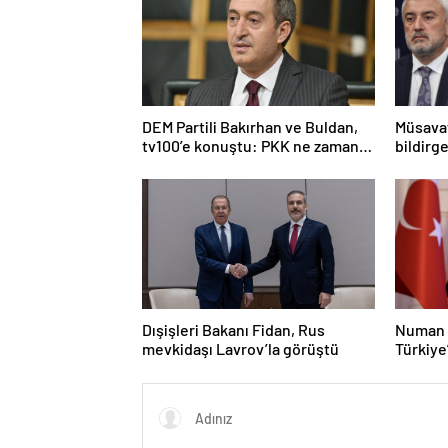
DEM Partili Bakırhan ve Buldan,
Müsavat
tv100’e konuştu: PKK ne zaman
bildirge
kendini feshedecek
açıklam
Dışişleri Bakanı Fidan, Rus
Numan 
mevkidaşı Lavrov’la görüştü
Türkiye
olacak