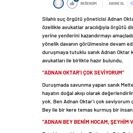
BEĞENDİM
ABONE OL
Silahlı suç örgütü yöneticisi Adnan Ok
özellikle avukatlar aracılığıyla örgütü d
yerine yenilerini kazandırmayı amaçladı
yönelik davanın görülmesine devam edil
duruşmaya tutuklu sanık Adnan Oktar k
avukatları ile birlikte hazır bulundu.
‘’ADNAN OKTAR’I ÇOK SEVİYORUM’’
Duruşmada savunma yapan sanık Meltem 
hayatın doğal akışı olarak değerlendirilm
yok. Ben Adnan Oktar’ı çok seviyorum 
Bey ile bir kere temas kurmuş bir insan
‘’ADNAN BEY BENİM HOCAM, ŞEYHİM V