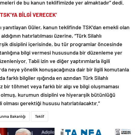
eleri de bu kanun teklifimizde yer almaktadır” dedi.
TSK’YA BİLGİ VERECEK’
 yanıtlayan Güler, kanun teklifinde TSK’dan emekli olan
ldığının hatırlatılması üzerine, “Türk Silahlı
arşik disiplini içerisinde, bu tür programlar öncesinde
utanlığına bilgi vermesi hususunda bir düzenleme yer
enleniyor. Tabii izin ve diğer yaptırımlarla ilgili
a neye yönelik konuşacağınıza dair bir ilgili komutanla
 farklı bilgiler ışığında en azından Türk Silahlı
 bir töhmet veya farklı bir algı ve bilgi oluşmaması
lmuş, kurumun disiplini ve hiyerarşik bütünlüğü
i olması gerektiği hususu hatırlatılacaktır.”
vunma Bakanlığı
Teklif