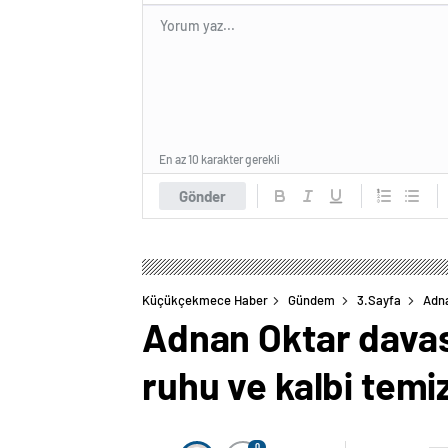
En az 10 karakter gerekli
Gönder
Küçükçekmece Haber
Gündem
3.Sayfa
Adna
Adnan Oktar davas
ruhu ve kalbi temi
0