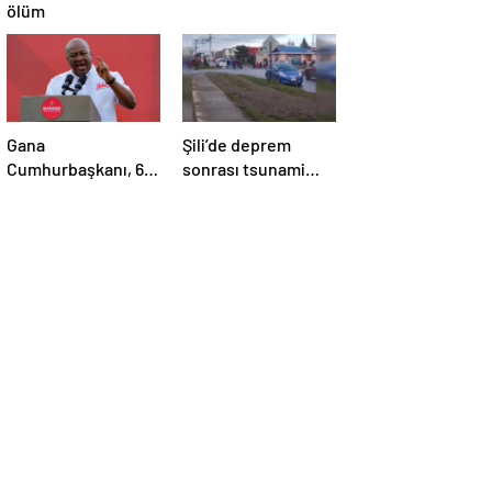
ölüm
Gana
Şili’de deprem
Cumhurbaşkanı, 6
sonrası tsunami
aylık maaşını sağlık
alarmı
sektörüne bağışladı