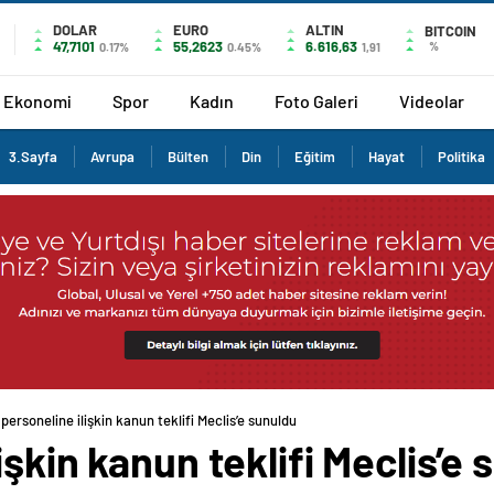
DOLAR
EURO
ALTIN
BITCOIN
47,7101
55,2623
6.616,63
%
0.17%
0.45%
1,91
Ekonomi
Spor
Kadın
Foto Galeri
Videolar
3.Sayfa
Avrupa
Bülten
Din
Eğitim
Hayat
Politika
personeline ilişkin kanun teklifi Meclis’e sunuldu
şkin kanun teklifi Meclis’e