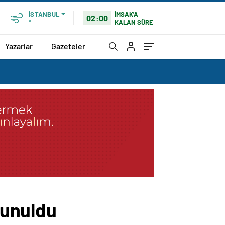
İMSAK'A
İSTANBUL
02:00
KALAN SÜRE
°
Yazarlar
Gazeteler
 sunuldu