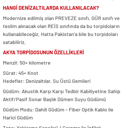
HANGİ DENİZALTILARDA KULLANILACAK?
Modernize edilmiş olan PREVEZE sınıfı, GÜR sınıfı ve
teslim alınacak olan REİS sınıfında da bu torpidoların
kullanabileceğiz. Hatta Pakistan’a bile bu torpidoları
satabiliriz.
AKYA TORPİDOSUNUN ÖZELLİKLERİ
Menzil: 50+ kilometre
Sürat: 45+ Knot
Hedefler: Denizaltılar, Su Üstü Gemileri
Güdüm: Akustik Karşı Karşı Tedbir Kabiliyetine Sahip
Aktif/Pasif Sonar Başlık Dümen Suyu Güdümü
Güdüm Modu: Dahili Güdüm – Fiber Optik Kablo ile
Harici Güdüm
Tapa: Yaklaşma Sensörü / Çarpma ile İnfilak