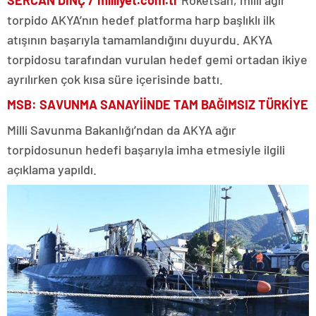
SERCAN DİNÇ / milliyet.com.tr
Roketsan, milli ağır
torpido AKYA’nın hedef platforma harp başlıklı ilk
atışının başarıyla tamamlandığını duyurdu. AKYA
torpidosu tarafından vurulan hedef gemi ortadan ikiye
ayrılırken çok kısa süre içerisinde battı.
MSB: SAVUNMA SANAYİİNDE TAM BAĞIMSIZ TÜRKİYE
Milli Savunma Bakanlığı’ndan da AKYA ağır
torpidosunun hedefi başarıyla imha etmesiyle ilgili
açıklama yapıldı.