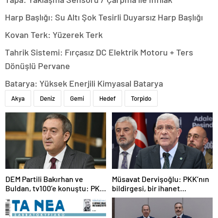
Harp Başlığı: Su Altı Şok Tesirli Duyarsız Harp Başlığı
Kovan Terk: Yüzerek Terk
Tahrik Sistemi: Fırçasız DC Elektrik Motoru + Ters
Dönüşlü Pervane
Batarya: Yüksek Enerjili Kimyasal Batarya
Akya
Deniz
Gemi
Hedef
Torpido
DEM Partili Bakırhan ve
Müsavat Dervişoğlu: PKK’nın
Buldan, tv100’e konuştu: PKK
bildirgesi, bir ihanet
ne zaman kendini feshedecek
açıklamasıdır