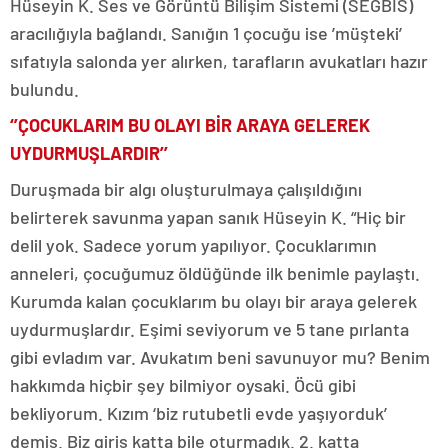
Hüseyin K. Ses ve Görüntü Bilişim Sistemi (SEGBİS)
aracılığıyla bağlandı. Sanığın 1 çocuğu ise ’müşteki’
sıfatıyla salonda yer alırken, tarafların avukatları hazır
bulundu.
‘’ÇOCUKLARIM BU OLAYI BİR ARAYA GELEREK
UYDURMUŞLARDIR’’
Duruşmada bir algı oluşturulmaya çalışıldığını
belirterek savunma yapan sanık Hüseyin K. “Hiç bir
delil yok. Sadece yorum yapılıyor. Çocuklarımın
anneleri, çocuğumuz öldüğünde ilk benimle paylaştı.
Kurumda kalan çocuklarım bu olayı bir araya gelerek
uydurmuşlardır. Eşimi seviyorum ve 5 tane pırlanta
gibi evladım var. Avukatım beni savunuyor mu? Benim
hakkımda hiçbir şey bilmiyor oysaki. Öcü gibi
bekliyorum. Kızım ‘biz rutubetli evde yaşıyorduk’
demiş. Biz giriş katta bile oturmadık. 2. katta