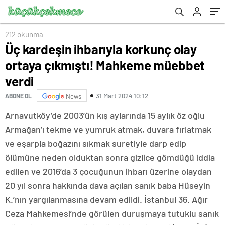
212 okunma
Üç kardeşin ihbarıyla korkunç olay
ortaya çıkmıştı! Mahkeme müebbet
verdi
31 Mart 2024 10:12
ABONE OL
News
Arnavutköy’de 2003’ün kış aylarında 15 aylık öz oğlu
Armağan’ı tekme ve yumruk atmak, duvara fırlatmak
ve eşarpla boğazını sıkmak suretiyle darp edip
ölümüne neden olduktan sonra gizlice gömdüğü iddia
edilen ve 2016’da 3 çocuğunun ihbarı üzerine olaydan
20 yıl sonra hakkında dava açılan sanık baba Hüseyin
K.’nın yargılanmasına devam edildi. İstanbul 36. Ağır
Ceza Mahkemesi’nde görülen duruşmaya tutuklu sanık