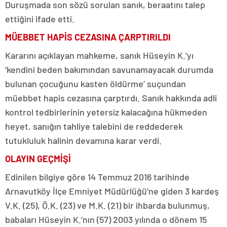
Duruşmada son sözü sorulan sanık, beraatını talep
ettiğini ifade etti.
MÜEBBET HAPİS CEZASINA ÇARPTIRILDI
Kararını açıklayan mahkeme, sanık Hüseyin K.’yı
‘kendini beden bakımından savunamayacak durumda
bulunan çocuğunu kasten öldürme’ suçundan
müebbet hapis cezasına çarptırdı. Sanık hakkında adli
kontrol tedbirlerinin yetersiz kalacağına hükmeden
heyet, sanığın tahliye talebini de reddederek
tutukluluk halinin devamına karar verdi.
OLAYIN GEÇMİŞİ
Edinilen bilgiye göre 14 Temmuz 2016 tarihinde
Arnavutköy İlçe Emniyet Müdürlüğü’ne giden 3 kardeş
V.K. (25), Ö.K. (23) ve M.K. (21) bir ihbarda bulunmuş,
babaları Hüseyin K.’nın (57) 2003 yılında o dönem 15