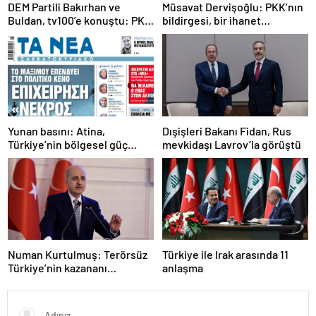
DEM Partili Bakırhan ve
Müsavat Dervişoğlu: PKK’nın
Buldan, tv100’e konuştu: PKK
bildirgesi, bir ihanet
ne zaman kendini feshedecek
açıklamasıdır
Yunan basını: Atina,
Dışişleri Bakanı Fidan, Rus
Türkiye’nin bölgesel güç
mevkidaşı Lavrov’la görüştü
olmasını durduramadı
Numan Kurtulmuş: Terörsüz
Türkiye ile Irak arasında 11
Türkiye’nin kazananı
anlaşma
milletimiz olacak