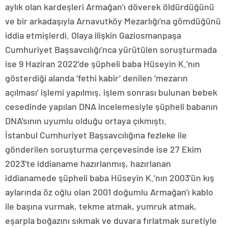
aylık olan kardeşleri Armağan’ı döverek öldürdüğünü
ve bir arkadaşıyla Arnavutköy Mezarlığı’na gömdüğünü
iddia etmişlerdi. Olaya ilişkin Gaziosmanpaşa
Cumhuriyet Başsavcılığı’nca yürütülen soruşturmada
ise 9 Haziran 2022’de şüpheli baba Hüseyin K.’nın
gösterdiği alanda ‘fethi kabir’ denilen ‘mezarın
açılması’ işlemi yapılmış, işlem sonrası bulunan bebek
cesedinde yapılan DNA incelemesiyle şüpheli babanın
DNA’sının uyumlu olduğu ortaya çıkmıştı.
İstanbul Cumhuriyet Başsavcılığına fezleke ile
gönderilen soruşturma çerçevesinde ise 27 Ekim
2023’te iddianame hazırlanmış, hazırlanan
iddianamede şüpheli baba Hüseyin K.’nın 2003’ün kış
aylarında öz oğlu olan 2001 doğumlu Armağan’ı kablo
ile başına vurmak, tekme atmak, yumruk atmak,
eşarpla boğazını sıkmak ve duvara fırlatmak suretiyle