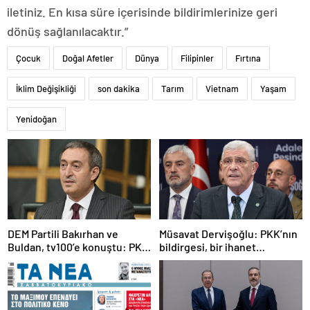
iletiniz. En kısa süre içerisinde bildirimlerinize geri
dönüş sağlanılacaktır.”
Çocuk
Doğal Afetler
Dünya
Filipinler
Fırtına
İklim Değişikliği
son dakika
Tarım
Vietnam
Yaşam
Yenidoğan
DEM Partili Bakırhan ve
Müsavat Dervişoğlu: PKK’nın
Buldan, tv100’e konuştu: PKK
bildirgesi, bir ihanet
ne zaman kendini feshedecek
açıklamasıdır