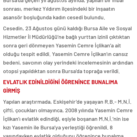
Bursa’da geçen yıl ağustos ayında, yapılan bir ihbar
sonrası, merkez Yıldırım ilçesindeki bir inşaatın
asansör boşluğunda kadın cesedi bulundu.
Cesedin, 23 Ağustos günü kaldığı Bursa Aile ve Sosyal
Hizmetler İl Müdürlüğü’ne bağlı yurttan izinli çıktıktan
sonra geri dönmeyen Yasemin Cemre İçlikan’a ait
olduğu tespit edildi. Yasemin Cemre İçlikan’ın cansız
bedeni, savcının olay yerindeki incelemesinin ardından
otopsi yapıldıktan sonra Bursa’da toprağa verildi.
EVLATLIK EDİNİLDİĞİNİ ÖĞRENİNCE BUNALIMA
GİRMİŞ
Yapılan araştırmada, Eskişehir’de yaşayan R.B.- M.N.İ.
çifti, çocukları olmayınca, 2008 yılında Yasemin Cemre
İçlikan’ı evlatlık edindiği, eşiyle boşanan M.N.İ.’nin ise
kızı Yasemin ile Bursa’ya yerleştiği öğrenildi. 8
yaşındayken evlatlık olduğunu öğrenince bunalıma