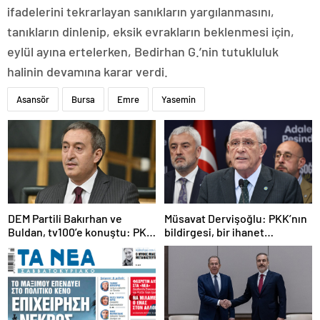
ifadelerini tekrarlayan sanıkların yargılanmasını,
tanıkların dinlenip, eksik evrakların beklenmesi için,
eylül ayına ertelerken, Bedirhan G.’nin tutukluluk
halinin devamına karar verdi.
Asansör
Bursa
Emre
Yasemin
DEM Partili Bakırhan ve
Müsavat Dervişoğlu: PKK’nın
Buldan, tv100’e konuştu: PKK
bildirgesi, bir ihanet
ne zaman kendini feshedecek
açıklamasıdır