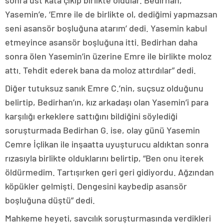
sonra üst kata çıkıp birlikte oldular. Bedirhan,
Yasemin’e, ‘Emre ile de birlikte ol, dediğimi yapmazsan
seni asansör boşluğuna atarım’ dedi. Yasemin kabul
etmeyince asansör boşluğuna itti. Bedirhan daha
sonra ölen Yasemin’in üzerine Emre ile birlikte moloz
attı. Tehdit ederek bana da moloz attırdılar” dedi.
Diğer tutuksuz sanık Emre C.’nin, suçsuz olduğunu
belirtip, Bedirhan’ın, kız arkadaşı olan Yasemin’i para
karşılığı erkeklere sattığını bildiğini söylediği
soruşturmada Bedirhan G. ise, olay günü Yasemin
Cemre İçlikan ile inşaatta uyuşturucu aldıktan sonra
rızasıyla birlikte olduklarını belirtip, “Ben onu iterek
öldürmedim. Tartışırken geri geri gidiyordu. Ağzından
köpükler gelmişti. Dengesini kaybedip asansör
boşluğuna düştü” dedi.
Mahkeme heyeti, savcılık soruşturmasında verdikleri