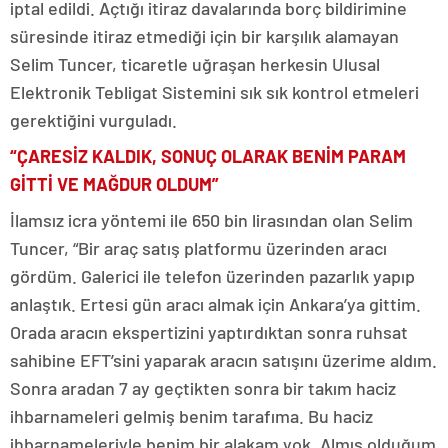
iptal edildi. Açtığı itiraz davalarında borç bildirimine
süresinde itiraz etmediği için bir karşılık alamayan
Selim Tuncer, ticaretle uğraşan herkesin Ulusal
Elektronik Tebligat Sistemini sık sık kontrol etmeleri
gerektiğini vurguladı.
“ÇARESİZ KALDIK, SONUÇ OLARAK BENİM PARAM
GİTTİ VE MAĞDUR OLDUM”
İlamsız icra yöntemi ile 650 bin lirasından olan Selim
Tuncer, “Bir araç satış platformu üzerinden aracı
gördüm. Galerici ile telefon üzerinden pazarlık yapıp
anlaştık. Ertesi gün aracı almak için Ankara’ya gittim.
Orada aracın ekspertizini yaptırdıktan sonra ruhsat
sahibine EFT’sini yaparak aracın satışını üzerime aldım.
Sonra aradan 7 ay geçtikten sonra bir takım haciz
ihbarnameleri gelmiş benim tarafıma. Bu haciz
ihbarnameleriyle benim bir alakam yok. Almış olduğum