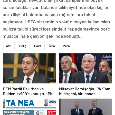
zorunluluğu mevcut olan şirket sahiplerinin büyük
sorumlulukları var. Dolandırıcılık niyetinde olan kişiler
borç ilişkisi bulunmamasına rağmen icra takibi
başlatıyor. UETS sisteminin vakıf olmayan kullanıcıları
bu icra takibi süreci içerisinde itiraz edemeyince borç
muaccel hale geliyor” şeklinde konuştu.
Aldı
Borç
Dava
İcra
Para
DEM Partili Bakırhan ve
Müsavat Dervişoğlu: PKK’nın
Buldan, tv100’e konuştu: PKK
bildirgesi, bir ihanet
ne zaman kendini feshedecek
açıklamasıdır