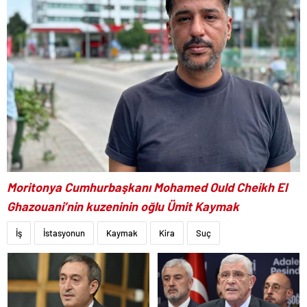
Moritonya Cumhurbaşkanı Mohamed Ould Cheikh El
Ghazouani’nin kuzeninin oğlu Ümit Kaymak
İş
İstasyonun
Kaymak
Kira
Suç