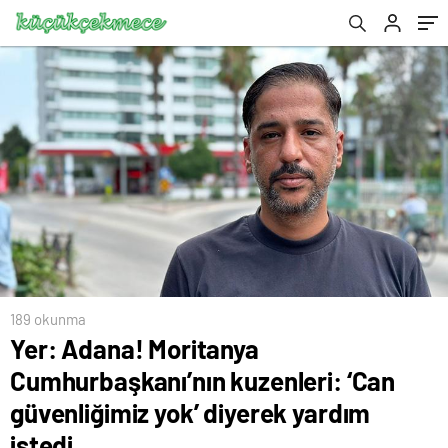
yardım istedi
189 okunma
Yer: Adana! Moritanya
Cumhurbaşkanı’nın kuzenleri: ‘Can
güvenliğimiz yok’ diyerek yardım
istedi