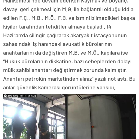
Mahkemesi’nde devam ederken Kaymak ve Doyanç,
davayı geri çekmesi için M.G. ile bağlantılı olduğu iddia
edilen F.Ç., M.B., M.Ö., F.B. ve ismini bilmedikleri başka
kişiler tarafından tehditler almaya başladı. 14
Haziran’da çilingir çağırarak akaryakıt istasyonunun
sahasındaki iş hanındaki avukatlık bürolarının
anahtarlarını da değiştiren M.B. ve M.Ö., kapılara ise
“Hukuk bürolarının dikkatine, bazı sebeplerden dolayı
mülk sahibi anahtarı değiştirmek zorunda kalmıştır.
Anahtarı petrolün marketinden alınız” yazılı not astı. Bu
anlar güvenlik kamerası görüntülerine yansıdı.