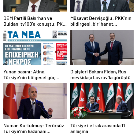
DEM Partili Bakırhan ve
Müsavat Dervişoğlu: PKK’nın
Buldan, tv100’e konuştu: PKK
bildirgesi, bir ihanet
ne zaman kendini feshedecek
açıklamasıdır
Yunan basını: Atina,
Dışişleri Bakanı Fidan, Rus
Türkiye’nin bölgesel güç
mevkidaşı Lavrov’la görüştü
olmasını durduramadı
Numan Kurtulmuş: Terörsüz
Türkiye ile Irak arasında 11
Türkiye’nin kazananı
anlaşma
milletimiz olacak