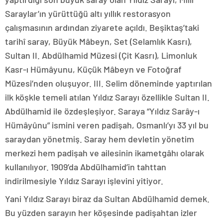
Saraylar’ın yürüttüğü altı yıllık restorasyon
çalışmasının ardından ziyarete açıldı. Beşiktaş’taki
tarihî saray, Büyük Mâbeyn, Set (Selamlık Kasrı),
Sultan II. Abdülhamid Müzesi (Çit Kasrı), Limonluk
Kasr-ı Hümâyunu, Küçük Mâbeyn ve Fotoğraf
Müzesi’nden oluşuyor. III. Selim döneminde yaptırılan
ilk köşkle temeli atılan Yıldız Sarayı özellikle Sultan II.
Abdülhamid ile özdeşleşiyor. Saraya “Yıldız Sarây-ı
Hümâyûnu” ismini veren padişah, Osmanlı’yı 33 yıl bu
saraydan yönetmiş. Saray hem devletin yönetim
merkezi hem padişah ve ailesinin ikametgâhı olarak
kullanılıyor. 1909’da Abdülhamid’in tahttan
indirilmesiyle Yıldız Sarayı işlevini yitiyor.
Yani Yıldız Sarayı biraz da Sultan Abdülhamid demek.
Bu yüzden sarayın her köşesinde padişahtan izler