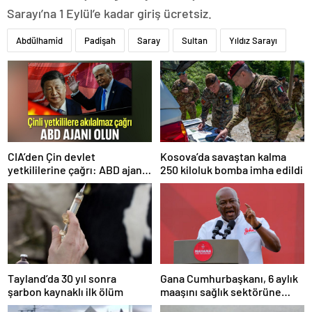
Sarayı’na 1 Eylül’e kadar giriş ücretsiz.
Abdülhamid
Padişah
Saray
Sultan
Yıldız Sarayı
CIA’den Çin devlet
Kosova’da savaştan kalma
yetkililerine çağrı: ABD ajanı
250 kiloluk bomba imha edildi
olun
Tayland’da 30 yıl sonra
Gana Cumhurbaşkanı, 6 aylık
şarbon kaynaklı ilk ölüm
maaşını sağlık sektörüne
bağışladı