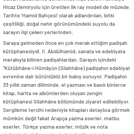
Hicaz Demiryolu için üretilen ilk ray modeli de müzede.
Tarihte ‘Hamid Bahçesi’ olarak adlandırılan, bitki
çeşitliliği, doğal nehir görünümündeki suyolu da
sarayın ilgi çeken yerlerinden.
Saraya gelmeden önce en çok merak ettiğim padişah
kütüphanesiydi. II. Abdülhamid, sanata ve edebiyata
merakıyla bilinen padişahlardan. Sarayın içindeki
“Kütübhâne-i Hümâyûn (Silahhâne) padişahın edebiyat
evrenine dair bütünlüklü bir bakış sunuyor. Padişahın
33 yıllık zaman diliminde, el yazması ve basılı binlerce
kitap, harita ve albümlerden oluşan zengin
kütüphanesi Silahhâne bölümünde ziyaret edilebiliyor.
Sergileme tercihi nedeniyle kitapları detaylıca görmek
mümkün değil fakat Arapça yazma eserler, matbu
eserler, Türkçe yazma eserler, müzik ve nota