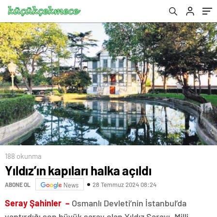
188 okunma
Yıldız’ın kapıları halka açıldı
28 Temmuz 2024 08:24
ABONE OL
News
Seray Şahinler –
Osmanlı Devleti’nin İstanbul’da
yaptırdığı son büyük saray olan Yıldız Sarayı, Milli