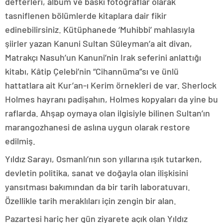
defterleri, albüm ve baskı fotoğraflar olarak
tasniflenen bölümlerde kitaplara dair fikir
edinebilirsiniz. Kütüphanede ‘Muhibbi’ mahlasıyla
şiirler yazan Kanuni Sultan Süleyman’a ait divan,
Matrakçı Nasuh’un Kanuni’nin Irak seferini anlattığı
kitabı, Kâtip Çelebi’nin “Cihannüma”sı ve ünlü
hattatlara ait Kur’an-ı Kerim örnekleri de var. Sherlock
Holmes hayranı padişahın, Holmes kopyaları da yine bu
raflarda. Ahşap oymaya olan ilgisiyle bilinen Sultan’ın
marangozhanesi de aslına uygun olarak restore
edilmiş.
Yıldız Sarayı, Osmanlı’nın son yıllarına ışık tutarken,
devletin politika, sanat ve doğayla olan ilişkisini
yansıtması bakımından da bir tarih laboratuvarı.
Özellikle tarih meraklıları için zengin bir alan.
Pazartesi hariç her gün ziyarete açık olan Yıldız