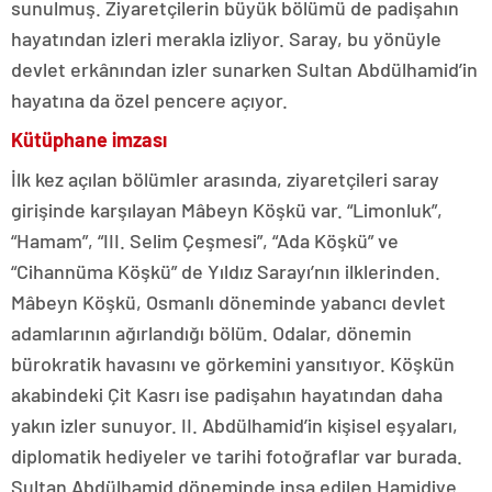
sunulmuş. Ziyaretçilerin büyük bölümü de padişahın
hayatından izleri merakla izliyor. Saray, bu yönüyle
devlet erkânından izler sunarken Sultan Abdülhamid’in
hayatına da özel pencere açıyor.
Kütüphane imzası
İlk kez açılan bölümler arasında, ziyaretçileri saray
girişinde karşılayan Mâbeyn Köşkü var. “Limonluk”,
“Hamam”, “III. Selim Çeşmesi”, “Ada Köşkü” ve
“Cihannüma Köşkü” de Yıldız Sarayı’nın ilklerinden.
Mâbeyn Köşkü, Osmanlı döneminde yabancı devlet
adamlarının ağırlandığı bölüm. Odalar, dönemin
bürokratik havasını ve görkemini yansıtıyor. Köşkün
akabindeki Çit Kasrı ise padişahın hayatından daha
yakın izler sunuyor. II. Abdülhamid’in kişisel eşyaları,
diplomatik hediyeler ve tarihi fotoğraflar var burada.
Sultan Abdülhamid döneminde inşa edilen Hamidiye