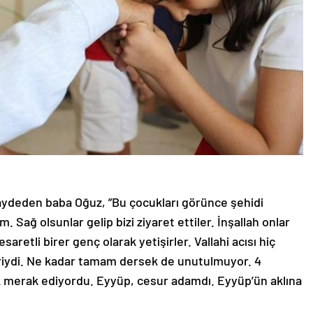
ydeden baba Oğuz, ”Bu çocukları görünce şehidi
Sağ olsunlar gelip bizi ziyaret ettiler. İnşallah onlar
saretli birer genç olarak yetişirler. Vallahi acısı hiç
iriydi. Ne kadar tamam dersek de unutulmuyor. 4
k merak ediyordu. Eyyüp, cesur adamdı. Eyyüp’ün aklına