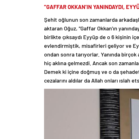
”GAFFAR OKKAN’IN YANINDAYDI, EYYÜ
Şehit oğlunun son zamanlarda arkadaşlar
aktaran Oğuz, ”Gaffar Okkan’ın yanındayd
birlikte çıksaydı Eyyüp de o 6 kişinin iç
evlendirmiştik, misafirleri geliyor ve 
ondan sonra tarıyorlar. Yanında birçok
hiç aklına gelmezdi. Ancak son zamanlar
Demek ki içine doğmuş ve o da şehadeti
cezalarını aldılar da Allah onları ıslah e