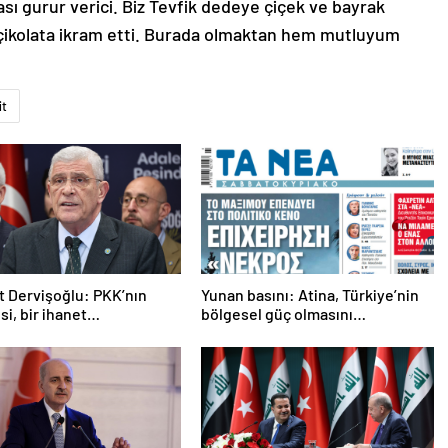
ı gurur verici. Biz Tevfik dedeye çiçek ve bayrak
 çikolata ikram etti. Burada olmaktan hem mutluyum
it
 Dervişoğlu: PKK’nın
Yunan basını: Atina, Türkiye’nin
si, bir ihanet
bölgesel güç olmasını
asıdır
durduramadı