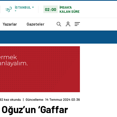
İMSAK'A
İSTANBUL
02:00
KALAN SÜRE
°
Yazarlar
Gazeteler
 Oğuz’un ‘Gaffar