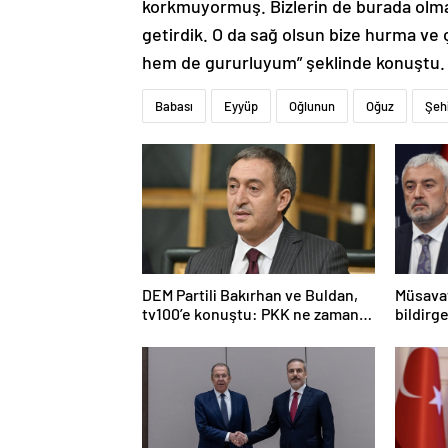
korkmuyormuş. Bizlerin de burada olmas
getirdik. O da sağ olsun bize hurma ve
hem de gururluyum” şeklinde konuştu.
Babası
Eyyüp
Oğlunun
Oğuz
Şeh
DEM Partili Bakırhan ve Buldan,
Müsavat
tv100’e konuştu: PKK ne zaman
bildirge
kendini feshedecek
açıklam