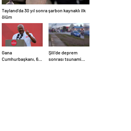
Tayland’da 30 yıl sonra şarbon kaynaklı ilk
ölüm
Gana
Şili’de deprem
Cumhurbaşkanı, 6
sonrası tsunami
aylık maaşını sağlık
alarmı
sektörüne bağışladı