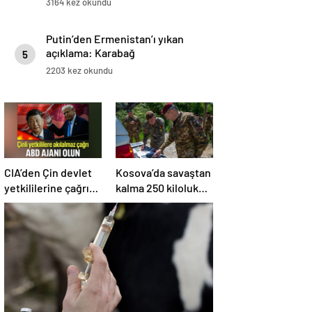
3164 kez okundu
Putin’den Ermenistan’ı yıkan
açıklama: Karabağ
5
Azerbaycan’ın ayrılmaz bir
2203 kez okundu
parçasıdır!
CIA’den Çin devlet
Kosova’da savaştan
yetkililerine çağrı:
kalma 250 kiloluk
ABD ajanı olun
bomba imha edildi