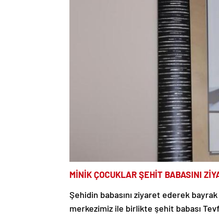
MİNİK ÇOCUKLAR ŞEHİT BABASINI ZİY
Şehidin babasını ziyaret ederek bayrak
merkezimiz ile birlikte şehit babası Tev