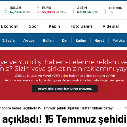
DOLAR
EURO
ALTIN
BITCOIN
47,7084
55,0050
6.579,54
%
0.17%
-0.02%
1,34
Ekonomi
Spor
Kadın
Foto Galeri
Videolar
3.Sayfa
Avrupa
Bülten
Din
Eğitim
Hayat
Politika
ar sonra babası açıkladı! 15 Temmuz şehidi Oğuz’un ‘Gaffar Okkan’ detayı
ı açıkladı! 15 Temmuz şehidi