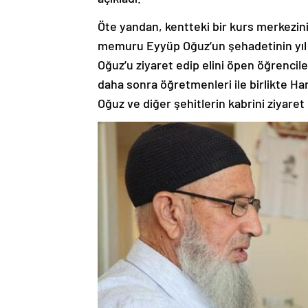
Öte yandan, kentteki bir kurs merkezin
memuru Eyyüp Oğuz’un şehadetinin yıl d
Oğuz’u ziyaret edip elini öpen öğrencile
daha sonra öğretmenleri ile birlikte Ha
Oğuz ve diğer şehitlerin kabrini ziyaret