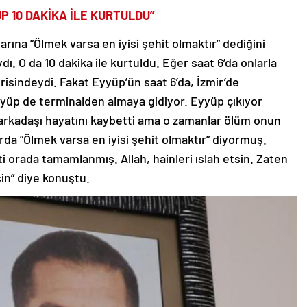
P 10 DAKİKA İLE KURTULDU”
ına ”Ölmek varsa en iyisi şehit olmaktır” dediğini
ı. O da 10 dakika ile kurtuldu. Eğer saat 6’da onlarla
erisindeydi. Fakat Eyyüp’ün saat 6’da, İzmir’de
Eyyüp de terminalden almaya gidiyor. Eyyüp çıkıyor
 arkadaşı hayatını kaybetti ama o zamanlar ölüm onun
da ”Ölmek varsa en iyisi şehit olmaktır” diyormuş.
 orada tamamlanmış. Allah, hainleri ıslah etsin. Zaten
tsin” diye konuştu.