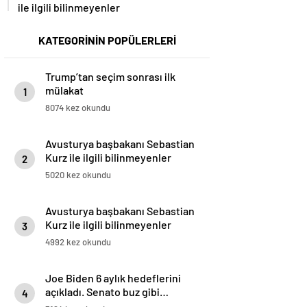
ile ilgili bilinmeyenler
KATEGORİNİN POPÜLERLERİ
Trump’tan seçim sonrası ilk
mülakat
1
8074 kez okundu
Avusturya başbakanı Sebastian
Kurz ile ilgili bilinmeyenler
2
5020 kez okundu
Avusturya başbakanı Sebastian
Kurz ile ilgili bilinmeyenler
3
4992 kez okundu
Joe Biden 6 aylık hedeflerini
açıkladı. Senato buz gibi…
4