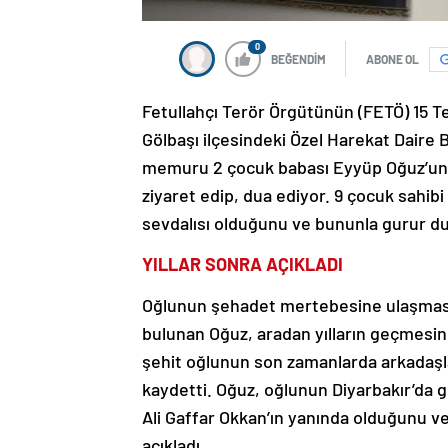
0
BEĞENDİM
ABONE OL
Fetullahçı Terör Örgütünün (FETÖ) 15 T
Gölbaşı ilçesindeki Özel Harekat Daire B
memuru 2 çocuk babası Eyyüp Oğuz’un b
ziyaret edip, dua ediyor. 9 çocuk sahib
sevdalısı olduğunu ve bununla gurur d
YILLAR SONRA AÇIKLADI
Oğlunun şehadet mertebesine ulaşması
bulunan Oğuz, aradan yılların geçmesin
şehit oğlunun son zamanlarda arkadaşlar
kaydetti. Oğuz, oğlunun Diyarbakır’da 
Ali Gaffar Okkan’ın yanında olduğunu ve
açıkladı.