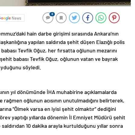
0
News
emmuz’daki hain darbe girişimi sırasında Ankara’nın
aşkanlığına yapılan saldırıda şehit düşen Elazığlı polis
abası Tevfik Oğuz, her fırsatta oğlunun mezarını
i şehit babası Tevfik Oğuz, oğlunun vatan ve bayrak
uyduğunu söyledi.
nın yıl dönümünde İHA muhabirine açıklamalarda
e rağmen oğlunun acısının unutulmadığını belirterek,
ına ”Ölmek varsa en iyisi şehit olmaktır” dediğini
görev yaptığı yıllarda dönemin İl Emniyet Müdürü şehit
 saldırıdan 10 dakika arayla kurtulduğunu yıllar sonra