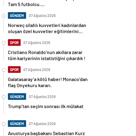
Tam 5 futbolcu….
GÜNDEM
07 Ağustos 2026
Norweç silahlı kuvvetleri kadınlardan
oluşan özel kuvvetler eğitimlerini
başlattı.
SPOR
07 Ağustos 2026
Cristiano Ronaldo’nun akıllara zarar
tüm kariyerinin istatistiğini çıkardık !
SPOR
07 Ağustos 2026
Galatasaray’a kötü haber! Monaco’dan
flaş Onyekuru kararı.
GÜNDEM
07 Ağustos 2026
Trump’tan seçim sonrası ilk mülakat
GÜNDEM
07 Ağustos 2026
Avusturya başbakanı Sebastian Kurz