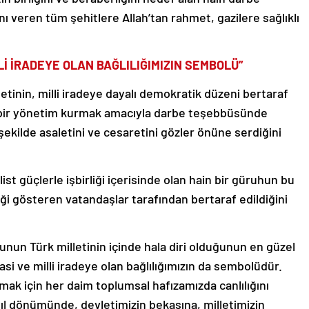
ı veren tüm şehitlere Allah’tan rahmet, gazilere sağlıklı
LLİ İRADEYE OLAN BAĞLILIĞIMIZIN SEMBOLÜ”
letinin, milli iradeye dayalı demokratik düzeni bertaraf
 bir yönetim kurmak amacıyla darbe teşebbüsünde
 şekilde asaletini ve cesaretini gözler önüne serdiğini
ist güçlerle işbirliği içerisinde olan hain bir güruhun bu
eği gösteren vatandaşlar tarafından bertaraf edildiğini
nun Türk milletinin içinde hala diri olduğunun en güzel
si ve milli iradeye olan bağlılığımızın da sembolüdür.
mak için her daim toplumsal hafızamızda canlılığını
l dönümünde, devletimizin bekasına, milletimizin