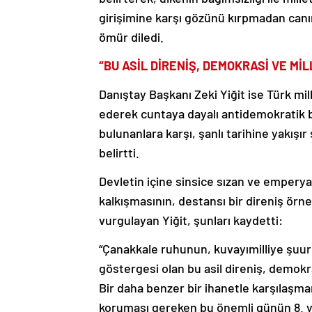
girişimine karşı gözünü kırpmadan canın
ömür diledi.
“BU ASİL DİRENİŞ, DEMOKRASİ VE Mİ
Danıştay Başkanı Zeki Yiğit ise Türk mil
ederek cuntaya dayalı antidemokratik
bulunanlara karşı, şanlı tarihine yakışır
belirtti.
Devletin içine sinsice sızan ve emperyal
kalkışmasının, destansı bir direniş örn
vurgulayan Yiğit, şunları kaydetti:
“Çanakkale ruhunun, kuvayımilliye şuuru
göstergesi olan bu asil direniş, demokra
Bir daha benzer bir ihanetle karşılaşma
koruması gereken bu önemli günün 8. yı