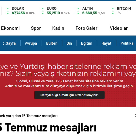
DOLAR
EURO
ALTIN
BITCOIN
47,7436
55,2510
6.660,55
%
0.18%
0.32%
2,59
Ekonomi
Spor
Kadın
Foto Galeri
Videolar
3.Sayfa
Avrupa
Bülten
Din
Eğitim
Hayat
Politika
ek yargıdan 15 Temmuz mesajları
5 Temmuz mesajları