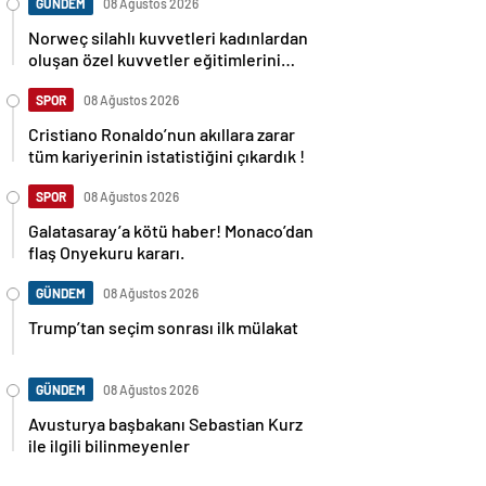
GÜNDEM
08 Ağustos 2026
Norweç silahlı kuvvetleri kadınlardan
oluşan özel kuvvetler eğitimlerini
başlattı.
SPOR
08 Ağustos 2026
Cristiano Ronaldo’nun akıllara zarar
tüm kariyerinin istatistiğini çıkardık !
SPOR
08 Ağustos 2026
Galatasaray’a kötü haber! Monaco’dan
flaş Onyekuru kararı.
GÜNDEM
08 Ağustos 2026
Trump’tan seçim sonrası ilk mülakat
GÜNDEM
08 Ağustos 2026
Avusturya başbakanı Sebastian Kurz
ile ilgili bilinmeyenler