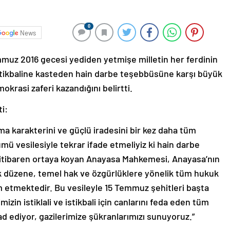
0
News
muz 2016 gecesi yediden yetmişe milletin her ferdinin
 istikbaline kasteden hain darbe teşebbüsüne karşı büyük
rasi zaferi kazandığını belirtti.
i:
ma karakterini ve güçlü iradesini bir kez daha tüm
mü vesilesiyle tekrar ifade etmeliyiz ki hain darbe
en itibaren ortaya koyan Anayasa Mahkemesi, Anayasa’nın
 düzene, temel hak ve özgürlüklere yönelik tüm hukuk
 etmektedir. Bu vesileyle 15 Temmuz şehitleri başta
zin istiklali ve istikbali için canlarını feda eden tüm
ad ediyor, gazilerimize şükranlarımızı sunuyoruz.”