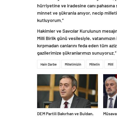
hürriyetine ve iradesine canı pahasına s
minnet ve şükranla anıyor, necip millet
kutluyorum.”
Hakimler ve Savcılar Kurulunun mesajı
Milli Birlik günü vesilesiyle, vatanımızın
kırpmadan canlarını feda eden tüm aziz
gazilerimize şükranlarımızı sunuyoruz.” i
Hain Darbe
Milletimizin
Milletin
Millî
DEM Partili Bakırhan ve Buldan,
Müsavat