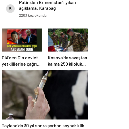
Putin’den Ermenistan’ı yıkan
açıklama: Karabağ
5
Azerbaycan’ın ayrılmaz bir
2203 kez okundu
parçasıdır!
CIA’den Çin devlet
Kosova’da savaştan
yetkililerine çağrı:
kalma 250 kiloluk
ABD ajanı olun
bomba imha edildi
Tayland’da 30 yıl sonra şarbon kaynaklı ilk