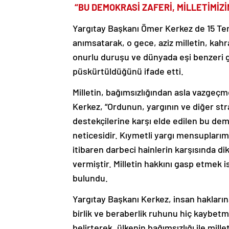
“BU DEMOKRASİ ZAFERİ, MİLLETİMİZİ
Yargıtay Başkanı Ömer Kerkez de 15 Tem
anımsatarak, o gece, aziz milletin, kah
onurlu duruşu ve dünyada eşi benzeri g
püskürtüldüğünü ifade etti.
Milletin, bağımsızlığından asla vazgeçm
Kerkez, “Ordunun, yargının ve diğer str
destekçilerine karşı elde edilen bu dem
neticesidir. Kıymetli yargı mensupları
itibaren darbeci hainlerin karşısında 
vermiştir. Milletin hakkını gasp etmek
bulundu.
Yargıtay Başkanı Kerkez, insan hakları
birlik ve beraberlik ruhunu hiç kaybe
belirterek, ülkenin bağımsızlığı ile mille