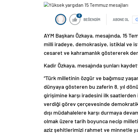
0
BEĞENDİM
ABONE OL
AYM Başkanı Özkaya, mesajında, 15 Tem
milli iradeye, demokrasiye, istiklal ve
cesaret ve kahramanlık göstererek demok
Kadir Özkaya, mesajında şunları kaydett
“Türk milletinin özgür ve bağımsız yaşa
dünyaya gösteren bu zaferin 8. yıl dönü
girişimine karşı iradesini ilk saatlerd
verdiği görev çerçevesinde demokratik
dışı müdahalelere karşı durmaya devam
olmak üzere tarih boyunca necip milletimi
aziz şehitlerimizi rahmet ve minnetle y