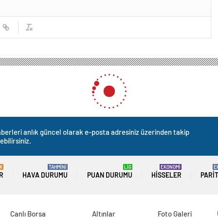
berleri anlık güncel olarak e-posta adresiniz üzerinden takip
ebilirsiniz.
K
TAHMİNİ
LİG
EKONOMİ
E
R
HAVA DURUMU
PUAN DURUMU
HISSELER
PARI
Canlı Borsa
Altınlar
Foto Galeri