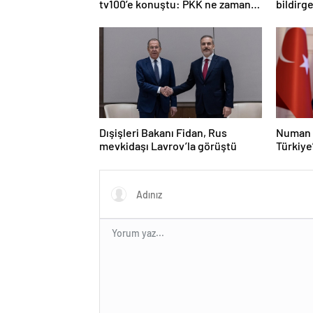
tv100’e konuştu: PKK ne zaman
bildirge
kendini feshedecek
açıklam
Dışişleri Bakanı Fidan, Rus
Numan 
mevkidaşı Lavrov’la görüştü
Türkiye
olacak