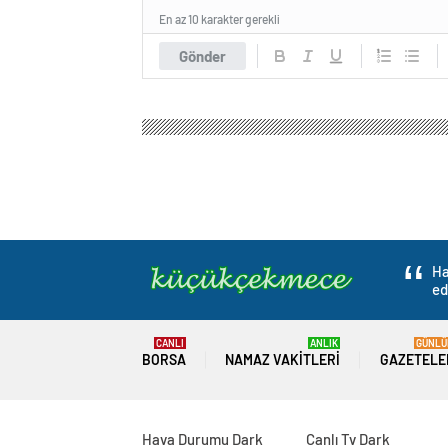
En az 10 karakter gerekli
Gönder
Ha
ed
CANLI
ANLIK
GÜNLÜ
BORSA
NAMAZ VAKITLERI
GAZETELE
Hava Durumu Dark
Canlı Tv Dark