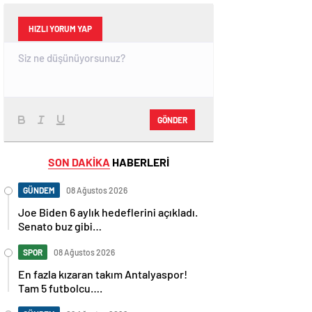
HIZLI YORUM YAP
GÖNDER
SON DAKİKA
HABERLERİ
GÜNDEM
08 Ağustos 2026
Joe Biden 6 aylık hedeflerini açıkladı.
Senato buz gibi…
SPOR
08 Ağustos 2026
En fazla kızaran takım Antalyaspor!
Tam 5 futbolcu….