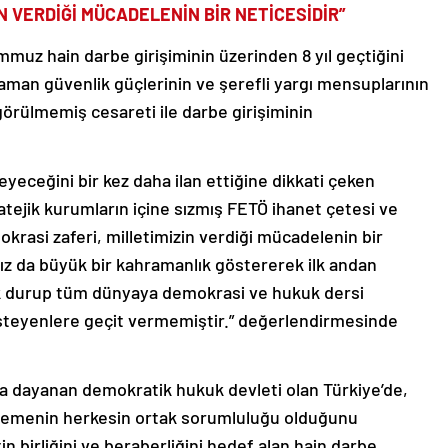
N VERDİĞİ MÜCADELENİN BİR NETİCESİDİR”
muz hain darbe girişiminin üzerinden 8 yıl geçtiğini
raman güvenlik güçlerinin ve şerefli yargı mensuplarının
örülmemiş cesareti ile darbe girişiminin
eyeceğini bir kez daha ilan ettiğine dikkati çeken
atejik kurumların içine sızmış FETÖ ihanet çetesi ve
okrasi zaferi, milletimizin verdiği mücadelenin bir
mız da büyük bir kahramanlık göstererek ilk andan
dik durup tüm dünyaya demokrasi ve hukuk dersi
 isteyenlere geçit vermemiştir.” değerlendirmesinde
na dayanan demokratik hukuk devleti olan Türkiye’de,
tmemenin herkesin ortak sorumluluğu olduğunu
tin birliğini ve beraberliğini hedef alan hain darbe