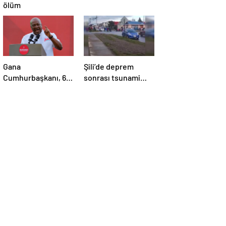
ölüm
Gana
Şili’de deprem
Cumhurbaşkanı, 6
sonrası tsunami
aylık maaşını sağlık
alarmı
sektörüne bağışladı