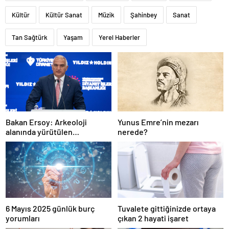
Kültür
Kültür Sanat
Müzik
Şahinbey
Sanat
Tan Sağtürk
Yaşam
Yerel Haberler
Bakan Ersoy: Arkeoloji
Yunus Emre’nin mezarı
alanında yürütülen
nerede?
çalışmalarla tarih yazıyoruz
6 Mayıs 2025 günlük burç
Tuvalete gittiğinizde ortaya
yorumları
çıkan 2 hayati işaret