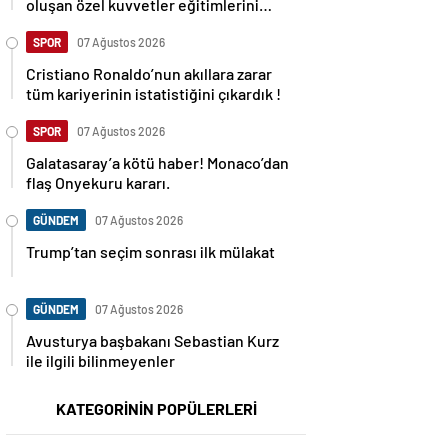
oluşan özel kuvvetler eğitimlerini
başlattı.
SPOR
07 Ağustos 2026
Cristiano Ronaldo’nun akıllara zarar
tüm kariyerinin istatistiğini çıkardık !
SPOR
07 Ağustos 2026
Galatasaray’a kötü haber! Monaco’dan
flaş Onyekuru kararı.
GÜNDEM
07 Ağustos 2026
Trump’tan seçim sonrası ilk mülakat
GÜNDEM
07 Ağustos 2026
Avusturya başbakanı Sebastian Kurz
ile ilgili bilinmeyenler
KATEGORİNİN POPÜLERLERİ