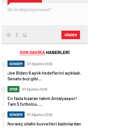
GÖNDER
SON DAKİKA
HABERLERİ
GÜNDEM
07 Ağustos 2026
Joe Biden 6 aylık hedeflerini açıkladı.
Senato buz gibi…
SPOR
07 Ağustos 2026
En fazla kızaran takım Antalyaspor!
Tam 5 futbolcu….
GÜNDEM
07 Ağustos 2026
Norweç silahlı kuvvetleri kadınlardan