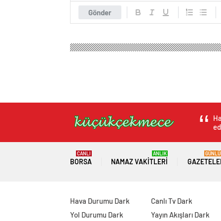
Gönder
Ha
ed
CANLI
ANLIK
GÜNLÜ
BORSA
NAMAZ VAKITLERI
GAZETELE
Hava Durumu Dark
Canlı Tv Dark
Yol Durumu Dark
Yayın Akışları Dark