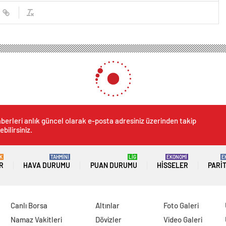
berleri anlık güncel olarak e-posta adresiniz üzerinden takip
ebilirsiniz.
K
TAHMİNİ
LİG
EKONOMİ
E
R
HAVA DURUMU
PUAN DURUMU
HISSELER
PARI
Canlı Borsa
Altınlar
Foto Galeri
Namaz Vakitleri
Dövizler
Video Galeri