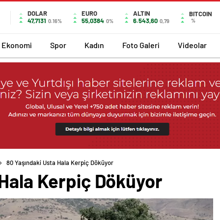
DOLAR
EURO
ALTIN
BITCOIN
47,7131
55,0384
6.543,60
%
0.16%
0%
0,79
Ekonomi
Spor
Kadın
Foto Galeri
Videolar
80 Yaşındaki Usta Hala Kerpiç Döküyor
 Hala Kerpiç Döküyor