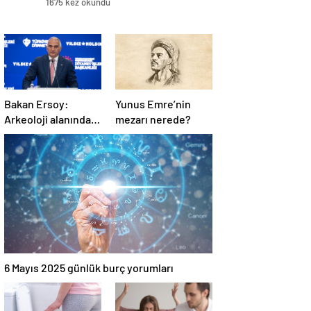
1675 kez okundu
Bakan Ersoy:
Yunus Emre’nin
Arkeoloji alanında
mezarı nerede?
yürütülen
çalışmalarla tarih
yazıyoruz
6 Mayıs 2025 günlük burç yorumları