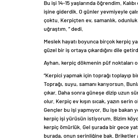
Bu işi 14-15 yaşlarında öğrendim. Kalı
işine giderdik. O günler yevmiyeyle çalı
çoktu. Kerpiçten ev, samanlık, odunluk
uğraştım. ” dedi.
Meslek hayatı boyunca birçok kerpiç yap
güzel bir iş ortaya çıkardığını dile getird
Ayhan, kerpiç dökmenin püf noktaları o
“Kerpici yapmak için toprağı toplayıp b
Toprağı, suyu, samanı karıyorsun. Bunla
çıkar. Daha sonra güneşe dizip uzun sü
olur. Kerpiç ev kışın sıcak, yazın serin
Gençler bu işi yapmıyor. Bu işe bakan y
kerpiç işi yürüsün istiyorum. Bizim köyde
kerpiç ömürlük. Gel şurada bir gece ya
burada, onun serinliğine bak. Briketle