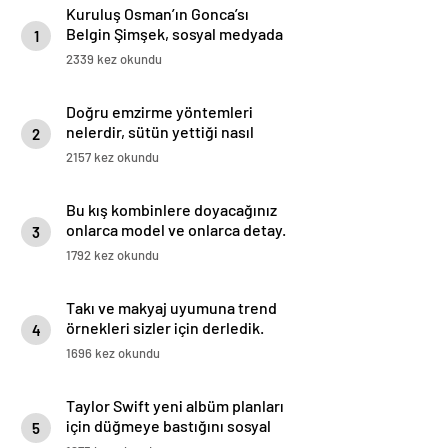
Kuruluş Osman’ın Gonca’sı
Belgin Şimşek, sosyal medyada
1
uğradığı linç ve mobbinge karşı
2339 kez okundu
harekete geçti
Doğru emzirme yöntemleri
nelerdir, sütün yettiği nasıl
2
anlaşılır?
2157 kez okundu
Bu kış kombinlere doyacağınız
onlarca model ve onlarca detay.
3
1792 kez okundu
Takı ve makyaj uyumuna trend
örnekleri sizler için derledik.
4
1696 kez okundu
Taylor Swift yeni albüm planları
için düğmeye bastığını sosyal
5
medyadan duyurdu!