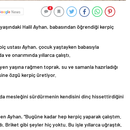
0
News
 yaşındaki Halil Ayhan, babasından öğrendiği kerpiç
piç ustası Ayhan, çocuk yaştayken babasıyla
 ve onarımında yıllarca çalıştı.
yen yaşına rağmen toprak, su ve samanla hazırladığı
ine özgü kerpiç üretiyor.
da mesleğini sürdürmenin kendisini dinç hissettirdiğini
ten Ayhan, “Bugüne kadar hep kerpiç yaparak çalıştım.
. Briket gibi şeyler hiç yoktu. Bu işle yıllarca uğraştık.