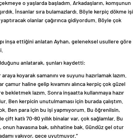
bı çekmeye o yaşlarda başladım. Arkadaşların, komşunun
şırdık. İnsanlar sıra bulamazlardı. Böyle kerpiç dökme işi
 yaptıracak olanlar çağırınca gidiyordum. Böyle çok
ı inşa ettiğini anlatan Ayhan, geleneksel usullere göre
i.
lduğunu anlatarak, şunları kaydetti:
ir araya koyarak samanını ve suyunu hazırlamak lazım.
r çamur haline gelip kıvamını alınca kerpiç çok güzel
re bekletmek lazım. Sonra inşaatta kullanmaya hazır
 olur. Ben kerpicin unutulmaması için burada çalıştım.
ok. Ben para için bu işi yapmıyorum. Bu öğrenilsin,
 çift katlı 70-80 yıllık binalar var, çok sağlamlar. Bu
t, onun havasına bak, sıhhatine bak. Gündüz gel otur
r adamı yakıyor, gece uyutmuyor.”