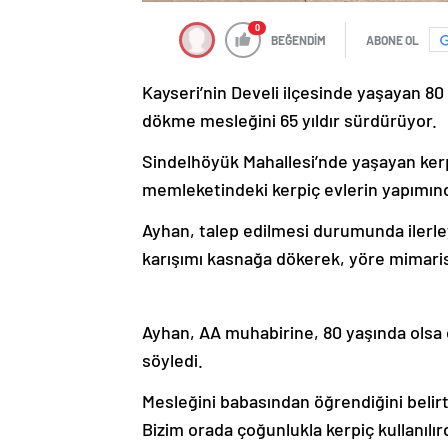
0
BEĞENDİM
ABONE OL
Kayseri’nin Develi ilçesinde yaşayan 80
dökme mesleğini 65 yıldır sürdürüyor.
Sindelhöyük Mahallesi’nde yaşayan ker
memleketindeki kerpiç evlerin yapımında
Ayhan, talep edilmesi durumunda ilerle
karışımı kasnağa dökerek, yöre mimaris
Ayhan, AA muhabirine, 80 yaşında olsa 
söyledi.
Mesleğini babasından öğrendiğini belir
Bizim orada çoğunlukla kerpiç kullanılırdı