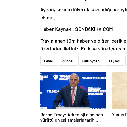
Ayhan, kerpiç dökerek kazandığı parayl
ekledi.
Haber Kaynak : SONDAKIKA.COM
“Yayınlanan tüm haber ve diğer içerikler i
üzerinden iletiniz. En kısa süre içerisin
Develi
güncel
Halil Ayhan
Kayseri
Bakan Ersoy: Arkeoloji alanında
Yunus 
yürütülen çalışmalarla tarih
yazıyoruz