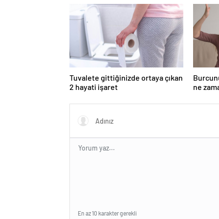
Tuvalete gittiğinizde ortaya çıkan
Burcun
2 hayati işaret
ne zama
En az 10 karakter gerekli