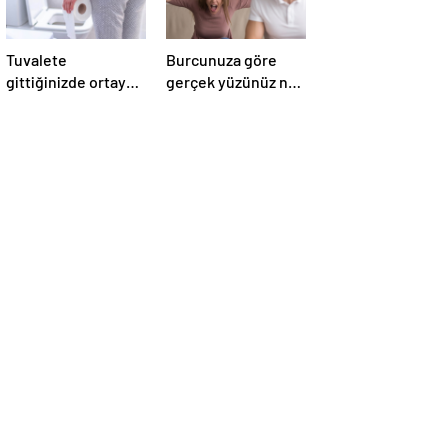
Tuvalete
Burcunuza göre
gittiğinizde ortaya
gerçek yüzünüz ne
çıkan 2 hayati işaret
zaman ortaya
çıkıyor?