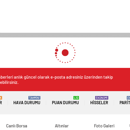
berleri anlık güncel olarak e-posta adresiniz üzerinden takip
ebilirsiniz.
K
TAHMİNİ
LİG
EKONOMİ
E
R
HAVA DURUMU
PUAN DURUMU
HISSELER
PARI
Canlı Borsa
Altınlar
Foto Galeri