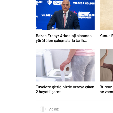
Bakan Ersoy: Arkeoloji alanında
Yunus 
yürütülen çalışmalarla tarih
yazıyoruz
Tuvalete gittiğinizde ortaya çıkan
Burcun
2 hayati işaret
ne zama