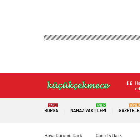
Ha
ed
CANLI
ANLIK
GÜNLÜ
BORSA
NAMAZ VAKITLERI
GAZETELE
Hava Durumu Dark
Canlı Tv Dark