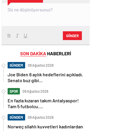
GÖNDER
SON DAKİKA
HABERLERİ
GÜNDEM
09 Ağustos 2026
Joe Biden 6 aylık hedeflerini açıkladı.
Senato buz gibi…
SPOR
09 Ağustos 2026
En fazla kızaran takım Antalyaspor!
Tam 5 futbolcu….
GÜNDEM
09 Ağustos 2026
Norweç silahlı kuvvetleri kadınlardan