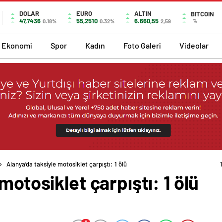
DOLAR
EURO
ALTIN
BITCOIN
47,7436
55,2510
6.660,55
%
0.18%
0.32%
2,59
Ekonomi
Spor
Kadın
Foto Galeri
Videolar
Alanya’da taksiyle motosiklet çarpıştı: 1 ölü
motosiklet çarpıştı: 1 ölü