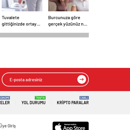
Tuvalete
Burcunuza göre
gittiğinizde ortaya
gerçek yüzünüz ne
çıkan 2 hayati işaret
zaman ortaya
çıkıyor?
KONOMİ
TRAFİK
CANLI
TELER
YOL DURUMU
KRIPTO PARALAR
Üye Giriş