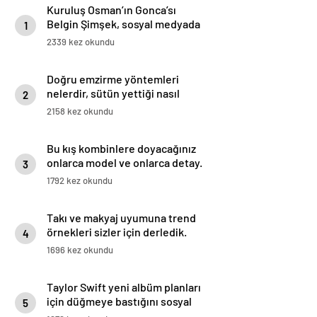
Kuruluş Osman’ın Gonca’sı
Belgin Şimşek, sosyal medyada
1
uğradığı linç ve mobbinge karşı
2339 kez okundu
harekete geçti
Doğru emzirme yöntemleri
nelerdir, sütün yettiği nasıl
2
anlaşılır?
2158 kez okundu
Bu kış kombinlere doyacağınız
onlarca model ve onlarca detay.
3
1792 kez okundu
Takı ve makyaj uyumuna trend
örnekleri sizler için derledik.
4
1696 kez okundu
Taylor Swift yeni albüm planları
için düğmeye bastığını sosyal
5
medyadan duyurdu!