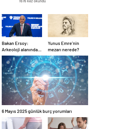
1676 kez okundu
Bakan Ersoy:
Yunus Emre’nin
Arkeoloji alanında
mezarı nerede?
yürütülen
çalışmalarla tarih
yazıyoruz
6 Mayıs 2025 günlük burç yorumları