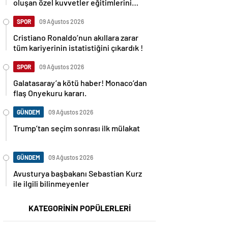
oluşan özel kuvvetler eğitimlerini
başlattı.
SPOR
09 Ağustos 2026
Cristiano Ronaldo’nun akıllara zarar
tüm kariyerinin istatistiğini çıkardık !
SPOR
09 Ağustos 2026
Galatasaray’a kötü haber! Monaco’dan
flaş Onyekuru kararı.
GÜNDEM
09 Ağustos 2026
Trump’tan seçim sonrası ilk mülakat
GÜNDEM
09 Ağustos 2026
Avusturya başbakanı Sebastian Kurz
ile ilgili bilinmeyenler
KATEGORİNİN POPÜLERLERİ