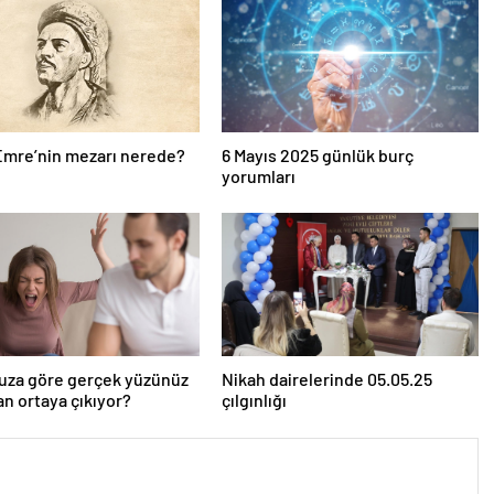
Emre’nin mezarı nerede?
6 Mayıs 2025 günlük burç
yorumları
uza göre gerçek yüzünüz
Nikah dairelerinde 05.05.25
n ortaya çıkıyor?
çılgınlığı