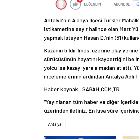
0
BEĞENDİM
ABONE OL
Antalya’nın Alanya İlçesi Türkler Mahal
istikametine seyir halinde olan Mert Yü
yapmak isteyen Hasan D.’nin (51) kullandı
Kazanın bildirilmesi üzerine olay yerine 
sürücüsünün hayatını kaybettiğini belir
yolcu ise kazayı yara almadan atlattı. Y
incelemelerinin ardından Antalya Adli 
Haber Kaynak : SABAH.COM.TR
“Yayınlanan tüm haber ve diğer içerikler i
üzerinden iletiniz. En kısa süre içerisin
Antalya