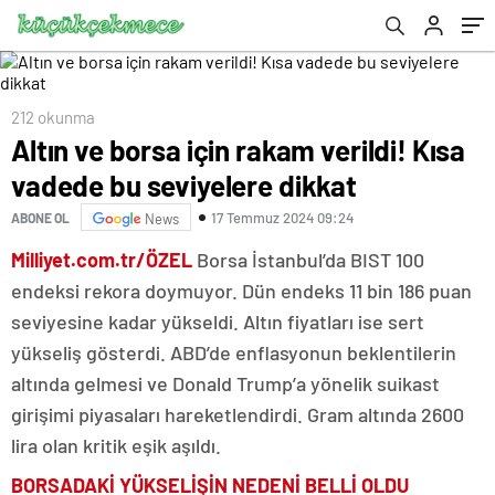
getirisi
212 okunma
Altın ve borsa için rakam verildi! Kısa
vadede bu seviyelere dikkat
17 Temmuz 2024 09:24
ABONE OL
News
Milliyet.com.tr/ÖZEL
Borsa İstanbul’da BIST 100
endeksi rekora doymuyor. Dün endeks 11 bin 186 puan
seviyesine kadar yükseldi. Altın fiyatları ise sert
yükseliş gösterdi. ABD’de enflasyonun beklentilerin
altında gelmesi ve Donald Trump’a yönelik suikast
girişimi piyasaları hareketlendirdi. Gram altında 2600
lira olan kritik eşik aşıldı.
BORSADAKİ YÜKSELİŞİN NEDENİ BELLİ OLDU