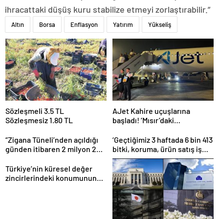
ihracattaki düşüş kuru stabilize etmeyi zorlaştırabilir.”
Altın
Borsa
Enflasyon
Yatırım
Yükseliş
Sözleşmeli 3.5 TL
AJet Kahire uçuşlarına
Sözleşmesiz 1.80 TL
başladı! ‘Mısır’daki
destinasyon sayısını üçe
getireceğiz’
“Zigana Tüneli’nden açıldığı
‘Geçtiğimiz 3 haftada 6 bin 413
günden itibaren 2 milyon 200
bitki, koruma, ürün satış iş
bin üstünde araç geçti”
yeri denetlendi’
Türkiye’nin küresel değer
zincirlerindeki konumunun
güçlendirilmesi hedefleniyor