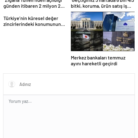
günden itibaren 2 milyon 200
bitki, koruma, ürün satış iş
bin üstünde araç geçti”
yeri denetlendi’
Türkiye’nin küresel değer
zincirlerindeki konumunun
güçlendirilmesi hedefleniyor
Merkez bankaları temmuz
ayını hareketli geçirdi