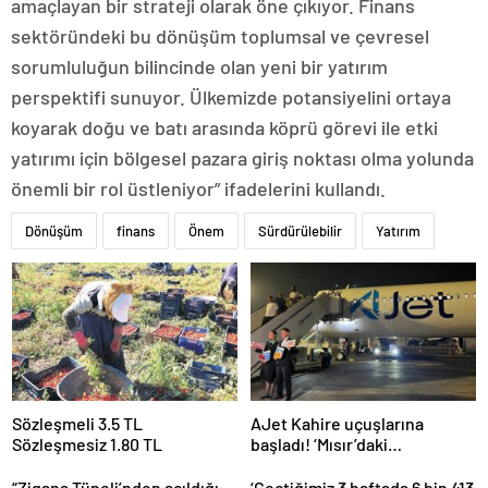
amaçlayan bir strateji olarak öne çıkıyor. Finans
sektöründeki bu dönüşüm toplumsal ve çevresel
sorumluluğun bilincinde olan yeni bir yatırım
perspektifi sunuyor. Ülkemizde potansiyelini ortaya
koyarak doğu ve batı arasında köprü görevi ile etki
yatırımı için bölgesel pazara giriş noktası olma yolunda
önemli bir rol üstleniyor” ifadelerini kullandı.
Dönüşüm
finans
Önem
Sürdürülebilir
Yatırım
Sözleşmeli 3.5 TL
AJet Kahire uçuşlarına
Sözleşmesiz 1.80 TL
başladı! ‘Mısır’daki
destinasyon sayısını üçe
getireceğiz’
“Zigana Tüneli’nden açıldığı
‘Geçtiğimiz 3 haftada 6 bin 413