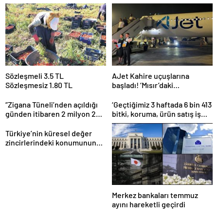
Sözleşmeli 3.5 TL
AJet Kahire uçuşlarına
Sözleşmesiz 1.80 TL
başladı! ‘Mısır’daki
destinasyon sayısını üçe
getireceğiz’
“Zigana Tüneli’nden açıldığı
‘Geçtiğimiz 3 haftada 6 bin 413
günden itibaren 2 milyon 200
bitki, koruma, ürün satış iş
bin üstünde araç geçti”
yeri denetlendi’
Türkiye’nin küresel değer
zincirlerindeki konumunun
güçlendirilmesi hedefleniyor
Merkez bankaları temmuz
ayını hareketli geçirdi