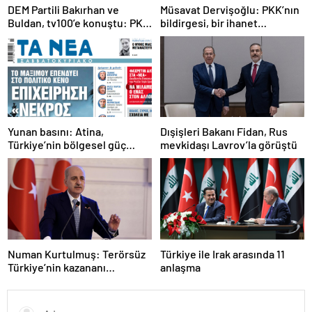
DEM Partili Bakırhan ve
Müsavat Dervişoğlu: PKK’nın
Buldan, tv100’e konuştu: PKK
bildirgesi, bir ihanet
ne zaman kendini feshedecek
açıklamasıdır
Yunan basını: Atina,
Dışişleri Bakanı Fidan, Rus
Türkiye’nin bölgesel güç
mevkidaşı Lavrov’la görüştü
olmasını durduramadı
Numan Kurtulmuş: Terörsüz
Türkiye ile Irak arasında 11
Türkiye’nin kazananı
anlaşma
milletimiz olacak