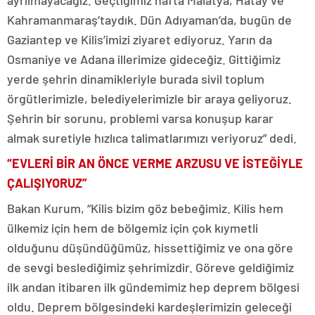
ayrılmayacağız. Geçtiğimiz hafta Malatya, Hatay ve
Kahramanmaraş’taydık. Dün Adıyaman’da, bugün de
Gaziantep ve Kilis’imizi ziyaret ediyoruz. Yarın da
Osmaniye ve Adana illerimize gideceğiz. Gittiğimiz
yerde şehrin dinamikleriyle burada sivil toplum
örgütlerimizle, belediyelerimizle bir araya geliyoruz.
Şehrin bir sorunu, problemi varsa konuşup karar
almak suretiyle hızlıca talimatlarımızı veriyoruz” dedi.
“EVLERİ BİR AN ÖNCE VERME ARZUSU VE İSTEĞİYLE
ÇALIŞIYORUZ”
Bakan Kurum, “Kilis bizim göz bebeğimiz. Kilis hem
ülkemiz için hem de bölgemiz için çok kıymetli
olduğunu düşündüğümüz, hissettiğimiz ve ona göre
de sevgi beslediğimiz şehrimizdir. Göreve geldiğimiz
ilk andan itibaren ilk gündemimiz hep deprem bölgesi
oldu. Deprem bölgesindeki kardeşlerimizin geleceği