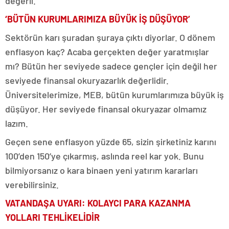
değerli.
‘BÜTÜN KURUMLARIMIZA BÜYÜK İŞ DÜŞÜYOR’
Sektörün karı şuradan şuraya çıktı diyorlar. O dönem
enflasyon kaç? Acaba gerçekten değer yaratmışlar
mı? Bütün her seviyede sadece gençler için değil her
seviyede finansal okuryazarlık değerlidir.
Üniversitelerimize, MEB, bütün kurumlarımıza büyük iş
düşüyor. Her seviyede finansal okuryazar olmamız
lazım.
Geçen sene enflasyon yüzde 65, sizin şirketiniz karını
100’den 150’ye çıkarmış, aslında reel kar yok. Bunu
bilmiyorsanız o kara binaen yeni yatırım kararları
verebilirsiniz.
VATANDAŞA UYARI: KOLAYCI PARA KAZANMA
YOLLARI TEHLİKELİDİR