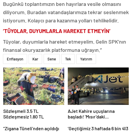
Bugünkü toplantımızın ben hayırlara vesile olmasını
diliyorum. Buradan vatandaşlarımıza tekrar seslenmek
istiyorum. Kolaycı para kazanma yolları tehlikelidir.
‘TÜYOLAR, DUYUMLARLA HAREKET ETMEYİN’
Tüyolar, duyumlarla hareket etmeyelim. Gelin SPK’nın
finansal okuryazarlık platformuna uğrayın.”
Enflasyon
Kar
Sene
Tek
Yatırım
Sözleşmeli 3.5 TL
AJet Kahire uçuşlarına
Sözleşmesiz 1.80 TL
başladı! ‘Mısır’daki
destinasyon sayısını üçe
getireceğiz’
“Zigana Tüneli’nden açıldığı
‘Geçtiğimiz 3 haftada 6 bin 413