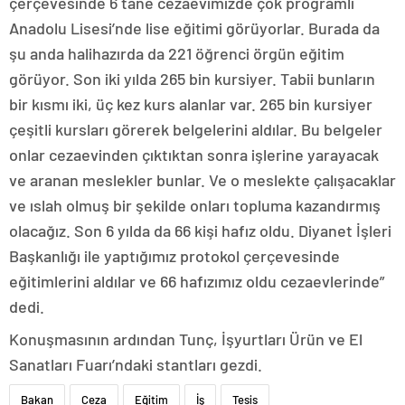
çerçevesinde 6 tane cezaevimizde çok programlı
Anadolu Lisesi’nde lise eğitimi görüyorlar. Burada da
şu anda halihazırda da 221 öğrenci örgün eğitim
görüyor. Son iki yılda 265 bin kursiyer. Tabii bunların
bir kısmı iki, üç kez kurs alanlar var. 265 bin kursiyer
çeşitli kursları görerek belgelerini aldılar. Bu belgeler
onlar cezaevinden çıktıktan sonra işlerine yarayacak
ve aranan meslekler bunlar. Ve o meslekte çalışacaklar
ve ıslah olmuş bir şekilde onları topluma kazandırmış
olacağız. Son 6 yılda da 66 kişi hafız oldu. Diyanet İşleri
Başkanlığı ile yaptığımız protokol çerçevesinde
eğitimlerini aldılar ve 66 hafızımız oldu cezaevlerinde”
dedi.
Konuşmasının ardından Tunç, İşyurtları Ürün ve El
Sanatları Fuarı’ndaki stantları gezdi.
Bakan
Ceza
Eğitim
İş
Tesis