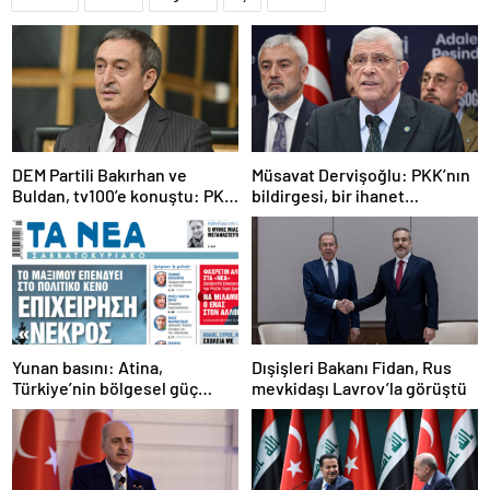
DEM Partili Bakırhan ve
Müsavat Dervişoğlu: PKK’nın
Buldan, tv100’e konuştu: PKK
bildirgesi, bir ihanet
ne zaman kendini feshedecek
açıklamasıdır
Yunan basını: Atina,
Dışişleri Bakanı Fidan, Rus
Türkiye’nin bölgesel güç
mevkidaşı Lavrov’la görüştü
olmasını durduramadı