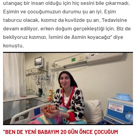
utangaç bir insan olduğu için hiç sesini bile çıkarmadı.
Eşimin ve çocuğumuzun durumu şu an iyi. Eşim
taburcu olacak, kızımız da kuvözde şu an. Tedavisine
devam ediliyor, erken doğum gerçekleştiği için. Biz de
bekliyoruz kızımızı. İsmini de Asmin koyacağız” diye
konuştu.
“BEN DE YENİ BABAYIM 20 GÜN ÖNCE ÇOCUĞUM