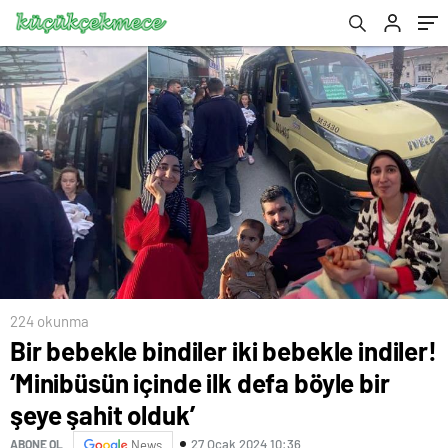
şahit olduk’
224 okunma
Bir bebekle bindiler iki bebekle indiler!
‘Minibüsün içinde ilk defa böyle bir
şeye şahit olduk’
27 Ocak 2024 10:36
ABONE OL
News