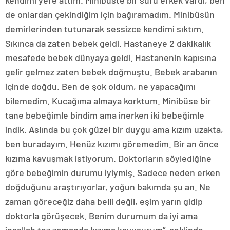
kendimi yere attım. Minibüste bir sürü erkek vardı, ben
de onlardan çekindiğim için bağıramadım. Minibüsün
demirlerinden tutunarak sessizce kendimi sıktım.
Sıkınca da zaten bebek geldi. Hastaneye 2 dakikalık
mesafede bebek dünyaya geldi. Hastanenin kapısına
gelir gelmez zaten bebek doğmuştu. Bebek arabanın
içinde doğdu. Ben de şok oldum, ne yapacağımı
bilemedim. Kucağıma almaya korktum. Minibüse bir
tane bebeğimle bindim ama inerken iki bebeğimle
indik. Aslında bu çok güzel bir duygu ama kızım uzakta,
ben buradayım. Henüz kızımı göremedim. Bir an önce
kızıma kavuşmak istiyorum. Doktorların söylediğine
göre bebeğimin durumu iyiymiş. Sadece neden erken
doğduğunu araştırıyorlar, yoğun bakımda şu an. Ne
zaman göreceğiz daha belli değil, eşim yarın gidip
doktorla görüşecek. Benim durumum da iyi ama