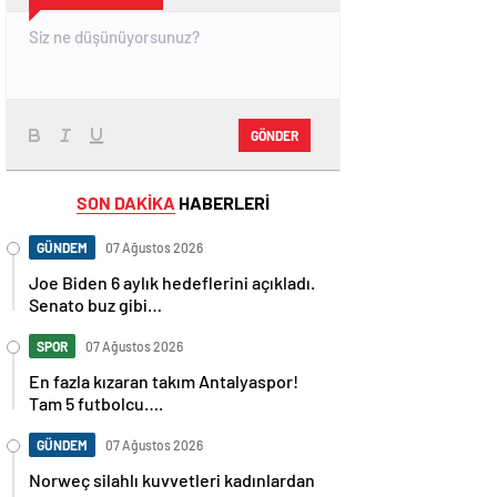
GÖNDER
SON DAKİKA
HABERLERİ
GÜNDEM
07 Ağustos 2026
Joe Biden 6 aylık hedeflerini açıkladı.
Senato buz gibi…
SPOR
07 Ağustos 2026
En fazla kızaran takım Antalyaspor!
Tam 5 futbolcu….
GÜNDEM
07 Ağustos 2026
Norweç silahlı kuvvetleri kadınlardan