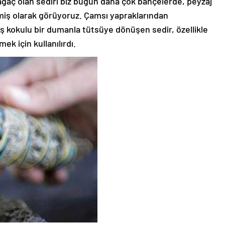
 ağaç olan sediri biz bugün daha çok bahçelerde, peyzaj
lmiş olarak görüyoruz. Çamsı yapraklarından
ş kokulu bir dumanla tütsüye dönüşen sedir, özellikle
ek için kullanılırdı.