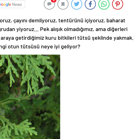
0
News
liyoruz, çayını demliyoruz, tentürünü içiyoruz, baharat
rudan yiyoruz… Pek alışık olmadığımız, ama diğerleri
ir araya getirdiğimiz kuru bitkileri tütsü şeklinde yakmak.
ngi otun tütsüsü neye iyi geliyor?