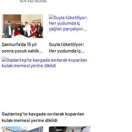
1675 kez okundu
Şanlıurfa’da 15 yıl
Suyla tüketiliyor;
sonra çocuk sahibi
Her yudumda iç
oldu
yağları parçalıyor…
Gaziantep’te kavgada ısırılarak koparılan
kulak memesi yerine dikildi