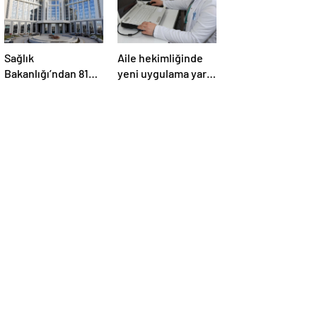
Sağlık
Aile hekimliğinde
Bakanlığı’ndan 81
yeni uygulama yarın
ilde yeni uygulama
başlıyor