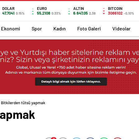
DOLAR
EURO
ALTIN
BITCOIN
47,7041
55,2108
6.647,05
3086102
0.15%
0.33%
2,38
-0,10%
Ekonomi
Spor
Kadın
Foto Galeri
Videolar
Bitkilerden tütsü yapmak
 yapmak