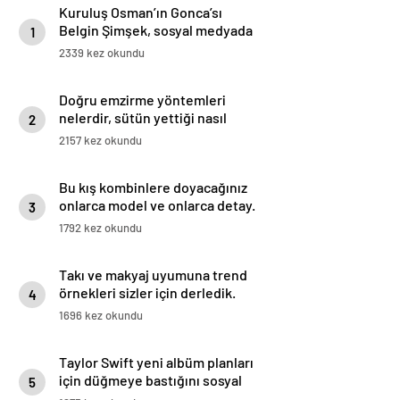
Kuruluş Osman’ın Gonca’sı
Belgin Şimşek, sosyal medyada
1
uğradığı linç ve mobbinge karşı
2339 kez okundu
harekete geçti
Doğru emzirme yöntemleri
nelerdir, sütün yettiği nasıl
2
anlaşılır?
2157 kez okundu
Bu kış kombinlere doyacağınız
onlarca model ve onlarca detay.
3
1792 kez okundu
Takı ve makyaj uyumuna trend
örnekleri sizler için derledik.
4
1696 kez okundu
Taylor Swift yeni albüm planları
için düğmeye bastığını sosyal
5
medyadan duyurdu!