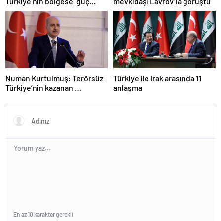
Türkiye’nin bölgesel güç
mevkidaşı Lavrov’la görüştü
olmasını durduramadı
Numan Kurtulmuş: Terörsüz
Türkiye ile Irak arasında 11
Türkiye’nin kazananı
anlaşma
milletimiz olacak
En az 10 karakter gerekli