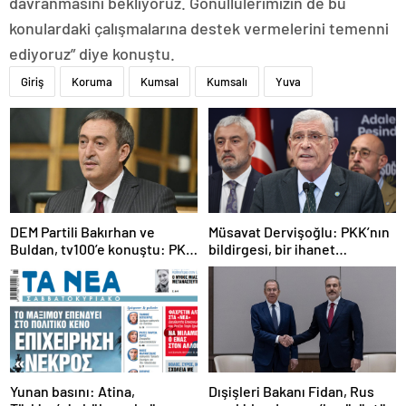
davranmasını bekliyoruz. Gönüllülerimizin de bu
konulardaki çalışmalarına destek vermelerini temenni
ediyoruz” diye konuştu.
Giriş
Koruma
Kumsal
Kumsalı
Yuva
DEM Partili Bakırhan ve
Müsavat Dervişoğlu: PKK’nın
Buldan, tv100’e konuştu: PKK
bildirgesi, bir ihanet
ne zaman kendini feshedecek
açıklamasıdır
Yunan basını: Atina,
Dışişleri Bakanı Fidan, Rus