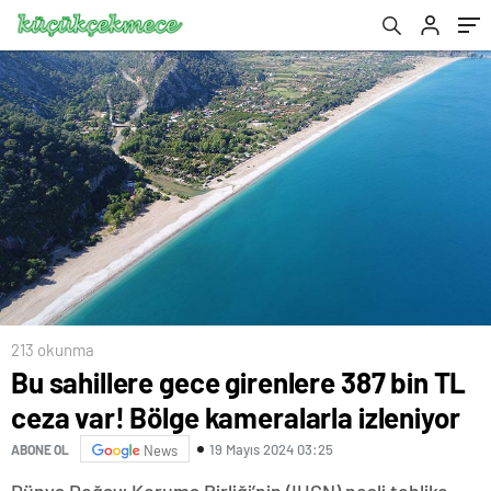
213 okunma
Bu sahillere gece girenlere 387 bin TL
ceza var! Bölge kameralarla izleniyor
19 Mayıs 2024 03:25
ABONE OL
News